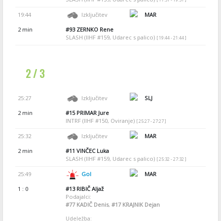
19:44
Izključitev
MAR
2 min
#93
ZERNKO Rene
SLASH (IIHF #159, Udarec s palico)
[ 19:44 - 21:44 ]
2 / 3
25:27
Izključitev
SLJ
2 min
#15
PRIMAR Jure
INTRF (IIHF #150, Oviranje)
[ 25:27 - 27:27 ]
25:32
Izključitev
MAR
2 min
#11
VINČEC Luka
SLASH (IIHF #159, Udarec s palico)
[ 25:32 - 27:32 ]
25:49
Gol
MAR
1 : 0
#13
RIBIČ Aljaž
Podajalci:
#77
KADIČ Denis
,
#17
KRAJNIK Dejan
Udeležba: