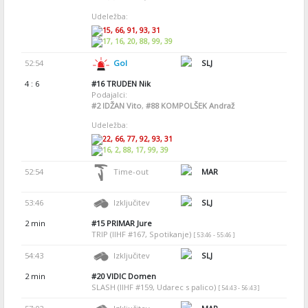
Udeležba:
15, 66, 91, 93, 31
17, 16, 20, 88, 99, 39
52:54
Gol
SLJ
4 : 6
#16
TRUDEN Nik
Podajalci:
#2
IDŽAN Vito
,
#88
KOMPOLŠEK Andraž
Udeležba:
22, 66, 77, 92, 93, 31
16, 2, 88, 17, 99, 39
52:54
Time-out
MAR
53:46
Izključitev
SLJ
2 min
#15
PRIMAR Jure
TRIP (IIHF #167, Spotikanje)
[ 53:46 - 55:46 ]
54:43
Izključitev
SLJ
2 min
#20
VIDIC Domen
SLASH (IIHF #159, Udarec s palico)
[ 54:43 - 56:43 ]