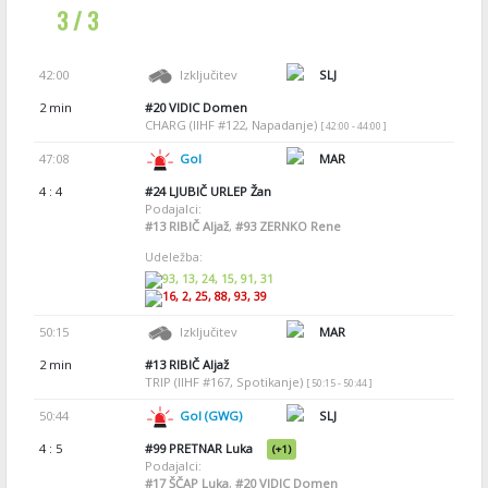
3 / 3
42:00
Izključitev
SLJ
2 min
#20
VIDIC Domen
CHARG (IIHF #122, Napadanje)
[ 42:00 - 44:00 ]
47:08
Gol
MAR
4 : 4
#24
LJUBIČ URLEP Žan
Podajalci:
#13
RIBIČ Aljaž
,
#93
ZERNKO Rene
Udeležba:
93, 13, 24, 15, 91, 31
16, 2, 25, 88, 93, 39
50:15
Izključitev
MAR
2 min
#13
RIBIČ Aljaž
TRIP (IIHF #167, Spotikanje)
[ 50:15 - 50:44 ]
50:44
Gol (GWG)
SLJ
4 : 5
#99
PRETNAR Luka
(+1)
Podajalci:
#17
ŠČAP Luka
,
#20
VIDIC Domen