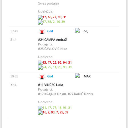
(brez podaje)
Udeležba:
17, 66, 77, 93, 31
17, 88, 2, 16, 39
37:49
Gol
SLJ
2 : 4
#24
ČAMPA Andraž
Podajalci:
#25
ČAVLOVIĆ Niko
Udeležba:
13, 17, 22, 92, 94, 31
24, 25, 11, 20, 93, 39
39:55
Gol
MAR
3 : 4
#11
VINČEC Luka
Podajalci:
#17
KRAJNIK Dejan
,
#77
KADIČ Denis
Udeležba:
11, 17, 77, 13, 93, 31
16, 2, 93, 7, 25, 39