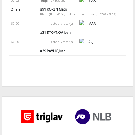
57:02
Izključitev
MAR
2 min
#91
KOREN Matic
KNEE (IIHF #153, Udarec s kolenom)
[ 57:02 - 59:02 ]
60:00
Izstop vratarja
MAR
#31
STOYNOV Ivan
60:00
Izstop vratarja
SLJ
#39
PAVLIČ Jure