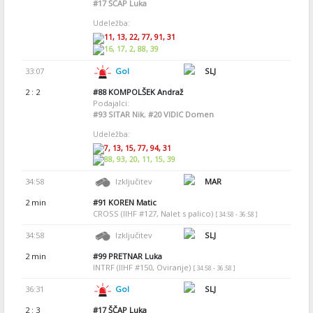
#17
ŠČAP Luka
Udeležba:
11, 13, 22, 77, 91, 31
16, 17, 2, 88, 39
33:07
Gol
SLJ
2 : 2
#88
KOMPOLŠEK Andraž
Podajalci:
#93
SITAR Nik
,
#20
VIDIC Domen
Udeležba:
7, 13, 15, 77, 94, 31
88, 93, 20, 11, 15, 39
34:58
Izključitev
MAR
2 min
#91
KOREN Matic
CROSS (IIHF #127, Nalet s palico)
[ 34:58 - 36:58 ]
34:58
Izključitev
SLJ
2 min
#99
PRETNAR Luka
INTRF (IIHF #150, Oviranje)
[ 34:58 - 36:58 ]
36:31
Gol
SLJ
2 : 3
#17
ŠČAP Luka