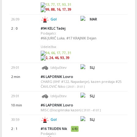
13, 77, 17, 93, 31
99, 88, 16, 17, 39
26:09
Gol
MAR
2 : 0
#94
KELC Tadej
Podajalci:
#66
JURIĆ Luka
,
#17
KRAJNIK Dejan
Udeležba:
94, 66, 17, 77, 31
2, 24, 46, 93, 39
29:01
Izključitev
SLJ
2 min
#6
LAPORNIK Lovro
CHARG (IIHF #122, Napadanje), kazen prestaja #25
ČAVLOVIĆ Niko
[ 29:01 - 31:01 ]
29:01
Izključitev
SLJ
10 min
#6
LAPORNIK Lovro
MISC (Disciplinska kazen)
[ 31:01 - 41:01 ]
30:59
Gol
SLJ
2 : 1
#16
TRUDEN Nik
(-1)
Podajalci: