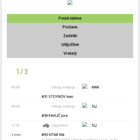
Potek tekme
Postave
Zadetki
Izključitve
Vratarji
1 / 3
00:00
Vstop vratarja
MAR
#31
STOYNOV Ivan
00:00
Vstop vratarja
SLJ
#39
PAVLIČ Jure
17:31
Izključitev
SLJ
2 min
#93
SITAR Nik
SLASH (IIHF #159, Udarec s palico)
[ 17:31 - 19:31 ]