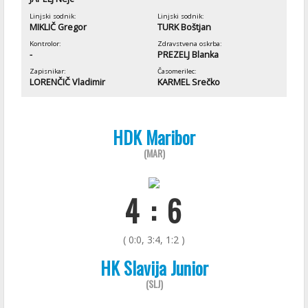
Linjski sodnik:
Linjski sodnik:
MIKLIČ Gregor
TURK Boštjan
Kontrolor:
Zdravstvena oskrba:
-
PREZELJ Blanka
Zapisnikar:
Časomerilec:
LORENČIČ Vladimir
KARMEL Srečko
HDK Maribor
(MAR)
4 : 6
( 0:0, 3:4, 1:2 )
HK Slavija Junior
(SLJ)