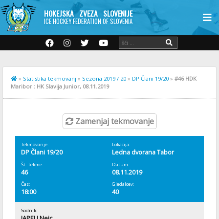
HOKEJSKA ZVEZA SLOVENIJE
ICE HOCKEY FEDERATION OF SLOVENIA
»
Statistika tekmovanj
»
Sezona 2019 / 20
»
DP Člani 19/20
»
#46 HDK
Maribor : HK Slavija Junior, 08.11.2019
Zamenjaj tekmovanje
Tekmovanje:
Lokacija:
DP Člani 19/20
Ledna dvorana Tabor
Št. tekme:
Datum:
46
08.11.2019
Čas:
Gledalcev:
18:00
40
Sodnik:
JAPELJ Nejc