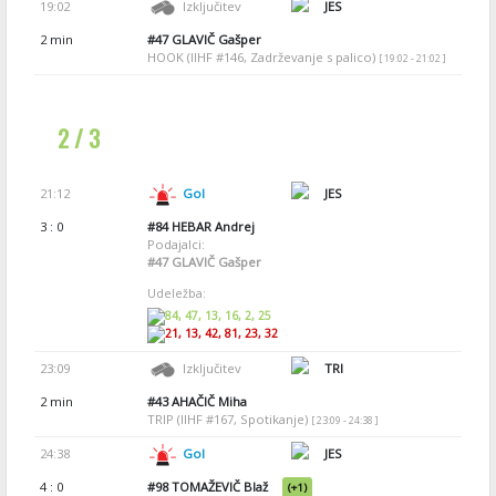
19:02
Izključitev
JES
2 min
#47
GLAVIČ Gašper
HOOK (IIHF #146, Zadrževanje s palico)
[ 19:02 - 21:02 ]
2 / 3
21:12
Gol
JES
3 : 0
#84
HEBAR Andrej
Podajalci:
#47
GLAVIČ Gašper
Udeležba:
84, 47, 13, 16, 2, 25
21, 13, 42, 81, 23, 32
23:09
Izključitev
TRI
2 min
#43
AHAČIČ Miha
TRIP (IIHF #167, Spotikanje)
[ 23:09 - 24:38 ]
24:38
Gol
JES
4 : 0
#98
TOMAŽEVIČ Blaž
(+1)