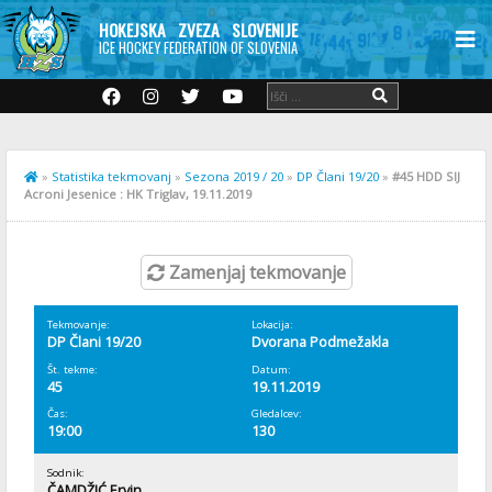
HOKEJSKA ZVEZA SLOVENIJE
ICE HOCKEY FEDERATION OF SLOVENIA
»
Statistika tekmovanj
»
Sezona 2019 / 20
»
DP Člani 19/20
»
#45 HDD SIJ
Acroni Jesenice : HK Triglav, 19.11.2019
Zamenjaj tekmovanje
Tekmovanje:
Lokacija:
DP Člani 19/20
Dvorana Podmežakla
Št. tekme:
Datum:
45
19.11.2019
Čas:
Gledalcev:
19:00
130
Sodnik:
ČAMDŽIĆ Ervin