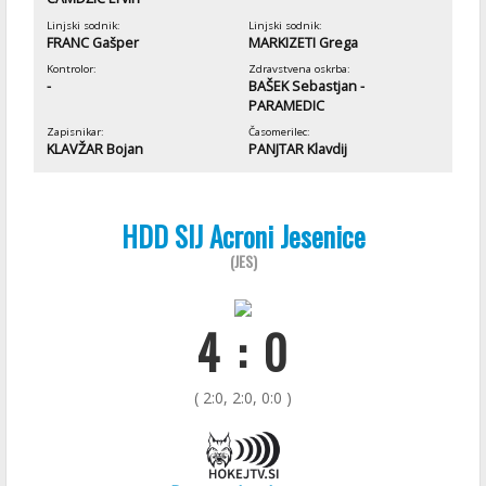
Linjski sodnik:
Linjski sodnik:
FRANC Gašper
MARKIZETI Grega
Kontrolor:
Zdravstvena oskrba:
-
BAŠEK Sebastjan -
PARAMEDIC
Zapisnikar:
Časomerilec:
KLAVŽAR Bojan
PANJTAR Klavdij
HDD SIJ Acroni Jesenice
(JES)
4 : 0
( 2:0, 2:0, 0:0 )