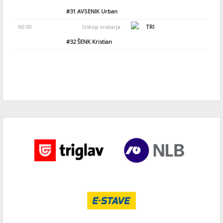
#31
AVSENIK Urban
60:00
Izstop vratarja
TRI
#32
ŠENK Kristian