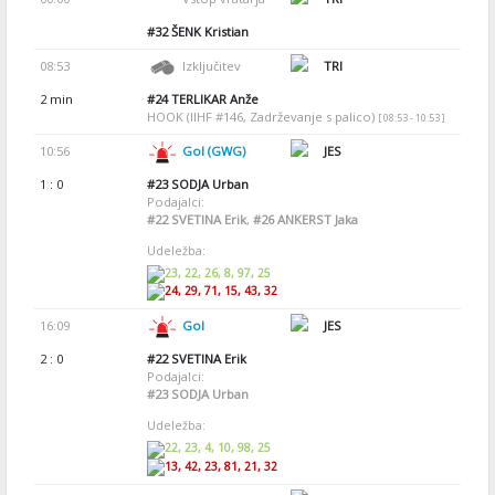
#32
ŠENK Kristian
08:53
Izključitev
TRI
2 min
#24
TERLIKAR Anže
HOOK (IIHF #146, Zadrževanje s palico)
[ 08:53 - 10:53 ]
10:56
Gol (GWG)
JES
1 : 0
#23
SODJA Urban
Podajalci:
#22
SVETINA Erik
,
#26
ANKERST Jaka
Udeležba:
23, 22, 26, 8, 97, 25
24, 29, 71, 15, 43, 32
16:09
Gol
JES
2 : 0
#22
SVETINA Erik
Podajalci:
#23
SODJA Urban
Udeležba:
22, 23, 4, 10, 98, 25
13, 42, 23, 81, 21, 32