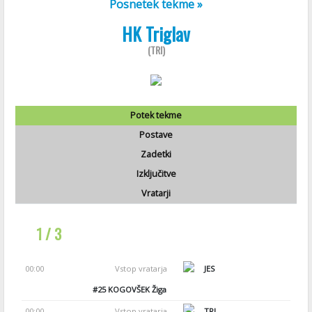
Posnetek tekme »
HK Triglav
(TRI)
Potek tekme
Postave
Zadetki
Izključitve
Vratarji
1 / 3
00:00
Vstop vratarja
JES
#25
KOGOVŠEK Žiga
00:00
Vstop vratarja
TRI