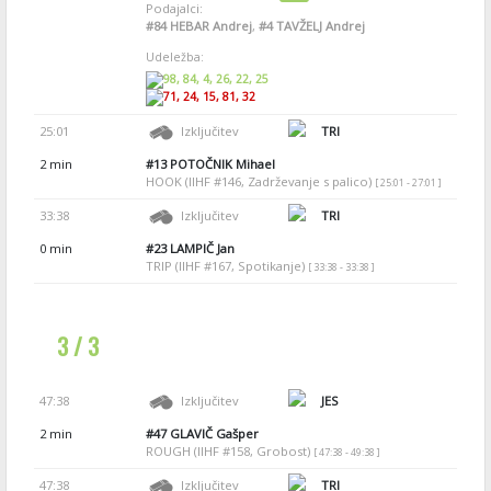
Podajalci:
#84
HEBAR Andrej
,
#4
TAVŽELJ Andrej
Udeležba:
98, 84, 4, 26, 22, 25
71, 24, 15, 81, 32
25:01
Izključitev
TRI
2 min
#13
POTOČNIK Mihael
HOOK (IIHF #146, Zadrževanje s palico)
[ 25:01 - 27:01 ]
33:38
Izključitev
TRI
0 min
#23
LAMPIČ Jan
TRIP (IIHF #167, Spotikanje)
[ 33:38 - 33:38 ]
3 / 3
47:38
Izključitev
JES
2 min
#47
GLAVIČ Gašper
ROUGH (IIHF #158, Grobost)
[ 47:38 - 49:38 ]
47:38
Izključitev
TRI