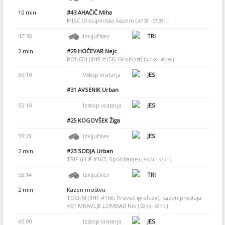
10 min
#43
AHAČIČ Miha
MISC (Disciplinska kazen)
[ 47:38 - 57:38 ]
47:38
Izključitev
TRI
2 min
#29
HOČEVAR Nejc
ROUGH (IIHF #158, Grobost)
[ 47:38 - 49:38 ]
50:10
Vstop vratarja
JES
#31
AVSENIK Urban
50:10
Izstop vratarja
JES
#25
KOGOVŠEK Žiga
55:21
Izključitev
JES
2 min
#23
SODJA Urban
TRIP (IIHF #167, Spotikanje)
[ 55:21 - 57:21 ]
58:14
Izključitev
TRI
2 min
Kazen moštvu
TOO-M (IIHF #166, Preveč igralcev), kazen prestaja
#61 MRAVLJE LOMBAR Nik
[ 58:14 - 60:14 ]
60:00
Izstop vratarja
JES