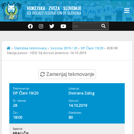
HOKEJSKA ZVEZA SLOVENIJE
ICE HOCKEY FEDERATION OF SLOVENIA
»
Statistika tekmovanj
»
Sezona 2019 / 20
»
DP Člani 19/20
»
#28 HK
Slavija Junior : HDD SIJ Acroni Jesenice, 14.10.2019
Zamenjaj tekmovanje
Tekmovanje:
Lokacija:
DP Člani 19/20
Dvorana Zalog
Št. tekme:
Datum:
28
14.10.2019
Čas:
Gledalcev:
18:00
80
Sodnik:
KRALJ Črt