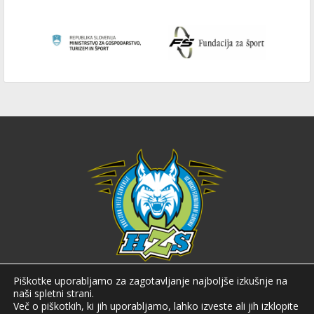
Hokejska zveza Slovenije
Piškotke uporabljamo za zagotavljanje najboljše izkušnje na
naši spletni strani.
Hokejska zveza Slovenije (HZS) je krovna športna organizacija na področju
Več o piškotkih, ki jih uporabljamo, lahko izveste ali jih izklopite
hokeja v Sloveniji. Organizira tekmovanja v različnih domačih in