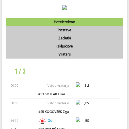
Potek tekme
Postave
Zadetki
Izključitve
Vratarji
1 / 3
00:00
Vstop vratarja
SLJ
#33
SOTLAR Luka
00:00
Vstop vratarja
JES
#25
KOGOVŠEK Žiga
14:19
Gol
JES