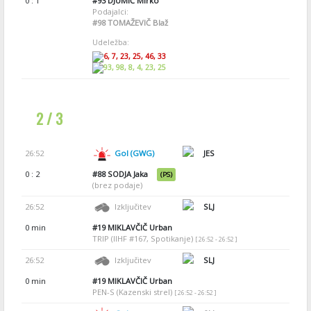
0 : 1
#93
DJUMIĆ Mirko
Podajalci:
#98
TOMAŽEVIČ Blaž
Udeležba:
6, 7, 23, 25, 46, 33
93, 98, 8, 4, 23, 25
2 / 3
26:52
Gol (GWG)
JES
0 : 2
#88
SODJA Jaka
(PS)
(brez podaje)
26:52
Izključitev
SLJ
0 min
#19
MIKLAVČIČ Urban
TRIP (IIHF #167, Spotikanje)
[ 26:52 - 26:52 ]
26:52
Izključitev
SLJ
0 min
#19
MIKLAVČIČ Urban
PEN-S (Kazenski strel)
[ 26:52 - 26:52 ]