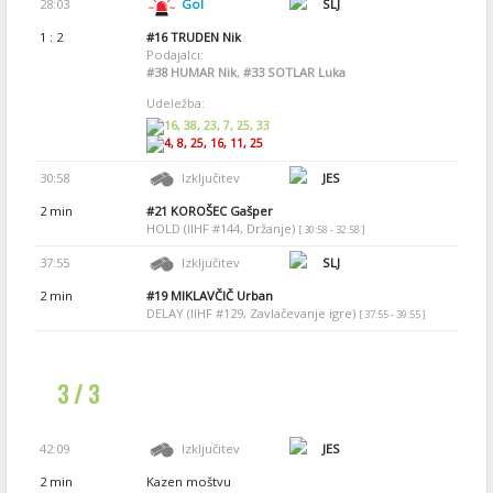
28:03
Gol
SLJ
1 : 2
#16
TRUDEN Nik
Podajalci:
#38
HUMAR Nik
,
#33
SOTLAR Luka
Udeležba:
16, 38, 23, 7, 25, 33
4, 8, 25, 16, 11, 25
30:58
Izključitev
JES
2 min
#21
KOROŠEC Gašper
HOLD (IIHF #144, Držanje)
[ 30:58 - 32:58 ]
37:55
Izključitev
SLJ
2 min
#19
MIKLAVČIČ Urban
DELAY (IIHF #129, Zavlačevanje igre)
[ 37:55 - 39:55 ]
3 / 3
42:09
Izključitev
JES
2 min
Kazen moštvu