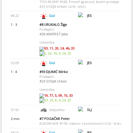
TOO-M (IIHF #166, Preveč igralcev), kazen prestaja
#23 SODJA Urban
[ 42:09 - 44:09 ]
48:22
Gol
JES
1 : 3
#8
URUKALO Žiga
Podajalci:
#26
ANKERST Jaka
Udeležba:
93, 11, 20, 24, 46, 33
8, 26, 16, 4, 24, 25
53:09
Gol
JES
1 : 4
#93
DJUMIĆ Mirko
Podajalci:
#23
SODJA Urban
Udeležba:
19, 77, 5, 99, 15, 33
93, 23, 8, 4, 24, 25
57:42
Izključitev
SLJ
2 min
#7
POGAČAR Peter
ELBOW (IIHF #139, Udarec s komolcem)
[ 57:42 - 59:42 ]
58:15
Gol
JES