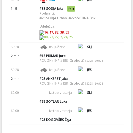
1 : 5
#88
SODJA Jaka
(+1)
Podajalci:
#23
SODJA Urban
,
#22
SVETINA Erik
Udeležba:
16, 17, 88, 38, 33
88, 23, 22, 2, 24, 25
59:28
Izključitev
SLJ
2 min
#15
PRIMAR Jure
ROUGH (IIHF #158, Grobost)
[ 59:28 - 60:00 ]
59:28
Izključitev
JES
2 min
#26
ANKERST Jaka
ROUGH (IIHF #158, Grobost)
[ 59:28 - 60:00 ]
60:00
Izstop vratarja
SLJ
#33
SOTLAR Luka
60:00
Izstop vratarja
JES
#25
KOGOVŠEK Žiga