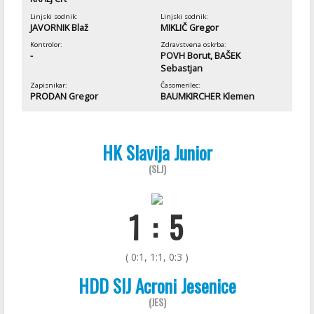
Linjski sodnik:
Linjski sodnik:
JAVORNIK Blaž
MIKLIČ Gregor
Kontrolor:
Zdravstvena oskrba:
-
POVH Borut, BAŠEK
Sebastjan
Zapisnikar:
Časomerilec:
PRODAN Gregor
BAUMKIRCHER Klemen
HK Slavija Junior
(SLJ)
1 : 5
( 0:1, 1:1, 0:3 )
HDD SIJ Acroni Jesenice
(JES)