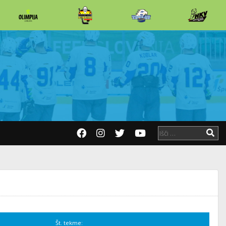
Št. tekme: