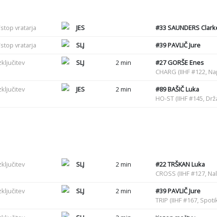
stop vratarja
JES
#33
SAUNDERS Clark
stop vratarja
SLJ
#39
PAVLIČ Jure
zključitev
SLJ
2 min
#27
GORŠE Enes
CHARG (IIHF #122, N
zključitev
JES
2 min
#89
BAŠIČ Luka
HO-ST (IIHF #145, Drž
zključitev
SLJ
2 min
#22
TRŠKAN Luka
CROSS (IIHF #127, Nal
zključitev
SLJ
2 min
#39
PAVLIČ Jure
TRIP (IIHF #167, Spot