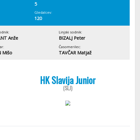
5
Gledalcev:
120
odnik:
Linjski sodnik:
NT Anže
BIZALJ Peter
ar:
Časomerilec:
 Mišo
TAVČAR Matjaž
HK Slavija Junior
(SLJ)