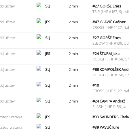
zključitev
SLJ
2 min
#27
GORŠE Enes
TRIP (IIHF #167, Spot
zključitev
JES
2 min
#47
GLAVIČ Gašper
CROSS (IIHF #127, Nal
zključitev
SLJ
2 min
#27
GORŠE Enes
ELBOW (IIHF #139, U
zključitev
JES
2 min
#24
ŠTURM Jaka
ROUGH (IIHF #158, G
zključitev
SLJ
2 min
#88
KOMPOLŠEK And
ROUGH (IIHF #158, G
zključitev
SLJ
2 min
#10
CROSS (IIHF #127, Nal
zključitev
SLJ
2 min
#24
ČAMPA Andraž
SLASH (IIHF #159, Uda
zstop vratarja
JES
#33
SAUNDERS Clark
zstop vratarja
SLJ
#39
PAVLIČ Jure