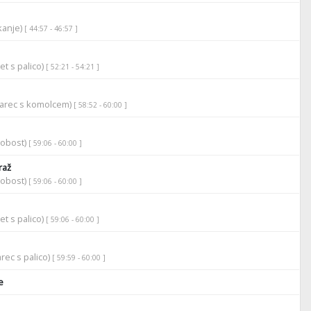
ikanje)
[ 44:57 - 46:57 ]
et s palico)
[ 52:21 - 54:21 ]
darec s komolcem)
[ 58:52 - 60:00 ]
robost)
[ 59:06 - 60:00 ]
raž
robost)
[ 59:06 - 60:00 ]
et s palico)
[ 59:06 - 60:00 ]
rec s palico)
[ 59:59 - 60:00 ]
e