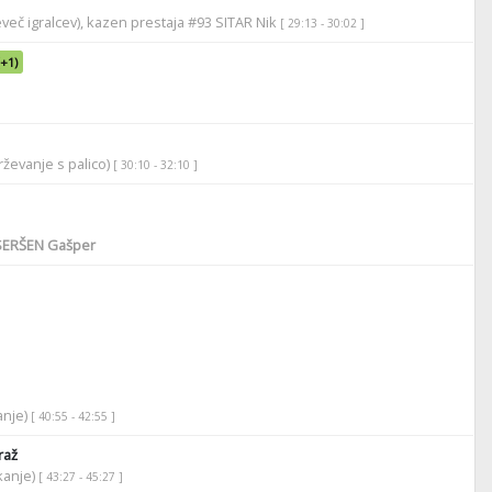
več igralcev), kazen prestaja #93 SITAR Nik
[ 29:13 - 30:02 ]
(+1)
ževanje s palico)
[ 30:10 - 32:10 ]
ERŠEN Gašper
anje)
[ 40:55 - 42:55 ]
raž
ikanje)
[ 43:27 - 45:27 ]