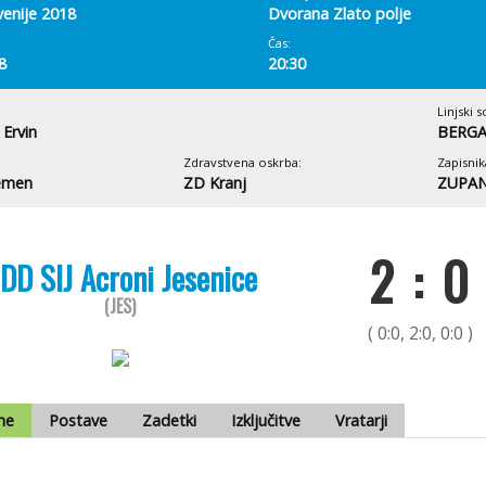
venije 2018
Dvorana Zlato polje
Čas:
8
20:30
Linjski s
Ervin
BERGA
Zdravstvena oskrba:
Zapisnik
emen
ZD Kranj
ZUPAN
2 : 0
DD SIJ Acroni Jesenice
(JES)
( 0:0, 2:0, 0:0 )
me
Postave
Zadetki
Izključitve
Vratarji