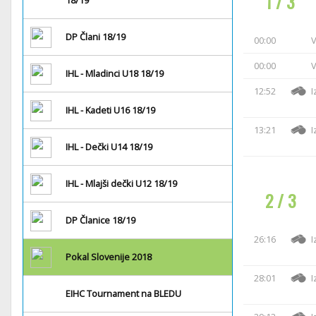
1 / 3
18/19
DP Člani 18/19
00:00
V
00:00
V
IHL - Mladinci U18 18/19
12:52
I
IHL - Kadeti U16 18/19
13:21
I
IHL - Dečki U14 18/19
IHL - Mlajši dečki U12 18/19
2 / 3
DP Članice 18/19
26:16
I
Pokal Slovenije 2018
28:01
I
EIHC Tournament na BLEDU