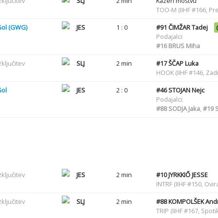
zključitev
SLJ
2 min
Kazen moštvu
TOO-M (IIHF #166, Pre
Gol (GWG)
JES
1 : 0
#91
ČIMŽAR Tadej
Podajalci:
#16
BRUS Miha
zključitev
SLJ
2 min
#17
ŠČAP Luka
HOOK (IIHF #146, Zadr
Gol
JES
2 : 0
#46
STOJAN Nejc
Podajalci:
#88
SODJA Jaka
,
#19
S
zključitev
JES
2 min
#10
JYRKKIŐ JESSE
INTRF (IIHF #150, Ovir
zključitev
SLJ
2 min
#88
KOMPOLŠEK And
TRIP (IIHF #167, Spot