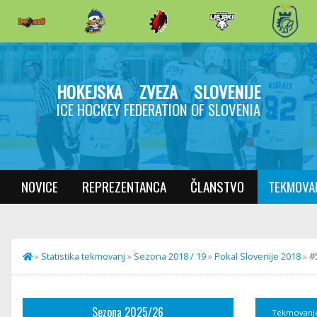
HOKEJSKA ZVEZA SLOVENIJE
ICE HOCKEY FEDERATION OF SLOVENIA
NOVICE
REPREZENTANCA
ČLANSTVO
TEKMOVA
»
Statistika tekmovanj
»
Sezona 2018 / 19
»
Pokal Slovenije 2018
»
#
Sezona 2025/26
Tekmovanj