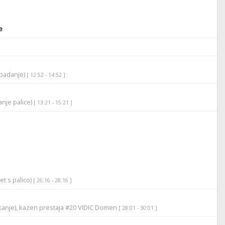
e
apadanje)
[ 12:52 - 14:52 ]
anje palice)
[ 13:21 - 15:21 ]
et s palico)
[ 26:16 - 28:16 ]
ikanje), kazen prestaja #20 VIDIC Domen
[ 28:01 - 30:01 ]