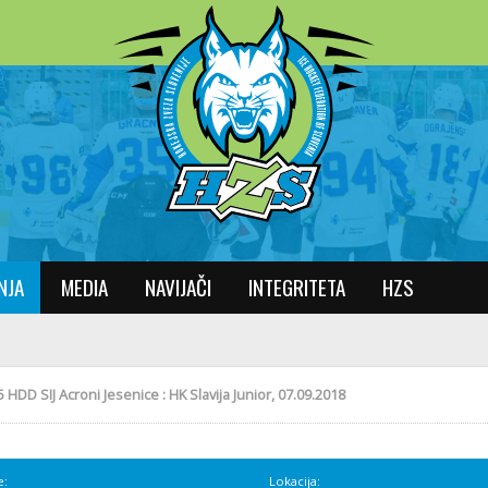
NJA
MEDIA
NAVIJAČI
INTEGRITETA
HZS
5 HDD SIJ Acroni Jesenice : HK Slavija Junior, 07.09.2018
e:
Lokacija: