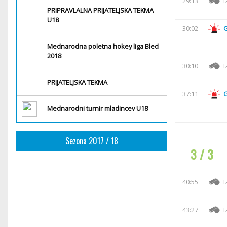
29:13
I
PRIPRAVLALNA PRIJATELJSKA TEKMA
U18
30:02
Mednarodna poletna hokey liga Bled
2018
30:10
I
PRIJATELJSKA TEKMA
37:11
Mednarodni turnir mladincev U18
Sezona 2017 / 18
3 / 3
40:55
I
43:27
I