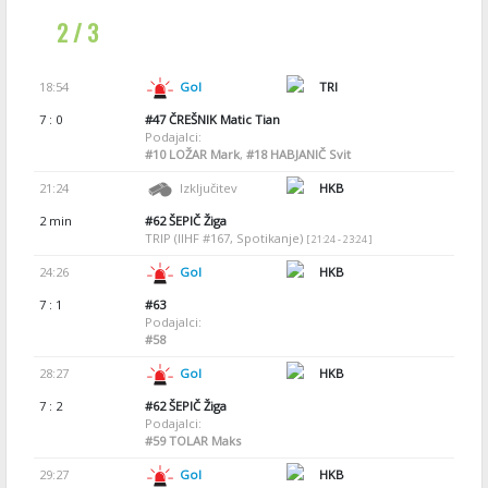
2 / 3
18:54
Gol
TRI
7 : 0
#47
ČREŠNIK Matic Tian
Podajalci:
#10
LOŽAR Mark
,
#18
HABJANIČ Svit
21:24
Izključitev
HKB
2 min
#62
ŠEPIČ Žiga
TRIP (IIHF #167, Spotikanje)
[ 21:24 - 23:24 ]
24:26
Gol
HKB
7 : 1
#63
Podajalci:
#58
28:27
Gol
HKB
7 : 2
#62
ŠEPIČ Žiga
Podajalci:
#59
TOLAR Maks
29:27
Gol
HKB