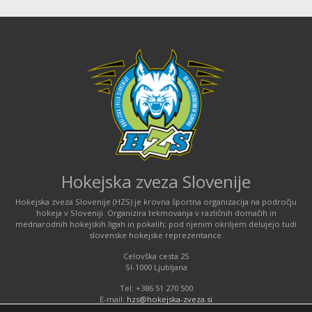
Hokejska zveza Slovenije
Hokejska zveza Slovenije (HZS) je krovna športna organizacija na področju
hokeja v Sloveniji. Organizira tekmovanja v različnih domačih in
mednarodnih hokejskih ligah in pokalih; pod njenim okriljem delujejo tudi
slovenske hokejske reprezentance.
Celovška cesta 25
SI-1000 Ljubljana
Tel: +386 51 270 500
E-mail:
hzs@hokejska-zveza.si