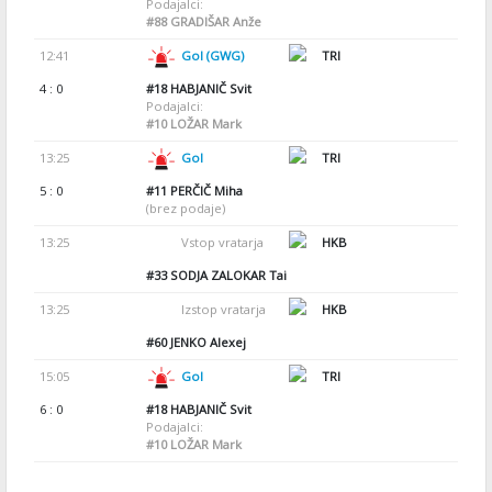
Podajalci:
#88
GRADIŠAR Anže
12:41
Gol (GWG)
TRI
4 : 0
#18
HABJANIČ Svit
Podajalci:
#10
LOŽAR Mark
13:25
Gol
TRI
5 : 0
#11
PERČIČ Miha
(brez podaje)
13:25
Vstop vratarja
HKB
#33
SODJA ZALOKAR Tai
13:25
Izstop vratarja
HKB
#60
JENKO Alexej
15:05
Gol
TRI
6 : 0
#18
HABJANIČ Svit
Podajalci:
#10
LOŽAR Mark