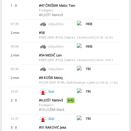
1 : 0
#47
ČREŠNIK Matic Tian
Podajalci:
#6
JOŠT Matevž
07:39
Izključitev
HKB
2 min
#58
KNEE (IIHF #153, Udarec s kolenom)
[ 07:39 - 09:39 ]
09:04
Izključitev
HKB
2 min
#54
MEDIČ Lan
KNEE (IIHF #153, Udarec s kolenom)
[ 09:04 - 10:01 ]
09:34
Izključitev
TRI
2 min
#8
KOŠIR Matej
HOOK (IIHF #146, Zadrževanje s palico)
[ 09:34 - 11:34 ]
10:01
Gol
TRI
2 : 0
#6
JOŠT Matevž
(+1)
Podajalci:
#10
LOŽAR Mark
10:37
Gol
TRI
3 : 0
#51
RAKOVIĆ Jaka