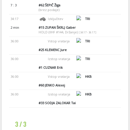
7 : 3
#62
ŠEPIČ Žiga
(brez podaje)
34:17
Izključitev
TRI
2 min
#15
ZUPAN ŠKRLJ Gaber
HOLD (IIHF #144, Držanje)
[ 34:17 - 36:17 ]
36:00
Vstop vratarja
TRI
#25
KLEMENC Jure
36:00
Izstop vratarja
TRI
#1
CUZNAR Erik
36:00
Vstop vratarja
HKB
#60
JENKO Alexej
36:00
Izstop vratarja
HKB
#33
SODJA ZALOKAR Tai
3 / 3