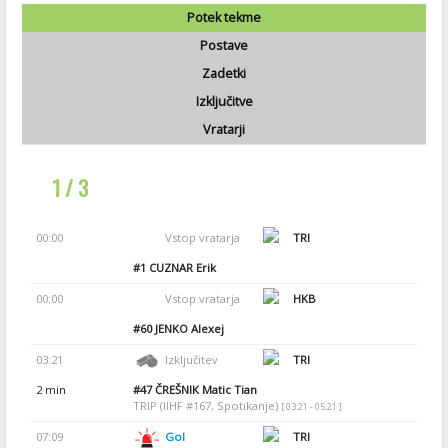
Potek tekme
Postave
Zadetki
Izključitve
Vratarji
1 / 3
00:00
Vstop vratarja
TRI
#1
CUZNAR Erik
00:00
Vstop vratarja
HKB
#60
JENKO Alexej
03:21
Izključitev
TRI
2 min
#47
ČREŠNIK Matic Tian
TRIP (IIHF #167, Spotikanje)
[ 03:21 - 05:21 ]
07:09
Gol
TRI