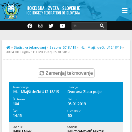
HOKEJSKA ZVEZA SLOVENIJE
ICE HOCKEY FEDERATION OF SLOVENIA
»
Statistika tekmovanj
»
Sezona 2018 / 19
»
IHL - Mlajši dečki U12 18/19
»
#104 Hk Triglav : HK MK Bled, 05.01.2019
Zamenjaj tekmovanje
Tekmovanje:
Lokacija:
IHL - Mlajši dečki U12 18/19
Dvorana Zlato polje
Št. tekme:
Datum:
104
05.01.2019
Čas:
Gledalcev:
14:15
60
Sodnik:
Sodnik:
JAPELJ Nejc
MILOVANOVIČ JAKOB