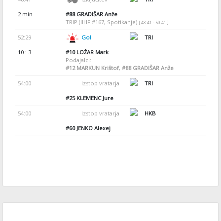
2 min
#88
GRADIŠAR Anže
TRIP (IIHF #167, Spotikanje)
[ 48:41 - 50:41 ]
52:29
Gol
TRI
10 : 3
#10
LOŽAR Mark
Podajalci:
#12
MARKUN Krištof
,
#88
GRADIŠAR Anže
54:00
Izstop vratarja
TRI
#25
KLEMENC Jure
54:00
Izstop vratarja
HKB
#60
JENKO Alexej