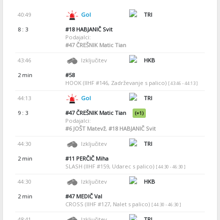
40:49
Gol
TRI
8 : 3
#18
HABJANIČ Svit
Podajalci:
#47
ČREŠNIK Matic Tian
43:46
Izključitev
HKB
2 min
#58
HOOK (IIHF #146, Zadrževanje s palico)
[ 43:46 - 44:13 ]
44:13
Gol
TRI
9 : 3
#47
ČREŠNIK Matic Tian
(+1)
Podajalci:
#6
JOŠT Matevž
,
#18
HABJANIČ Svit
44:30
Izključitev
TRI
2 min
#11
PERČIČ Miha
SLASH (IIHF #159, Udarec s palico)
[ 44:30 - 46:30 ]
44:30
Izključitev
HKB
2 min
#47
MEDIČ Val
CROSS (IIHF #127, Nalet s palico)
[ 44:30 - 46:30 ]
48:41
Izključitev
TRI