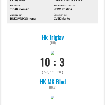
Kontrolor:
Zdravstvena oskrba:
TICAR Klemen
KERO Kristina
Zapisnikar:
Časomerilec:
BUKOVNIK Simona
CVEK Marko
Hk Triglav
(TRI)
10 : 3
( 6:0, 1:3, 3:0 )
HK MK Bled
(HKB)