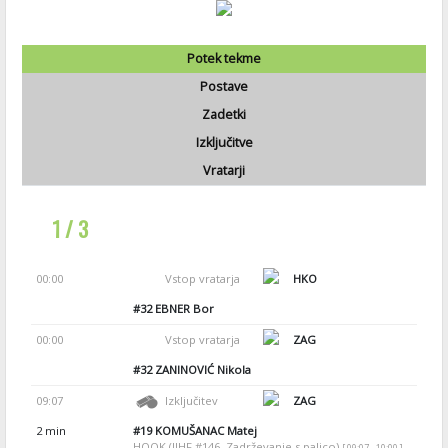
Potek tekme
Postave
Zadetki
Izključitve
Vratarji
1 / 3
00:00
Vstop vratarja
HKO
#32
EBNER Bor
00:00
Vstop vratarja
ZAG
#32
ZANINOVIĆ Nikola
09:07
Izključitev
ZAG
2 min
#19
KOMUŠANAC Matej
HOOK (IIHF #146, Zadrževanje s palico)
[ 09:07 - 10:00 ]