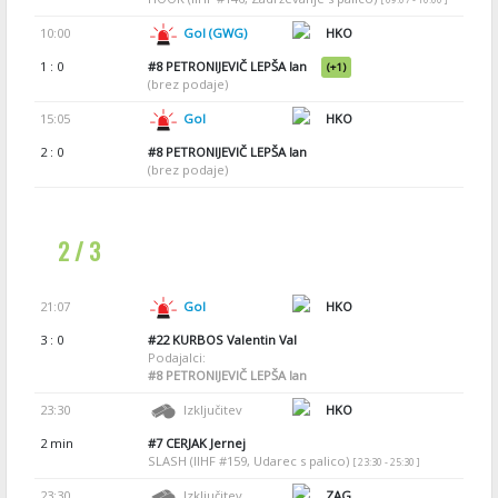
10:00
Gol (GWG)
HKO
1 : 0
#8
PETRONIJEVIČ LEPŠA Ian
(+1)
(brez podaje)
15:05
Gol
HKO
2 : 0
#8
PETRONIJEVIČ LEPŠA Ian
(brez podaje)
2 / 3
21:07
Gol
HKO
3 : 0
#22
KURBOS Valentin Val
Podajalci:
#8
PETRONIJEVIČ LEPŠA Ian
23:30
Izključitev
HKO
2 min
#7
CERJAK Jernej
SLASH (IIHF #159, Udarec s palico)
[ 23:30 - 25:30 ]
23:30
Izključitev
ZAG