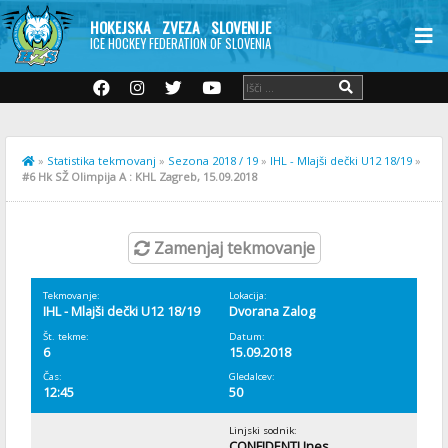
HOKEJSKA ZVEZA SLOVENIJE
ICE HOCKEY FEDERATION OF SLOVENIA
»
Statistika tekmovanj
»
Sezona 2018 / 19
»
IHL - Mlajši dečki U12 18/19
»
#6 Hk SŽ Olimpija A : KHL Zagreb, 15.09.2018
Zamenjaj tekmovanje
Tekmovanje:
Lokacija:
IHL - Mlajši dečki U12 18/19
Dvorana Zalog
Št. tekme:
Datum:
6
15.09.2018
Čas:
Gledalcev:
12:45
50
Linjski sodnik:
CONFIDENTI Ines