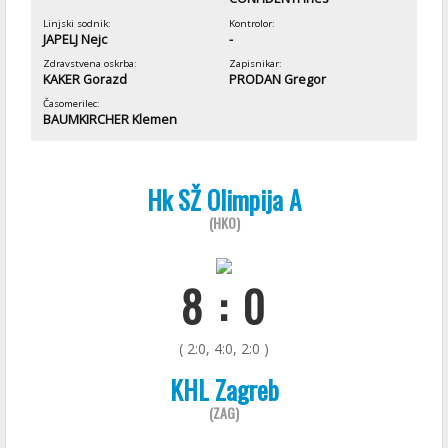
Linjski sodnik:
Kontrolor:
JAPELJ Nejc
-
Zdravstvena oskrba:
Zapisnikar:
KAKER Gorazd
PRODAN Gregor
Časomerilec:
BAUMKIRCHER Klemen
Hk SŽ Olimpija A
(HKO)
8 : 0
( 2:0, 4:0, 2:0 )
KHL Zagreb
(ZAG)