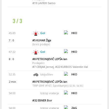
#19
LAVRIH Samo
3 / 3
45:49
Gol
HKO
7 : 0
#5
KUHAR Žiga
(brez podaje)
47:22
Gol
HKO
8 : 0
#8
PETRONIJEVIČ LEPŠA Ian
Podajalci:
#7
CERJAK Jernej
,
#22
KURBOS Valentin Val
52:35
Izključitev
HKO
2 min
#8
PETRONIJEVIČ LEPŠA Ian
TRIP (IIHF #167, Spotikanje)
[ 52:35 - 54:35 ]
54:00
Izstop vratarja
HKO
#32
EBNER Bor
54:00
Izstop vratarja
ZAG