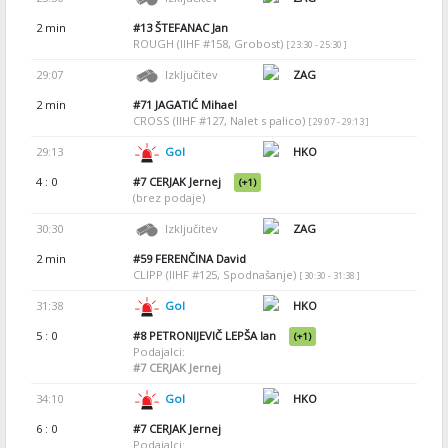
2 min
#13
ŠTEFANAC Jan
ROUGH (IIHF #158, Grobost)
[ 23:30 - 25:30 ]
29:07
Izključitev
ZAG
2 min
#71
JAGATIĆ Mihael
CROSS (IIHF #127, Nalet s palico)
[ 29:07 - 29:13 ]
29:13
Gol
HKO
4 : 0
#7
CERJAK Jernej
(+1)
(brez podaje)
30:30
Izključitev
ZAG
2 min
#59
FERENČINA David
CLIPP (IIHF #125, Spodnašanje)
[ 30:30 - 31:38 ]
31:38
Gol
HKO
5 : 0
#8
PETRONIJEVIČ LEPŠA Ian
(+1)
Podajalci:
#7
CERJAK Jernej
34:10
Gol
HKO
6 : 0
#7
CERJAK Jernej
Podajalci: