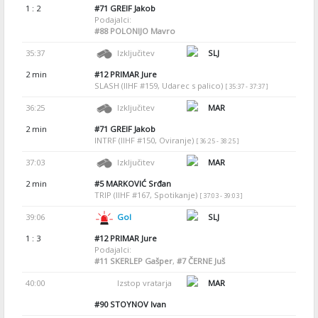
1 : 2
#71
GREIF Jakob
Podajalci:
#88
POLONIJO Mavro
35:37
Izključitev
SLJ
2 min
#12
PRIMAR Jure
SLASH (IIHF #159, Udarec s palico)
[ 35:37 - 37:37 ]
36:25
Izključitev
MAR
2 min
#71
GREIF Jakob
INTRF (IIHF #150, Oviranje)
[ 36:25 - 38:25 ]
37:03
Izključitev
MAR
2 min
#5
MARKOVIĆ Srđan
TRIP (IIHF #167, Spotikanje)
[ 37:03 - 39:03 ]
39:06
Gol
SLJ
1 : 3
#12
PRIMAR Jure
Podajalci:
#11
SKERLEP Gašper
,
#7
ČERNE Juš
40:00
Izstop vratarja
MAR
#90
STOYNOV Ivan