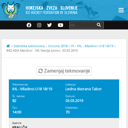
HOKEJSKA ZVEZA SLOVENIJE
ICE HOCKEY FEDERATION OF SLOVENIA
»
Statistika tekmovanj
»
Sezona 2018 / 19
»
IHL - Mladinci U18 18/19
»
#82 HDK Maribor : HK Slavija Junior, 03.03.2019
Zamenjaj tekmovanje
Tekmovanje:
Lokacija:
IHL - Mladinci U18 18/19
Ledna dvorana Tabor
Št. tekme:
Datum:
82
03.03.2019
Čas:
Gledalcev:
14:00
70
Sodnik:
KRALJ Črt