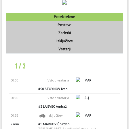
Potek tekme
Postave
Zadetki
Izključitve
Vratarji
1 / 3
00:00
Vstop vratarja
MAR
#90
STOYNOV Ivan
00:00
Vstop vratarja
SLJ
#2
LAJEVEC Andraž
00:35
Izključitev
MAR
2 min
#5
MARKOVIĆ Srđan
TRIP (IIHF #167, Spotikanje)
[ 00:35 - 02:35 ]