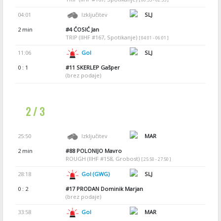
04:01
Izključitev
SLJ
2 min
#4
ĆOSIĆ Jan
TRIP (IIHF #167, Spotikanje)
[ 04:01 - 06:01 ]
11:06
Gol
SLJ
0 : 1
#11
SKERLEP Gašper
(brez podaje)
2 / 3
25:50
Izključitev
MAR
2 min
#88
POLONIJO Mavro
ROUGH (IIHF #158, Grobost)
[ 25:50 - 27:50 ]
28:18
Gol (GWG)
SLJ
0 : 2
#17
PRODAN Dominik Marjan
(brez podaje)
33:58
Gol
MAR