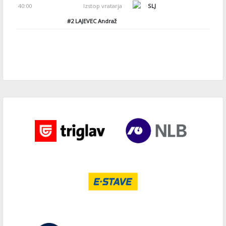
40:00
Izstop vratarja
SLJ
#2
LAJEVEC Andraž