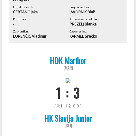
Linjski sodnik:
Linjski sodnik:
ČERTANC Jaka
JAVORNIK Blaž
Kontrolor:
Zdravstvena oskrba:
-
PREZELJ Blanka
Zapisnikar:
Časomerilec:
LORENČIČ Vladimir
KARMEL Srečko
HDK Maribor
(MAR)
1 : 3
( 0:1, 1:2, 0:0 )
HK Slavija Junior
(SLJ)