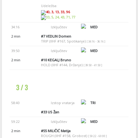
Udeležba:
40, 3, 13, 33, 96
33, 5, 24, 43, 71, 77
34:16
Izključitev
MED
2 min
#7
VEDLIN Domen
TRIP (IIHF #167, Spotikanje)
[ 34:16 - 36:16 ]
39:50
Izključitev
MED
2 min
#10
KEGALJ Bruno
HOLD (IIHF #144, Držanje)
[ 39:50 - 41:50 ]
3 / 3
58:40
Izstop vratarja
TRI
#33
US Žan
59:22
Izključitev
MED
2 min
#55
MILIČIĆ Matija
ROUGH (IIHF #158, Grobost)
[ 59:22 - 60:00 ]