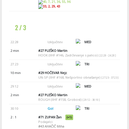
40, 7, 21, 36, 55, 96
33, 2, 29, 43
2 / 3
22:28
Izključitev
MED
2 min
#27
PLEŠKO Martin
HOOK (IIHF #146, Zadrževanje s palico)
[ 22:28 - 24:28 ]
27:23
Izključitev
TRI
10 min
#29
HOČEVAR Nejc
UN-SP (IIHF #168, Nešportno obnašanje)
[ 27:23 - 37:23 ]
29:12
Izključitev
MED
2 min
#27
PLEŠKO Martin
ROUGH (IIHF #158, Grobost)
[ 29:12 - 30:10 ]
30:10
Gol
TRI
2 : 1
#71
ZUPAN Žan
(+1)
Podajalci:
#43
AHAČIČ Miha