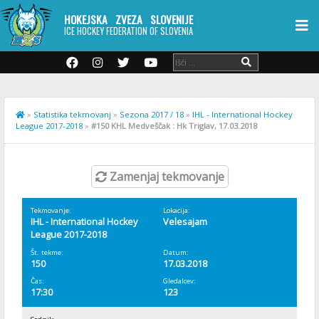
HOKEJSKA ZVEZA SLOVENIJE
ICE HOCKEY FEDERATION OF SLOVENIA
»
Statistika tekmovanj
»
Sezona 2017 / 18
»
IHL - International Hockey
League 2017-2018
»
#150 KHL Medveščak : Hk Triglav, 17.03.2018
Zamenjaj tekmovanje
Tekmovanje:
Lokacija:
IHL - International Hockey
Velesajam
League 2017-2018
Št. tekme:
Datum:
150
17.03.2018
Čas:
Gledalcev:
17:30
123