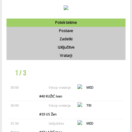
Potek tekme
Postave
Zadetki
Izključitve
Vratarji
1 / 3
00:00
Vstop vratarja
MED
#40
RUŽIĆ Ivan
00:00
Vstop vratarja
TRI
#33
US Žan
01:50
Izključitev
MED