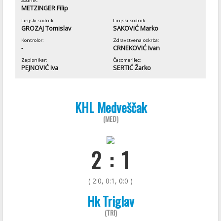
Sodnik:
METZINGER Filip
Linjski sodnik:
Linjski sodnik:
GROZAJ Tomislav
SAKOVIĆ Marko
Kontrolor:
Zdravstvena oskrba:
-
CRNEKOVIĆ Ivan
Zapisnikar:
Časomerilec:
PEJNOVIĆ Iva
SERTIĆ Žarko
KHL Medveščak
(MED)
2 : 1
( 2:0, 0:1, 0:0 )
Hk Triglav
(TRI)