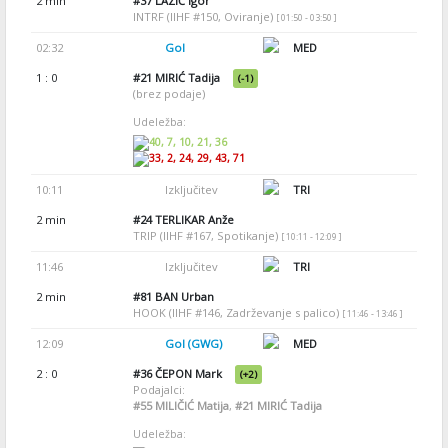
2 min
#37
LAZIĆ Igor
INTRF (IIHF #150, Oviranje)
[ 01:50 - 03:50 ]
02:32
Gol
MED
1 : 0
#21
MIRIĆ Tadija
(-1)
(brez podaje)
Udeležba:
40, 7, 10, 21, 36
33, 2, 24, 29, 43, 71
10:11
Izključitev
TRI
2 min
#24
TERLIKAR Anže
TRIP (IIHF #167, Spotikanje)
[ 10:11 - 12:09 ]
11:46
Izključitev
TRI
2 min
#81
BAN Urban
HOOK (IIHF #146, Zadrževanje s palico)
[ 11:46 - 13:46 ]
12:09
Gol (GWG)
MED
2 : 0
#36
ČEPON Mark
(+2)
Podajalci:
#55
MILIČIĆ Matija
,
#21
MIRIĆ Tadija
Udeležba: