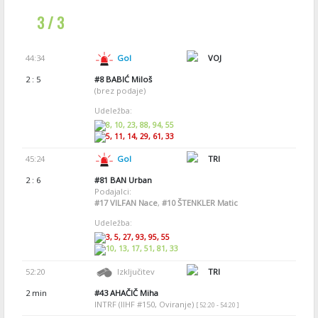
3 / 3
44:34
Gol
VOJ
2 : 5
#8
BABIĆ Miloš
(brez podaje)
Udeležba:
8, 10, 23, 88, 94, 55
5, 11, 14, 29, 61, 33
45:24
Gol
TRI
2 : 6
#81
BAN Urban
Podajalci:
#17
VILFAN Nace
,
#10
ŠTENKLER Matic
Udeležba:
3, 5, 27, 93, 95, 55
10, 13, 17, 51, 81, 33
52:20
Izključitev
TRI
2 min
#43
AHAČIČ Miha
INTRF (IIHF #150, Oviranje)
[ 52:20 - 54:20 ]