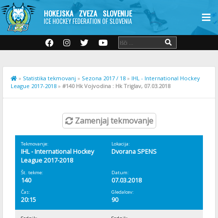
HOKEJSKA ZVEZA SLOVENIJE
ICE HOCKEY FEDERATION OF SLOVENIA
»
Statistika tekmovanj
»
Sezona 2017 / 18
»
IHL - International Hockey
League 2017-2018
»
#140 Hk Vojvodina : Hk Triglav, 07.03.2018
Zamenjaj tekmovanje
Tekmovanje:
Lokacija:
IHL - International Hockey
Dvorana SPENS
League 2017-2018
Št. tekme:
Datum:
140
07.03.2018
Čas:
Gledalcev:
20:15
90