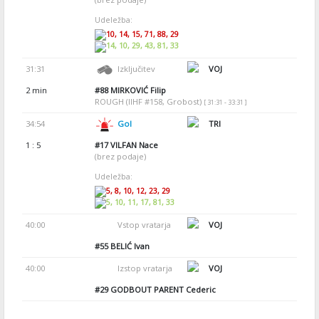
Udeležba:
10, 14, 15, 71, 88, 29
14, 10, 29, 43, 81, 33
31:31
Izključitev
VOJ
2 min
#88
MIRKOVIĆ Filip
ROUGH (IIHF #158, Grobost)
[ 31:31 - 33:31 ]
34:54
Gol
TRI
1 : 5
#17
VILFAN Nace
(brez podaje)
Udeležba:
5, 8, 10, 12, 23, 29
5, 10, 11, 17, 81, 33
40:00
Vstop vratarja
VOJ
#55
BELIĆ Ivan
40:00
Izstop vratarja
VOJ
#29
GODBOUT PARENT Cederic