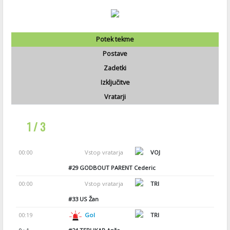
Potek tekme
Postave
Zadetki
Izključitve
Vratarji
1 / 3
00:00
Vstop vratarja
VOJ
#29
GODBOUT PARENT Cederic
00:00
Vstop vratarja
TRI
#33
US Žan
00:19
Gol
TRI