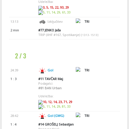
Udeležba:
3, 5, 15, 22, 93, 29
5, 11, 14, 29, 61, 33
13:13
Izključitev
TRI
2 min
#77
JENKO Jaša
TRIP (IIHF #167, Spotikanje)
[ 13:13 - 15:13 ]
2 / 3
24:39
Gol
TRI
1 : 3
#11
TAVČAR Maj
Podajalci:
#81
BAN Urban
Udeležba:
10, 12, 14, 23, 71, 29
5, 11, 14, 29, 81, 33
28:42
Gol (GWG)
TRI
1 : 4
#14
GROŠELJ Sebastjan
(brez podaje)