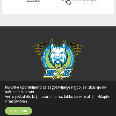
Hokejska zveza Slovenije
Piškotke uporabljamo za zagotavljanje najboljše izkušnje na
naši spletni strani.
Hokejska zveza Slovenije (HZS) je krovna športna organizacija na področju
Več o piškotkih, ki jih uporabljamo, lahko izveste ali jih izklopite
hokeja v Sloveniji. Organizira tekmovanja v različnih domačih in
v
nastavitvah
.
mednarodnih hokejskih ligah in pokalih; pod njenim okriljem delujejo tudi
slovenske hokejske reprezentance.
Sprejemam
Celovška cesta 25