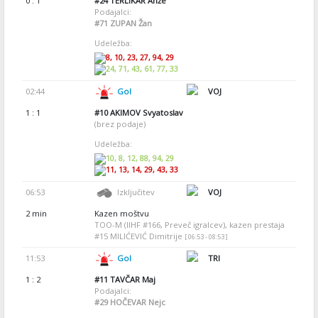
0 : 1
#24
TERLIKAR Anže
Podajalci:
#71
ZUPAN Žan
Udeležba:
8, 10, 23, 27, 94, 29
24, 71, 43, 61, 77, 33
02:44
Gol
VOJ
1 : 1
#10
AKIMOV Svyatoslav
(brez podaje)
Udeležba:
10, 8, 12, 88, 94, 29
11, 13, 14, 29, 43, 33
06:53
Izključitev
VOJ
2 min
Kazen moštvu
TOO-M (IIHF #166, Preveč igralcev), kazen prestaja
#15 MILIĆEVIĆ Dimitrije
[ 06:53 - 08:53 ]
11:53
Gol
TRI
1 : 2
#11
TAVČAR Maj
Podajalci:
#29
HOČEVAR Nejc