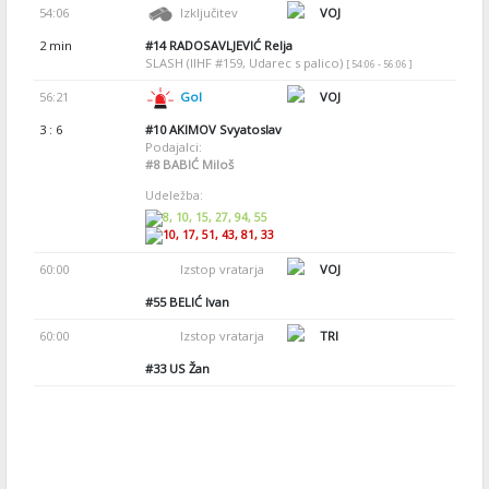
54:06
Izključitev
VOJ
2 min
#14
RADOSAVLJEVIĆ Relja
SLASH (IIHF #159, Udarec s palico)
[ 54:06 - 56:06 ]
56:21
Gol
VOJ
3 : 6
#10
AKIMOV Svyatoslav
Podajalci:
#8
BABIĆ Miloš
Udeležba:
8, 10, 15, 27, 94, 55
10, 17, 51, 43, 81, 33
60:00
Izstop vratarja
VOJ
#55
BELIĆ Ivan
60:00
Izstop vratarja
TRI
#33
US Žan