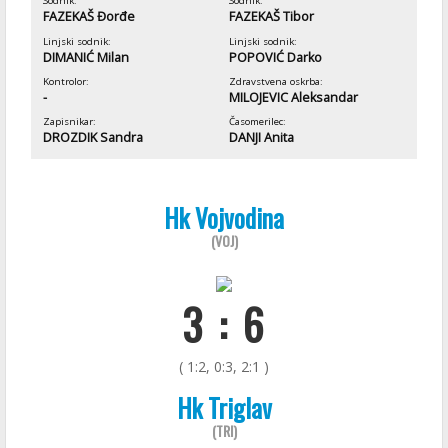
Sodnik:
Sodnik:
FAZEKAŠ Đorđe
FAZEKAŠ Tibor
Linjski sodnik:
Linjski sodnik:
DIMANIĆ Milan
POPOVIĆ Darko
Kontrolor:
Zdravstvena oskrba:
-
MILOJEVIC Aleksandar
Zapisnikar:
Časomerilec:
DROZDIK Sandra
DANJI Anita
Hk Vojvodina
(VOJ)
3 : 6
( 1:2, 0:3, 2:1 )
Hk Triglav
(TRI)