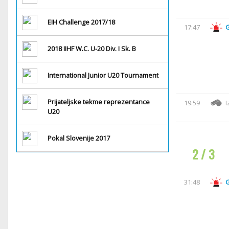
EIH Challenge 2017/18
17:47
2018 IIHF W.C. U-20 Div. I Sk. B
International Junior U20 Tournament
Prijateljske tekme reprezentance
19:59
I
U20
Pokal Slovenije 2017
2 / 3
31:48