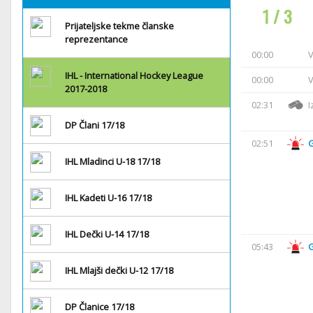
1 / 3
Prijateljske tekme članske
reprezentance
00:00
V
IHL - International Hockey League
00:00
V
2017-2018
02:31
I
DP Člani 17/18
02:51
IHL Mladinci U-18 17/18
IHL Kadeti U-16 17/18
IHL Dečki U-14 17/18
05:43
IHL Mlajši dečki U-12 17/18
DP Članice 17/18