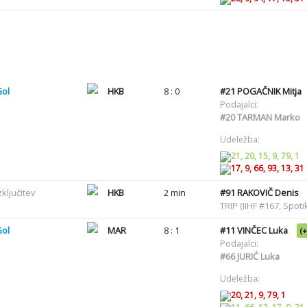
Gol
HKB
8 : 0
#21
POGAČNIK Mitja
Podajalci:
#20
TARMAN Marko
Udeležba:
21, 20, 15, 9, 79, 1
17, 9, 66, 93, 13, 31
zključitev
HKB
2 min
#91
RAKOVIČ Denis
TRIP (IIHF #167, Spot
Gol
MAR
8 : 1
#11
VINČEC Luka
(+
Podajalci:
#66
JURIĆ Luka
Udeležba:
20, 21, 9, 79, 1