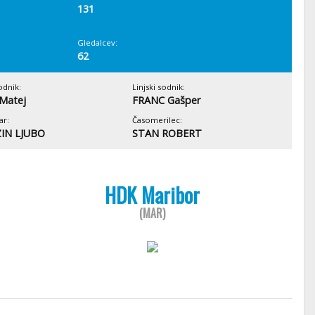
131
Gledalcev:
62
odnik:
Linjski sodnik:
Matej
FRANC Gašper
ar:
Časomerilec:
IN LJUBO
STAN ROBERT
HDK Maribor
(MAR)