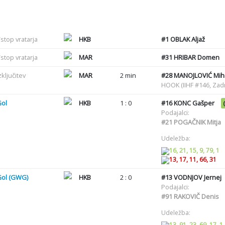
stop vratarja
HKB
#1
OBLAK Aljaž
stop vratarja
MAR
#31
HRIBAR Domen
zključitev
MAR
2 min
#28
MANOJLOVIĆ Miha
HOOK (IIHF #146, Zadr
Gol
HKB
1 : 0
#16
KONC Gašper
Podajalci:
#21
POGAČNIK Mitja
Udeležba:
16, 21, 15, 9, 79, 1
13, 17, 11, 66, 31
Gol (GWG)
HKB
2 : 0
#13
VODNJOV Jernej
Podajalci:
#91
RAKOVIČ Denis
Udeležba:
13, 91, 23, 69, 17, 1