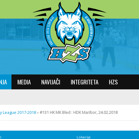
NJA
MEDIA
NAVIJAČI
INTEGRITETA
HZS
key League 2017-2018
»
#131 HK MK Bled : HDK Maribor, 24.02.2018
e:
Lokacija: