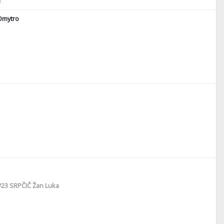
1
Dmytro
#23
SRPČIČ Žan Luka