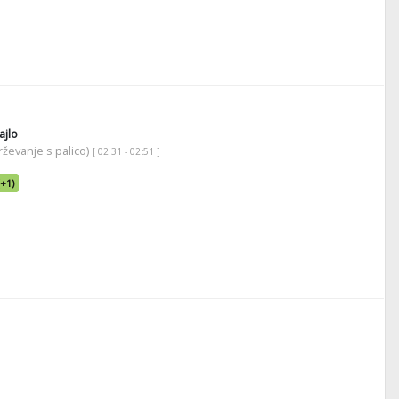
jlo
ževanje s palico)
[ 02:31 - 02:51 ]
(+1)