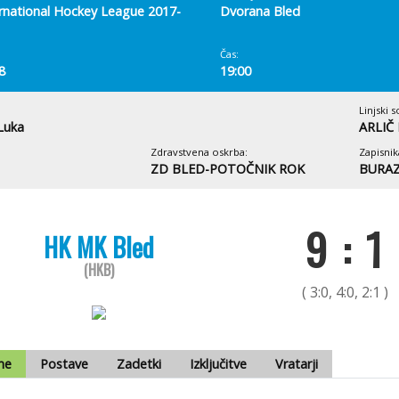
ernational Hockey League 2017-
Dvorana Bled
Čas:
8
19:00
Linjski s
Luka
ARLIČ 
Zdravstvena oskrba:
Zapisnik
ZD BLED-POTOČNIK ROK
BURAZ
9 : 1
HK MK Bled
(HKB)
( 3:0, 4:0, 2:1 )
me
Postave
Zadetki
Izključitve
Vratarji