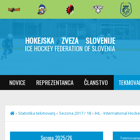
HOKEJSKA ZVEZA SLOVENIJE
ICE HOCKEY FEDERATION OF SLOVENIA
NOVICE
REPREZENTANCA
ČLANSTVO
TEKMOVA
»
Statistika tekmovanj
»
Sezona 2017 / 18
»
IHL - International Hoc
Sezona 2025/26
Tekmovanj