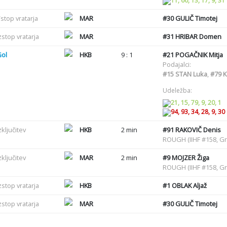
11, 66, 13, 17, 9, 31
stop vratarja
MAR
#30
GULIČ Timotej
zstop vratarja
MAR
#31
HRIBAR Domen
Gol
HKB
9 : 1
#21
POGAČNIK Mitja
Podajalci:
#15
STAN Luka
,
#79
K
Udeležba:
21, 15, 79, 9, 20, 1
94, 93, 34, 28, 9, 30
zključitev
HKB
2 min
#91
RAKOVIČ Denis
ROUGH (IIHF #158, G
zključitev
MAR
2 min
#9
MOJZER Žiga
ROUGH (IIHF #158, G
zstop vratarja
HKB
#1
OBLAK Aljaž
zstop vratarja
MAR
#30
GULIČ Timotej