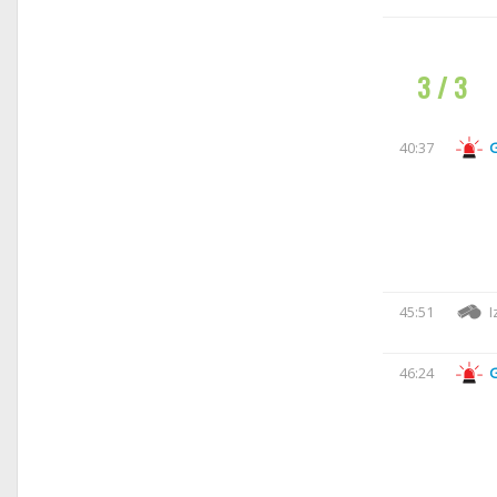
3 / 3
40:37
45:51
I
46:24