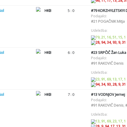
66, 11, 17, 13, 28, 3
Gol
HKB
5 : 0
#79
KORZHYLETSKYI 
Podajalci:
#21
POGAČNIK Mitja
Udeležba:
79, 21, 16, 51, 15, 1
28, 94, 34, 93, 9, 31
Gol
HKB
6 : 0
#23
SRPČIČ Žan Luka
Podajalci:
#91
RAKOVIČ Denis
Udeležba:
23, 91, 69, 13, 17, 1
94, 34, 93, 28, 9, 31
Gol
HKB
7 : 0
#13
VODNJOV Jernej
Podajalci:
#91
RAKOVIČ Denis
,
Udeležba:
13, 91, 69, 23, 17, 1
28, 9, 94, 17, 13, 31