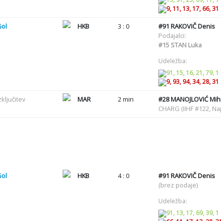
9, 11, 13, 17, 66, 31
Gol
HKB
3 : 0
#91
RAKOVIČ Denis
Podajalci:
#15
STAN Luka
Udeležba:
91, 15, 16, 21, 79, 1
9, 93, 94, 34, 28, 31
zključitev
MAR
2 min
#28
MANOJLOVIĆ Miha
CHARG (IIHF #122, N
Gol
HKB
4 : 0
#91
RAKOVIČ Denis
(brez podaje)
Udeležba:
91, 13, 17, 69, 39, 1