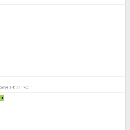
ikanje)
[ 45:51 - 46:24 ]
1)