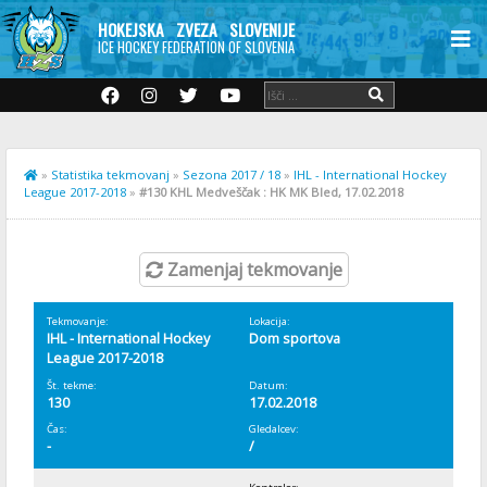
HOKEJSKA ZVEZA SLOVENIJE
ICE HOCKEY FEDERATION OF SLOVENIA
»
Statistika tekmovanj
»
Sezona 2017 / 18
»
IHL - International Hockey
League 2017-2018
»
#130 KHL Medveščak : HK MK Bled, 17.02.2018
Zamenjaj tekmovanje
Tekmovanje:
Lokacija:
IHL - International Hockey
Dom sportova
League 2017-2018
Št. tekme:
Datum:
130
17.02.2018
Čas:
Gledalcev:
-
/