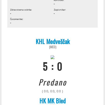
Kontrolor:
-
Zdravstvena oskrba:
Zapisnikar:
-
-
Časomerilec:
-
KHL Medveščak
(MED)
5 : 0
Predano
( 0:0, 0:0, 0:0 )
HK MK Bled