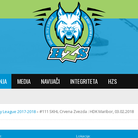
NJA
MEDIA
NAVIJAČI
INTEGRITETA
HZS
key League 2017-2018
»
#111 SKHL Crvena Zvezda : HDK Maribor, 03.02.2018
e:
Lokacija: