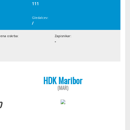
111
Gledalcev:
/
vena oskrba:
Zapisnikar:
-
HDK Maribor
(MAR)
o