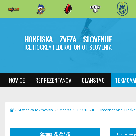
HOKEJSKA ZVEZA SLOVENIJE
ICE HOCKEY FEDERATION OF SLOVENIA
NOVICE
REPREZENTANCA
ČLANSTVO
TEKMOVA
»
Statistika tekmovanj
»
Sezona 2017 / 18
»
IHL - International Hoc
Sezona 2025/26
Tekmovanj