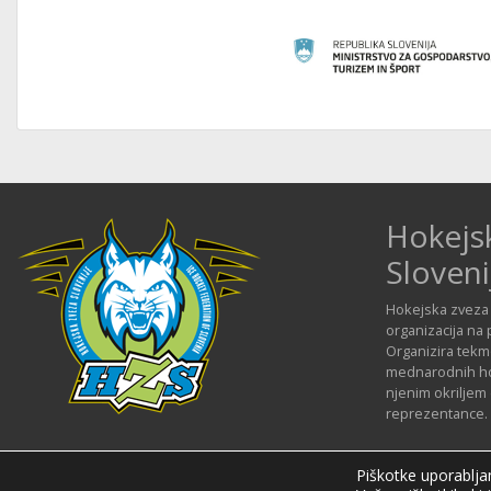
Hokejs
Sloveni
Hokejska zveza 
organizacija na 
Organizira tekmo
mednarodnih hok
njenim okriljem
reprezentance.
Piškotke uporabljam