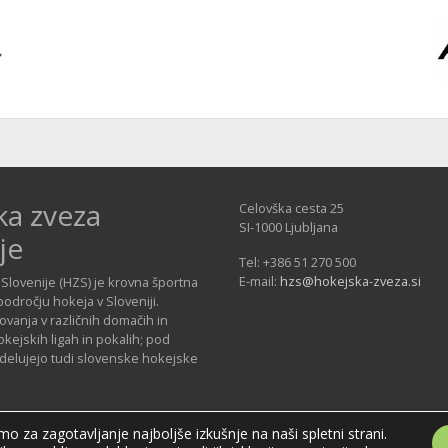
ka zveza
Celovška cesta 25
SI-1000 Ljubljana
je
Tel: +386 51 270 500
E-mail:
hzs@hokejska-zveza.si
Slovenije (HZS) je krovna športna
področju hokeja v Sloveniji.
vanja v različnih domačih in
ejskih ligah in pokalih; pod
 delujejo tudi slovenske hokejske
o za zagotavljanje najboljše izkušnje na naši spletni strani.