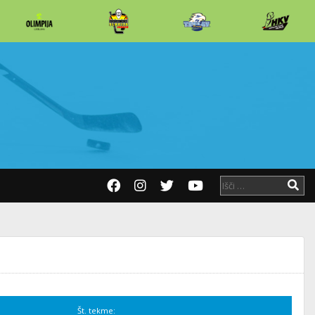
Št. tekme: