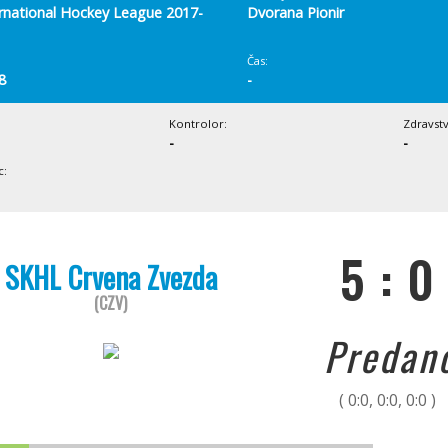
ernational Hockey League 2017-
Dvorana Pionir
Čas:
8
-
Kontrolor:
Zdravst
-
-
c:
5 : 0
SKHL Crvena Zvezda
(CZV)
Predan
( 0:0, 0:0, 0:0 )