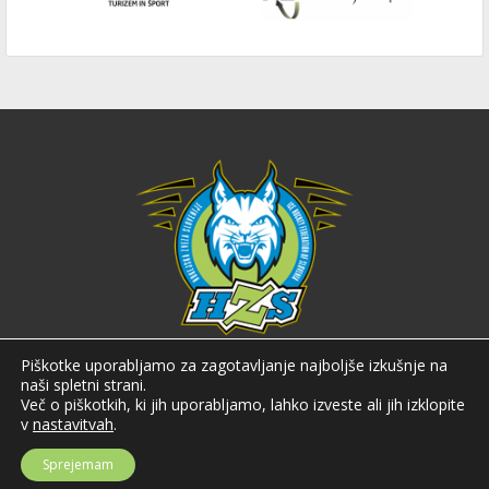
Hokejska zveza Slovenije
Piškotke uporabljamo za zagotavljanje najboljše izkušnje na
naši spletni strani.
Hokejska zveza Slovenije (HZS) je krovna športna organizacija na področju
Več o piškotkih, ki jih uporabljamo, lahko izveste ali jih izklopite
hokeja v Sloveniji. Organizira tekmovanja v različnih domačih in
v
nastavitvah
.
mednarodnih hokejskih ligah in pokalih; pod njenim okriljem delujejo tudi
slovenske hokejske reprezentance.
Sprejemam
Celovška cesta 25