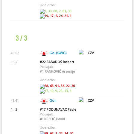
Udeležba:
7, 33, 88, 2, 81, 30
19, 17, 6, 24, 21, 1
3 / 3
46:02
Gol (GWG)
CZV
1 : 2
#22
SABADOŠ Robert
Podajalci:
#1
RANKOVIĆ Arsenije
Udeležba:
88, 68, 91, 33, 22, 30
17, 10, 9, 25, 13, 1
48:41
Gol
CZV
1 : 3
#17
PODUNAVAC Pavle
Podajalci:
#10
SEFIĆ David
Udeležba:
88, 68, 2, 33, 14, 30