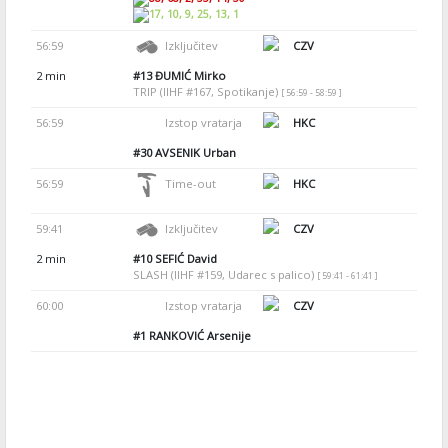
17, 10, 9, 25, 13, 1
56:59
Izključitev
CZV
2 min
#13
ĐUMIĆ Mirko
TRIP (IIHF #167, Spotikanje)
[ 56:59 - 58:59 ]
56:59
Izstop vratarja
HKC
#30
AVSENIK Urban
56:59
Time-out
HKC
59:41
Izključitev
CZV
2 min
#10
SEFIĆ David
SLASH (IIHF #159, Udarec s palico)
[ 59:41 - 61:41 ]
60:00
Izstop vratarja
CZV
#1
RANKOVIĆ Arsenije