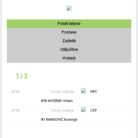
Potek tekme
Postave
Zadetki
Izključitve
Vratarji
1 / 3
00:00
Vstop vratarja
HKC
#30
AVSENIK Urban
00:00
Vstop vratarja
CZV
#1
RANKOVIĆ Arsenije