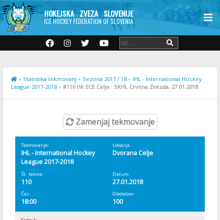
HOKEJSKA ZVEZA SLOVENIJE
ICE HOCKEY FEDERATION OF SLOVENIA
»
Statistika tekmovanj
»
Sezona 2017 / 18
»
IHL - International Hockey
League 2017-2018
»
#110 HK ECE Celje : SKHL Crvena Zvezda, 27.01.2018
Zamenjaj tekmovanje
Tekmovanje:
Lokacija:
IHL - International Hockey
Dvorana Celje
League 2017-2018
Št. tekme:
Datum:
110
27.01.2018
Čas:
Gledalcev:
18:00
100