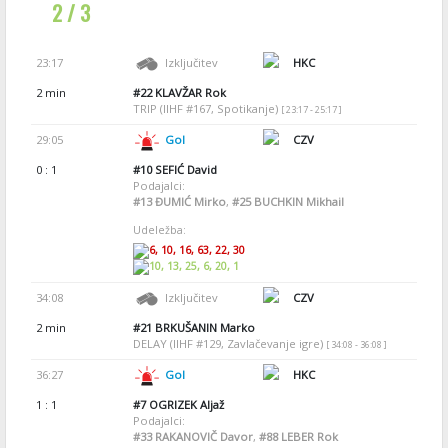
2 / 3
23:17
Izključitev
HKC
2 min
#22
KLAVŽAR Rok
TRIP (IIHF #167, Spotikanje)
[ 23:17 - 25:17 ]
29:05
Gol
CZV
0 : 1
#10
SEFIĆ David
Podajalci:
#13
ĐUMIĆ Mirko
,
#25
BUCHKIN Mikhail
Udeležba:
6, 10, 16, 63, 22, 30
10, 13, 25, 6, 20, 1
34:08
Izključitev
CZV
2 min
#21
BRKUŠANIN Marko
DELAY (IIHF #129, Zavlačevanje igre)
[ 34:08 - 36:08 ]
36:27
Gol
HKC
1 : 1
#7
OGRIZEK Aljaž
Podajalci:
#33
RAKANOVIČ Davor
,
#88
LEBER Rok