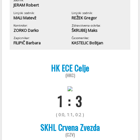
Sodnik:
JERAM Robert
Linjski sodnik:
Linjski sodnik:
MALI Matevž
REŽEK Gregor
Kontrolor:
Zdravstvena oskrba:
ZORKO Darko
ŠKRUBEJ Maks
Zapisnikar:
Časomerilec:
FILIPIČ Barbara
KASTELIC Boštjan
HK ECE Celje
(HKC)
1 : 3
( 0:0, 1:1, 0:2 )
SKHL Crvena Zvezda
(CZV)