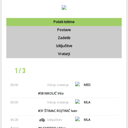
Potek tekme
Postave
Zadetki
Izključitve
Vratarji
1 / 3
00:00
Vstop vratarja
MED
#58
NIKOLIĆ Vito
00:00
Vstop vratarja
MLA
#31
ŠTIMAC ROJTINIĆ Ivan
00:28
Izključitev
MLA