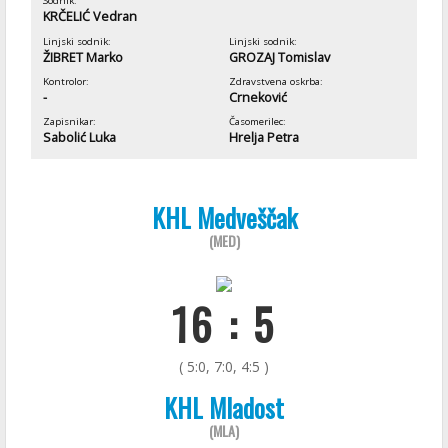
Sodnik:
KRČELIĆ Vedran
Linjski sodnik:
Linjski sodnik:
ŽIBRET Marko
GROZAJ Tomislav
Kontrolor:
Zdravstvena oskrba:
-
Crneković
Zapisnikar:
Časomerilec:
Sabolić Luka
Hrelja Petra
KHL Medveščak
(MED)
16 : 5
( 5:0, 7:0, 4:5 )
KHL Mladost
(MLA)