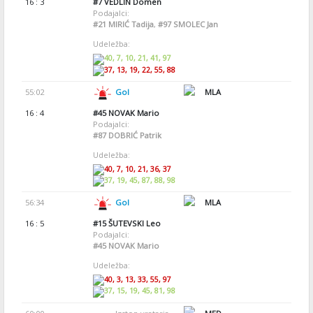
16 : 3
#7
VEDLIN Domen
Podajalci:
#21
MIRIĆ Tadija
,
#97
SMOLEC Jan
Udeležba:
40, 7, 10, 21, 41, 97
37, 13, 19, 22, 55, 88
55:02
Gol
MLA
16 : 4
#45
NOVAK Mario
Podajalci:
#87
DOBRIĆ Patrik
Udeležba:
40, 7, 10, 21, 36, 37
37, 19, 45, 87, 88, 98
56:34
Gol
MLA
16 : 5
#15
ŠUTEVSKI Leo
Podajalci:
#45
NOVAK Mario
Udeležba:
40, 3, 13, 33, 55, 97
37, 15, 19, 45, 81, 98