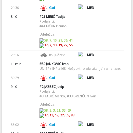
24:36
Gol
MED
8 : 0
#21
MIRIĆ Tadija
Podajalci:
#41
FIČUR Bruno
Udeležba:
58, 7, 10, 21, 36, 41
37, 7, 13, 19, 22, 55
26:16
Izključitev
MED
10 min
#50
JANKOVIĆ Ivan
UN-SP (IIHF #168, Nešportno obnašanje)
[ 26:16 - 36:16 ]
34:29
Gol
MED
9 : 0
#2
JAZBEC Josip
Podajalci:
#3
TADIĆ Marko
,
#33
BRENČUN Ivan
Udeležba:
58, 2, 3, 21, 33, 69
37, 13, 19, 22, 55, 88
36:02
Gol
MED