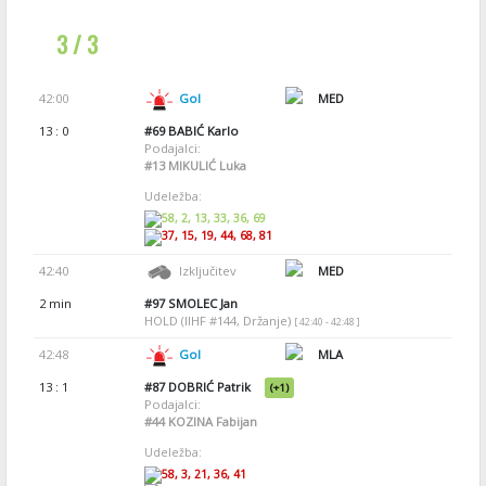
3 / 3
42:00
Gol
MED
13 : 0
#69
BABIĆ Karlo
Podajalci:
#13
MIKULIĆ Luka
Udeležba:
58, 2, 13, 33, 36, 69
37, 15, 19, 44, 68, 81
42:40
Izključitev
MED
2 min
#97
SMOLEC Jan
HOLD (IIHF #144, Držanje)
[ 42:40 - 42:48 ]
42:48
Gol
MLA
13 : 1
#87
DOBRIĆ Patrik
(+1)
Podajalci:
#44
KOZINA Fabijan
Udeležba:
58, 3, 21, 36, 41