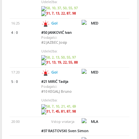
Udeležba:
58, 10, 37, 50, 55, 97
31, 7, 13, 22, 87, 98
16:25
Gol
MED
4 : 0
#50
JANKOVIĆ Ivan
Podajalci:
#2
JAZBEC Josip
Udeležba:
58, 2, 13, 50, 55, 97
31, 13, 19, 22, 55, 88
17:20
Gol
MED
5 : 0
#21
MIRIĆ Tadija
Podajalci:
#10
KEGALJ Bruno
Udeležba:
58, 7, 10, 21, 41, 69
31, 7, 45, 81, 87, 98
20:00
Vstop vratarja
MLA
#37
RASTOVSKI Sven Simon