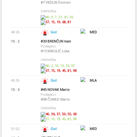
#7
VEDLIN Domen
Udeležba:
40, 3, 7, 21, 41, 36
37, 15, 19, 68, 81
48:26
Gol
MED
15 : 2
#33
BRENČUN Ivan
Podajalci:
#13
MIKULIĆ Luka
Udeležba:
40, 2, 10, 13, 33, 97
37, 15, 19, 45, 81, 98
49:35
Gol
MLA
15 : 3
#45
NOVAK Mario
Podajalci:
#98
ČUNKO Mario
Udeležba:
40, 36, 37, 50, 55, 69
37, 15, 19, 45, 81, 98
51:02
Gol
MED