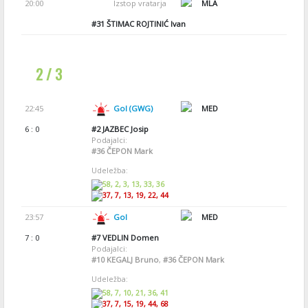
20:00
Izstop vratarja
MLA
#31
ŠTIMAC ROJTINIĆ Ivan
2 / 3
22:45
Gol (GWG)
MED
6 : 0
#2
JAZBEC Josip
Podajalci:
#36
ČEPON Mark
Udeležba:
58, 2, 3, 13, 33, 36
37, 7, 13, 19, 22, 44
23:57
Gol
MED
7 : 0
#7
VEDLIN Domen
Podajalci:
#10
KEGALJ Bruno
,
#36
ČEPON Mark
Udeležba:
58, 7, 10, 21, 36, 41
37, 7, 15, 19, 44, 68