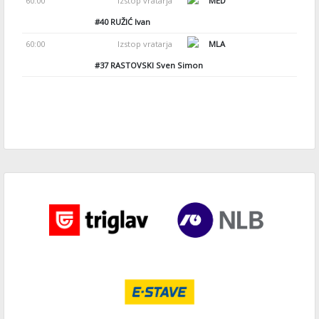
60:00
Izstop vratarja
MED
#40
RUŽIĆ Ivan
60:00
Izstop vratarja
MLA
#37
RASTOVSKI Sven Simon