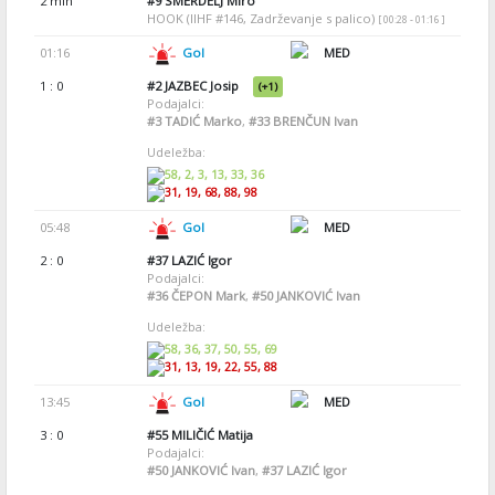
2 min
#9
SMERDELJ Miro
HOOK (IIHF #146, Zadrževanje s palico)
[ 00:28 - 01:16 ]
01:16
Gol
MED
1 : 0
#2
JAZBEC Josip
(+1)
Podajalci:
#3
TADIĆ Marko
,
#33
BRENČUN Ivan
Udeležba:
58, 2, 3, 13, 33, 36
31, 19, 68, 88, 98
05:48
Gol
MED
2 : 0
#37
LAZIĆ Igor
Podajalci:
#36
ČEPON Mark
,
#50
JANKOVIĆ Ivan
Udeležba:
58, 36, 37, 50, 55, 69
31, 13, 19, 22, 55, 88
13:45
Gol
MED
3 : 0
#55
MILIČIĆ Matija
Podajalci:
#50
JANKOVIĆ Ivan
,
#37
LAZIĆ Igor