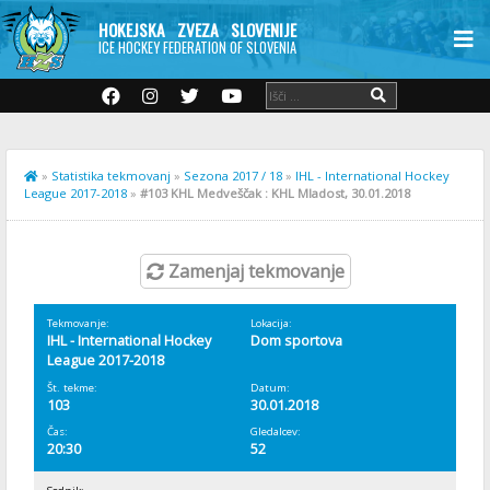
HOKEJSKA ZVEZA SLOVENIJE
ICE HOCKEY FEDERATION OF SLOVENIA
»
Statistika tekmovanj
»
Sezona 2017 / 18
»
IHL - International Hockey
League 2017-2018
»
#103 KHL Medveščak : KHL Mladost, 30.01.2018
Zamenjaj tekmovanje
Tekmovanje:
Lokacija:
IHL - International Hockey
Dom sportova
League 2017-2018
Št. tekme:
Datum:
103
30.01.2018
Čas:
Gledalcev:
20:30
52