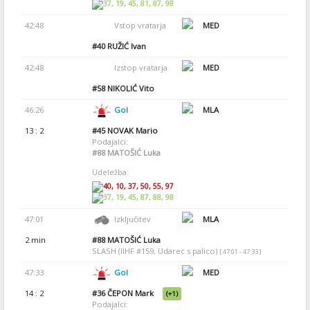
37, 19, 45, 81, 87, 98
42:48
Vstop vratarja
MED
#40
RUŽIĆ Ivan
42:48
Izstop vratarja
MED
#58
NIKOLIĆ Vito
46:26
Gol
MLA
13 : 2
#45
NOVAK Mario
Podajalci:
#88
MATOŠIĆ Luka
Udeležba:
40, 10, 37, 50, 55, 97
37, 19, 45, 87, 88, 98
47:01
Izključitev
MLA
2 min
#88
MATOŠIĆ Luka
SLASH (IIHF #159, Udarec s palico)
[ 47:01 - 47:33 ]
47:33
Gol
MED
14 : 2
#36
ČEPON Mark
(+1)
Podajalci: