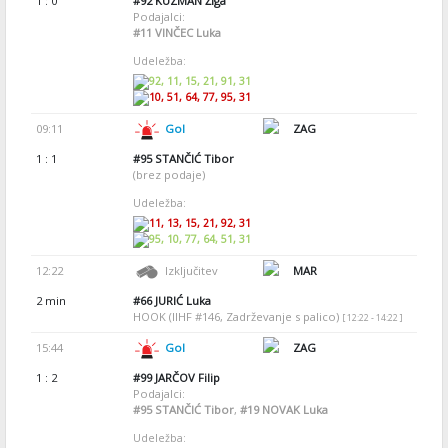
1 : 0
#92
KUZMAN Žiga
Podajalci:
#11
VINČEC Luka
Udeležba:
92, 11, 15, 21, 91, 31
10, 51, 64, 77, 95, 31
09:11
Gol
ZAG
1 : 1
#95
STANČIĆ Tibor
(brez podaje)
Udeležba:
11, 13, 15, 21, 92, 31
95, 10, 77, 64, 51, 31
12:22
Izključitev
MAR
2 min
#66
JURIĆ Luka
HOOK (IIHF #146, Zadrževanje s palico)
[ 12:22 - 14:22 ]
15:44
Gol
ZAG
1 : 2
#99
JARČOV Filip
Podajalci:
#95
STANČIĆ Tibor
,
#19
NOVAK Luka
Udeležba: