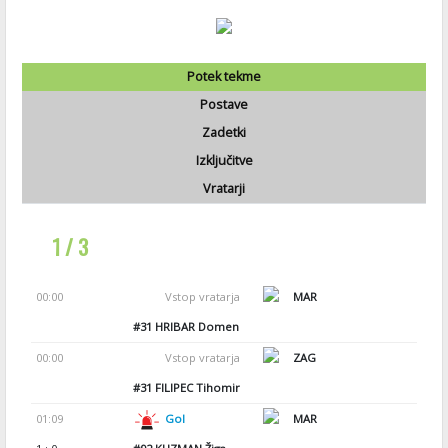
Potek tekme
Postave
Zadetki
Izključitve
Vratarji
1 / 3
00:00
Vstop vratarja
MAR
#31
HRIBAR Domen
00:00
Vstop vratarja
ZAG
#31
FILIPEC Tihomir
01:09
Gol
MAR