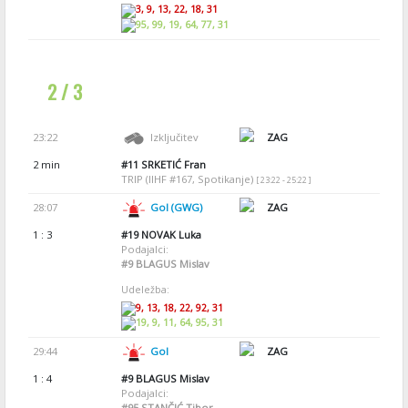
3, 9, 13, 22, 18, 31
95, 99, 19, 64, 77, 31
2 / 3
23:22
Izključitev
ZAG
2 min
#11
SRKETIĆ Fran
TRIP (IIHF #167, Spotikanje)
[ 23:22 - 25:22 ]
28:07
Gol (GWG)
ZAG
1 : 3
#19
NOVAK Luka
Podajalci:
#9
BLAGUS Mislav
Udeležba:
9, 13, 18, 22, 92, 31
19, 9, 11, 64, 95, 31
29:44
Gol
ZAG
1 : 4
#9
BLAGUS Mislav
Podajalci:
#95
STANČIĆ Tibor