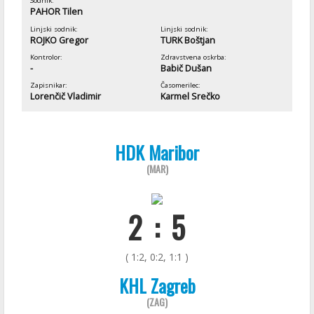
Sodnik:
PAHOR Tilen
Linjski sodnik:
Linjski sodnik:
ROJKO Gregor
TURK Boštjan
Kontrolor:
Zdravstvena oskrba:
-
Babič Dušan
Zapisnikar:
Časomerilec:
Lorenčič Vladimir
Karmel Srečko
HDK Maribor
(MAR)
2 : 5
( 1:2, 0:2, 1:1 )
KHL Zagreb
(ZAG)