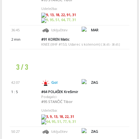
Udeležba:
9, 13, 18, 22, 91, 31
9, 95, 51, 64, 77, 31
36:45
Izključitev
MAR
2 min
#91
KOREN Matic
KNEE (IIHF #153, Udarec s kolenom)
[ 36:45 - 38:45 ]
3 / 3
42:07
Gol
ZAG
1 : 5
#64
POLAŠEK Krešimir
Podajalci:
#95
STANČIĆ Tibor
Udeležba:
3, 9, 13, 18, 22, 31
64, 95, 51, 77, 9, 31
50:27
Izključitev
ZAG