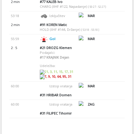
2 min
#77
KALEB Ivo
CHARG (IIHF #122, Napadanje)
[ 50:27 - 52:27 ]
53:18
Izključitev
MAR
2 min
#91
KOREN Matic
HOLD (IIHF #144, Držanje)
[ 53:18 - 55:18 ]
55:59
Gol
MAR
2 : 5
#21
DROZG Klemen
Podajalci:
#17
KRAJNIK Dejan
Udeležba:
21, 3, 11, 15, 17, 31
7, 9, 10, 64, 95, 31
60:00
Izstop vratarja
MAR
#31
HRIBAR Domen
60:00
Izstop vratarja
ZAG
#31
FILIPEC Tihomir