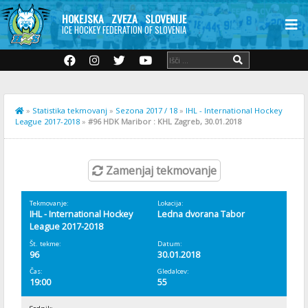
HOKEJSKA ZVEZA SLOVENIJE
ICE HOCKEY FEDERATION OF SLOVENIA
»
Statistika tekmovanj
»
Sezona 2017 / 18
»
IHL - International Hockey
League 2017-2018
»
#96 HDK Maribor : KHL Zagreb, 30.01.2018
Zamenjaj tekmovanje
Tekmovanje:
Lokacija:
IHL - International Hockey
Ledna dvorana Tabor
League 2017-2018
Št. tekme:
Datum:
96
30.01.2018
Čas:
Gledalcev:
19:00
55