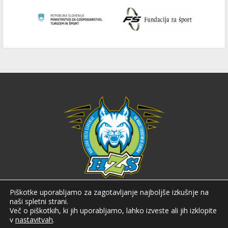
Hokejska zveza Slovenije
Piškotke uporabljamo za zagotavljanje najboljše izkušnje na
naši spletni strani.
Hokejska zveza Slovenije (HZS) je krovna športna organizacija na področju
Več o piškotkih, ki jih uporabljamo, lahko izveste ali jih izklopite
hokeja v Sloveniji. Organizira tekmovanja v različnih domačih in
v
nastavitvah
.
mednarodnih hokejskih ligah in pokalih; pod njenim okriljem delujejo tudi