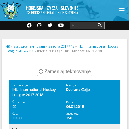
HOKEJSKA ZVEZA SLOVENIJE
ICE HOCKEY FEDERATION OF SLOVENIA
»
Statistika tekmovanj
»
Sezona 2017 / 18
»
IHL - International Hockey
League 2017-2018
»
#92 HK ECE Celje : KHL Mladost, 06.01.2018
Zamenjaj tekmovanje
Tekmovanje:
Lokacija:
IHL - International Hockey
Dvorana Celje
League 2017-2018
Št. tekme:
Datum:
92
06.01.2018
Čas:
Gledalcev:
18:00
150