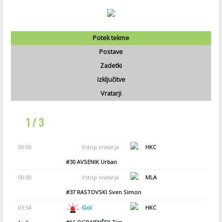
Potek tekme
Postave
Zadetki
Izključitve
Vratarji
1 / 3
00:00
Vstop vratarja
HKC
#30
AVSENIK Urban
00:00
Vstop vratarja
MLA
#37
RASTOVSKI Sven Simon
03:54
Gol
HKC