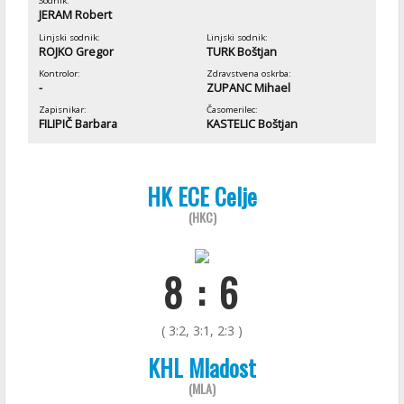
Sodnik:
JERAM Robert
Linjski sodnik:
Linjski sodnik:
ROJKO Gregor
TURK Boštjan
Kontrolor:
Zdravstvena oskrba:
-
ZUPANC Mihael
Zapisnikar:
Časomerilec:
FILIPIČ Barbara
KASTELIC Boštjan
HK ECE Celje
(HKC)
8 : 6
( 3:2, 3:1, 2:3 )
KHL Mladost
(MLA)