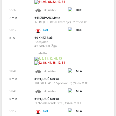
81, 98, 68, 32, 19, 31
55:37
Izključitev
HKC
2 min
#43
ZUPANC Matic
INTRF (IIHF #150, Oviranje)
[ 55:37 - 57:37 ]
58:17
Gol
HKC
8 : 5
#9
KNEZ Blaž
Podajalci:
#2
GRAHUT Žiga
Udeležba:
9, 2, 91, 12, 43, 73
22, 86, 44, 68, 12, 31
58:49
Izključitev
MLA
0 min
#19
LJUBIĆ Marko
TRIP (IIHF #167, Spotikanje)
[ 58:49 - 58:49 ]
58:49
Izključitev
MLA
0 min
#19
LJUBIĆ Marko
PEN-S (Kazenski strel)
[ 58:49 - 58:49 ]
59:12
Gol
MLA