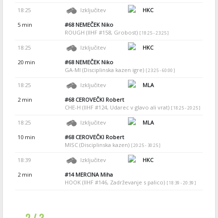
18:25
Izključitev
HKC
5 min
#68
NEMEČEK Niko
ROUGH (IIHF #158, Grobost)
[ 18:25 - 23:25 ]
18:25
Izključitev
HKC
20 min
#68
NEMEČEK Niko
GA-MI (Disciplinska kazen igre)
[ 23:25 - 60:00 ]
18:25
Izključitev
MLA
2 min
#68
CEROVEČKI Robert
CHE-H (IIHF #124, Udarec v glavo ali vrat)
[ 18:25 - 20:25 ]
18:25
Izključitev
MLA
10 min
#68
CEROVEČKI Robert
MISC (Disciplinska kazen)
[ 20:25 - 30:25 ]
18:39
Izključitev
HKC
2 min
#14
MERCINA Miha
HOOK (IIHF #146, Zadrževanje s palico)
[ 18:39 - 20:39 ]
2 / 3