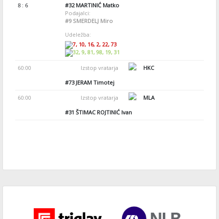
8 : 6
#32
MARTINIĆ Matko
Podajalci:
#9
SMERDELJ Miro
Udeležba:
7, 10, 16, 2, 22, 73
32, 9, 81, 98, 19, 31
60:00
Izstop vratarja
HKC
#73
JERAM Timotej
60:00
Izstop vratarja
MLA
#31
ŠTIMAC ROJTINIĆ Ivan