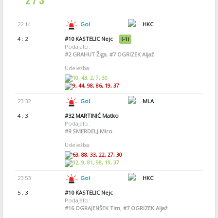
22:14
Gol
HKC
4 : 2
#10
KASTELIC Nejc
(-1)
Podajalci:
#2
GRAHUT Žiga
,
#7
OGRIZEK Aljaž
Udeležba:
10, 43, 2, 7, 30
9, 44, 98, 86, 19, 37
23:32
Gol
MLA
4 : 3
#32
MARTINIĆ Matko
Podajalci:
#9
SMERDELJ Miro
Udeležba:
63, 88, 33, 22, 27, 30
32, 9, 81, 98, 19, 37
23:53
Gol
HKC
5 : 3
#10
KASTELIC Nejc
Podajalci:
#16
OGRAJENŠEK Tim
,
#7
OGRIZEK Aljaž