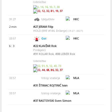
Udeležba:
2, 14, 16, 10, 7, 30
22, 12, 32, 81, 19, 37
31:27
Izključitev
HKC
2 min
#27
JERAM Filip
HOLD (IIHF #144, Držanje)
[ 31:27 - 33:27 ]
33:57
Gol
HKC
6 : 3
#22
KLAVŽAR Rok
Podajalci:
#91
KOLAR Rok
,
#88
LEBER Rok
Udeležba:
22, 91, 9, 12, 43, 73
22, 44, 68, 86, 32, 37
33:57
Vstop vratarja
MLA
#31
ŠTIMAC ROJTINIĆ Ivan
33:57
Izstop vratarja
MLA
#37
RASTOVSKI Sven Simon