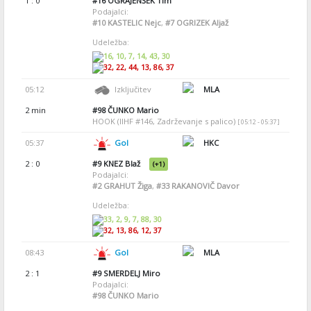
1 : 0
#16
OGRAJENŠEK Tim
Podajalci:
#10
KASTELIC Nejc
,
#7
OGRIZEK Aljaž
Udeležba:
16, 10, 7, 14, 43, 30
32, 22, 44, 13, 86, 37
05:12
Izključitev
MLA
2 min
#98
ČUNKO Mario
HOOK (IIHF #146, Zadrževanje s palico)
[ 05:12 - 05:37 ]
05:37
Gol
HKC
2 : 0
#9
KNEZ Blaž
(+1)
Podajalci:
#2
GRAHUT Žiga
,
#33
RAKANOVIČ Davor
Udeležba:
33, 2, 9, 7, 88, 30
32, 13, 86, 12, 37
08:43
Gol
MLA
2 : 1
#9
SMERDELJ Miro
Podajalci:
#98
ČUNKO Mario