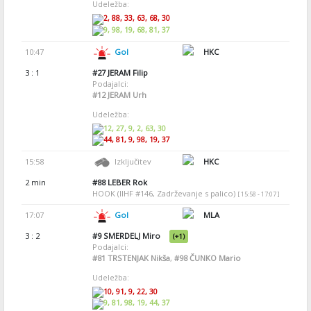
Udeležba:
2, 88, 33, 63, 68, 30
9, 98, 19, 68, 81, 37
10:47
Gol
HKC
3 : 1
#27
JERAM Filip
Podajalci:
#12
JERAM Urh
Udeležba:
12, 27, 9, 2, 63, 30
44, 81, 9, 98, 19, 37
15:58
Izključitev
HKC
2 min
#88
LEBER Rok
HOOK (IIHF #146, Zadrževanje s palico)
[ 15:58 - 17:07 ]
17:07
Gol
MLA
3 : 2
#9
SMERDELJ Miro
(+1)
Podajalci:
#81
TRSTENJAK Nikša
,
#98
ČUNKO Mario
Udeležba:
10, 91, 9, 22, 30
9, 81, 98, 19, 44, 37