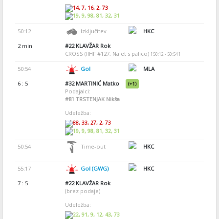
14, 7, 16, 2, 73
19, 9, 98, 81, 32, 31
50:12
Izključitev
HKC
2 min
#22
KLAVŽAR Rok
CROSS (IIHF #127, Nalet s palico)
[ 50:12 - 50:54 ]
50:54
Gol
MLA
6 : 5
#32
MARTINIĆ Matko
(+1)
Podajalci:
#81
TRSTENJAK Nikša
Udeležba:
88, 33, 27, 2, 73
19, 9, 98, 81, 32, 31
50:54
Time-out
HKC
55:17
Gol (GWG)
HKC
7 : 5
#22
KLAVŽAR Rok
(brez podaje)
Udeležba:
22, 91, 9, 12, 43, 73