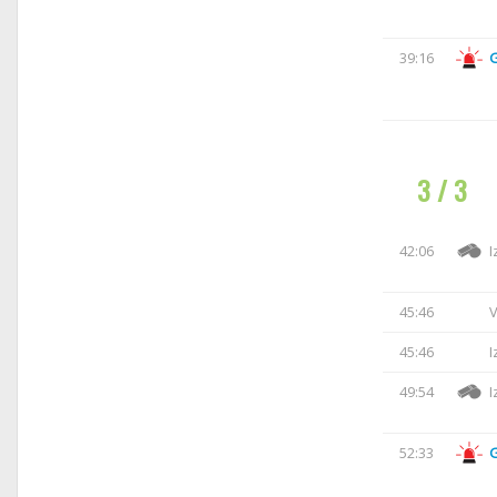
39:16
3 / 3
42:06
I
45:46
V
45:46
I
49:54
I
52:33