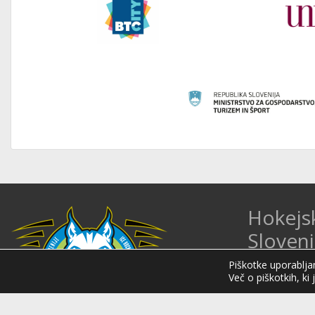
Hokejs
Sloveni
Hokejska zveza 
Piškotke uporabljam
Več o piškotkih, ki 
organizacija na 
Organizira tekmo
mednarodnih hok