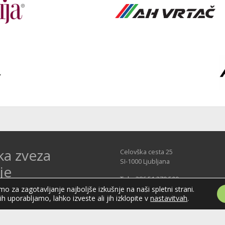
ka zveza
Celovška cesta 25
SI-1000 Ljubljana
je
Tel: +386 51 270 500
E-mail:
hzs@hokejska-zveza.si
Slovenije (HZS) je krovna športna
o za zagotavljanje najboljše izkušnje na naši spletni strani.
jih uporabljamo, lahko izveste ali jih izklopite v
nastavitvah
.
področju hokeja v Sloveniji.
vanja v različnih domačih in
ejskih ligah in pokalih; pod