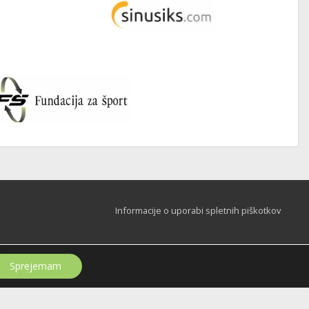
Informacije o uporabi spletnih piškotkov
Sprejemam