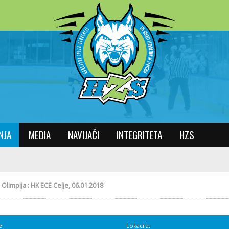
NJA
MEDIA
NAVIJAČI
INTEGRITETA
HZS
 Olimpija : HK ECE Celje, 06.01.2018
e:
Lokacija: