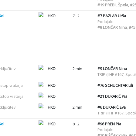
#19
PREBIL Špela
,
#2
Gol
HKO
7 : 2
#7
PAZLAR Urša
Podajalci:
#9
LONČAR Nina
,
#45
zključitev
HKO
2 min
#9
LONČAR Nina
TRIP (IIHF #167, Spot
stop vratarja
HKO
#76
SCHUCHTAR Lili
zstop vratarja
HKO
#21
DUKARIČ Pia
zključitev
HKO
2 min
#6
DUKARIČ Eva
TRIP (IIHF #167, Spot
Gol
HKO
8 : 2
#96
PREN Pia
Podajalci:
#10
BIŠČAK Katja
,
#6
D