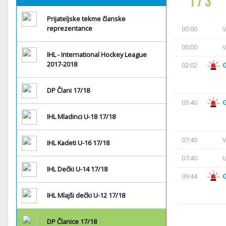
1 / 3
Prijateljske tekme članske
reprezentance
00:00
V
00:00
V
IHL - International Hockey League
2017-2018
02:02
DP Člani 17/18
03:40
IHL Mladinci U-18 17/18
07:40
V
IHL Kadeti U-16 17/18
07:40
I
IHL Dečki U-14 17/18
09:44
IHL Mlajši dečki U-12 17/18
DP Članice 17/18