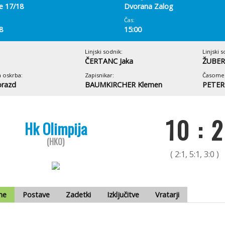
e 17/18
Dvorana Zalog
Čas:
8
15:00
Linjski sodnik:
Linjski s
ČERTANC Jaka
ŽUBER
 oskrba:
Zapisnikar:
Časomer
razd
BAUMKIRCHER Klemen
PETER
10 : 2
Hk Olimpija
(HKO)
( 2:1, 5:1, 3:0 )
me
Postave
Zadetki
Izključitve
Vratarji