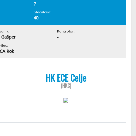
7
Gledalcev:
40
odnik:
Kontrolor:
 Gašper
-
ilec:
CA Rok
HK ECE Celje
(HKC)