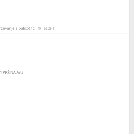
ževanje s palico)
[ 24:40 - 26:29 ]
1
PRŠINA Ana