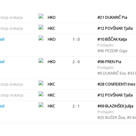
stop vratarja
HKO
#21
DUKARIČ Pia
stop vratarja
HKC
#12
POVŠNAR Tjaša
Gol
HKO
1 : 0
#10
BIŠČAK Katja
Podajalci:
#45
PEZDIR Gaja
Gol
HKO
2 : 0
#96
PREN Pia
Podajalci:
#6
DUKARIČ Eva
,
#33
stop vratarja
HKC
#28
CONFIDENTI Ines
zstop vratarja
HKC
#12
POVŠNAR Tjaša
Gol
HKC
2 : 1
#69
BLAZINŠEK Julija
Podajalci:
#25
BUČER Živa
,
#3
BA