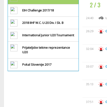
2 / 3
EIH Challenge 2017/18
24:40
I
2018 IIHF W.C. U-20 Div. I Sk. B
26:29
International Junior U20 Tournament
Prijateljske tekme reprezentance
32:04
U20
Pokal Slovenije 2017
33:07
35:13
37:51