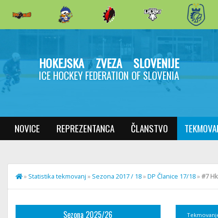
HOKEJSKA ZVEZA SLOVENIJE
ICE HOCKEY FEDERATION OF SLOVENIA
NOVICE
REPREZENTANCA
ČLANSTVO
TEKMOVA
»
Statistika tekmovanj
»
Sezona 2017 / 18
»
DP Članice 17/18
»
#7 Hk
Sezona 2025/26
Tekmovanj