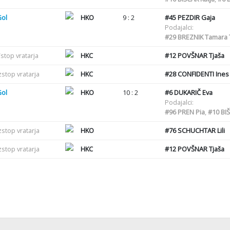
Gol
HKO
9 : 2
#45
PEZDIR Gaja
Podajalci:
#29
BREZNIK Tamara 
stop vratarja
HKC
#12
POVŠNAR Tjaša
zstop vratarja
HKC
#28
CONFIDENTI Ines
Gol
HKO
10 : 2
#6
DUKARIČ Eva
Podajalci:
#96
PREN Pia
,
#10
BIŠ
zstop vratarja
HKO
#76
SCHUCHTAR Lili
zstop vratarja
HKC
#12
POVŠNAR Tjaša