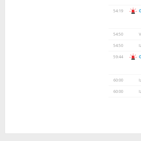
54:19
54:50
V
54:50
I
59:44
60:00
I
60:00
I