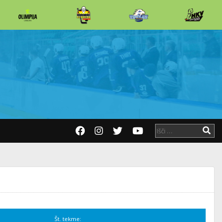
Št. tekme: