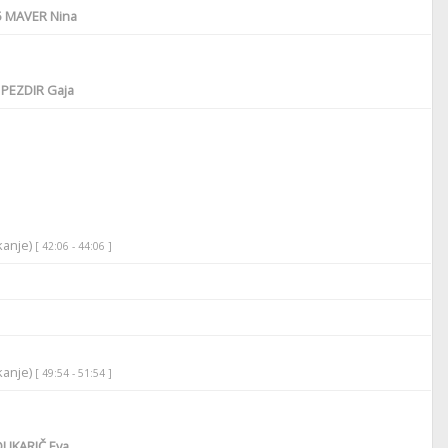
5
MAVER Nina
PEZDIR Gaja
ikanje)
[ 42:06 - 44:06 ]
ikanje)
[ 49:54 - 51:54 ]
UKARIČ Eva