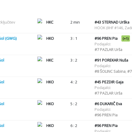
zključitev
HKC
2 min
#43
STERNAD Urška
HOOK (IIHF #146, Zadr
Gol (GWG)
HKO
3 : 1
#96
PREN Pia
(+1)
Podajalci:
#7
PAZLAR Urša
Gol
HKC
3 : 2
#91
POREKAR Nuša
Podajalci:
#8
ŠOLINC Sabina
,
#7
Gol
HKO
4 : 2
#45
PEZDIR Gaja
Podajalci:
#7
PAZLAR Urša
Gol
HKO
5 : 2
#6
DUKARIČ Eva
Podajalci:
#96
PREN Pia
Gol
HKO
6 : 2
#96
PREN Pia
Podajalci: