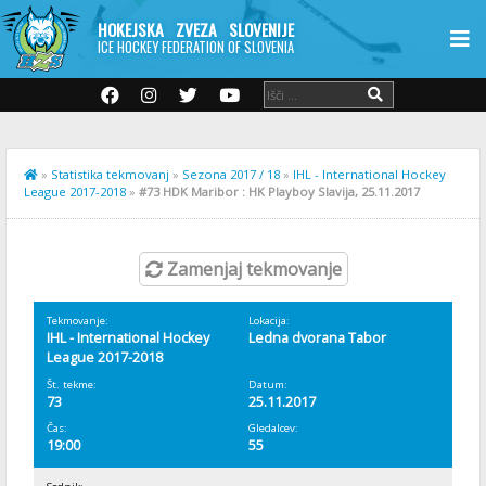
HOKEJSKA ZVEZA SLOVENIJE
ICE HOCKEY FEDERATION OF SLOVENIA
»
Statistika tekmovanj
»
Sezona 2017 / 18
»
IHL - International Hockey
League 2017-2018
»
#73 HDK Maribor : HK Playboy Slavija, 25.11.2017
Zamenjaj tekmovanje
Tekmovanje:
Lokacija:
IHL - International Hockey
Ledna dvorana Tabor
League 2017-2018
Št. tekme:
Datum:
73
25.11.2017
Čas:
Gledalcev:
19:00
55