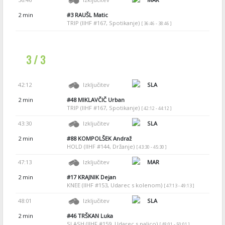
2 min
#3
RAUŠL Matic
TRIP (IIHF #167, Spotikanje)
[ 36:46 - 38:46 ]
3 / 3
42:12
Izključitev
SLA
2 min
#48
MIKLAVČIČ Urban
TRIP (IIHF #167, Spotikanje)
[ 42:12 - 44:12 ]
43:30
Izključitev
SLA
2 min
#88
KOMPOLŠEK Andraž
HOLD (IIHF #144, Držanje)
[ 43:30 - 45:30 ]
47:13
Izključitev
MAR
2 min
#17
KRAJNIK Dejan
KNEE (IIHF #153, Udarec s kolenom)
[ 47:13 - 49:13 ]
48:01
Izključitev
SLA
2 min
#46
TRŠKAN Luka
SLASH (IIHF #159, Udarec s palico)
[ 48:01 - 50:01 ]