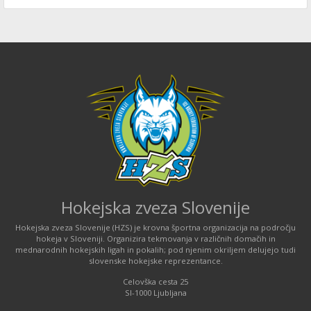
Hokejska zveza Slovenije
Hokejska zveza Slovenije (HZS) je krovna športna organizacija na področju
hokeja v Sloveniji. Organizira tekmovanja v različnih domačih in
mednarodnih hokejskih ligah in pokalih; pod njenim okriljem delujejo tudi
slovenske hokejske reprezentance.
Celovška cesta 25
SI-1000 Ljubljana