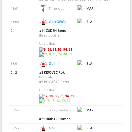
48:01
Time-out
MAR
51:00
Gol (GWG)
SLA
0 : 1
#11
ČUDEN Beno
(brez podaje)
Udeležba:
9, 66, 91, 93, 94, 31
11, 8, 10, 24, 48, 39
53:01
Gol
SLA
0 : 2
#8
KISOVEC Rok
Podajalci:
#7
POGAČAR Peter
Udeležba:
17, 18, 66, 93, 94, 31
8, 7, 15, 12, 77, 39
58:55
Izstop vratarja
MAR
#31
HRIBAR Domen
59:55
Gol
SLA