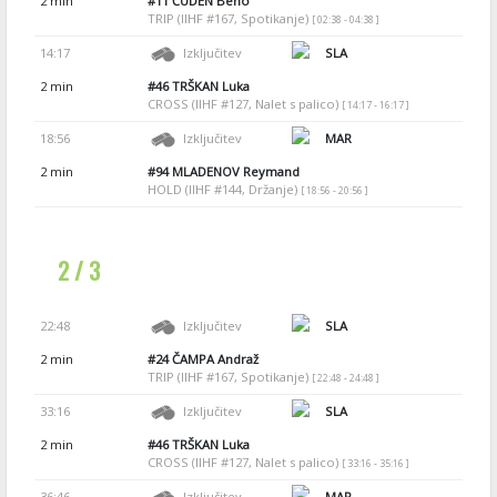
2 min
#11
ČUDEN Beno
TRIP (IIHF #167, Spotikanje)
[ 02:38 - 04:38 ]
14:17
Izključitev
SLA
2 min
#46
TRŠKAN Luka
CROSS (IIHF #127, Nalet s palico)
[ 14:17 - 16:17 ]
18:56
Izključitev
MAR
2 min
#94
MLADENOV Reymand
HOLD (IIHF #144, Držanje)
[ 18:56 - 20:56 ]
2 / 3
22:48
Izključitev
SLA
2 min
#24
ČAMPA Andraž
TRIP (IIHF #167, Spotikanje)
[ 22:48 - 24:48 ]
33:16
Izključitev
SLA
2 min
#46
TRŠKAN Luka
CROSS (IIHF #127, Nalet s palico)
[ 33:16 - 35:16 ]
36:46
Izključitev
MAR