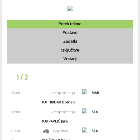
Potek tekme
Postave
Zadetki
Izključitve
Vratarji
1 / 3
00:00
Vstop vratarja
MAR
#31
HRIBAR Domen
00:00
Vstop vratarja
SLA
#39
PAVLIČ Jure
02:38
Izključitev
SLA