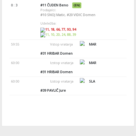
0 : 3
#11
ČUDEN Beno
(EN)
Podajalci:
#10
SNOJ Matic
,
#20
VIDIC Domen
Udeležba:
11, 18, 66, 77, 93, 94
11, 10, 20, 24, 88, 39
59:55
Vstop vratarja
MAR
#31
HRIBAR Domen
60:00
Izstop vratarja
MAR
#31
HRIBAR Domen
60:00
Izstop vratarja
SLA
#39
PAVLIČ Jure