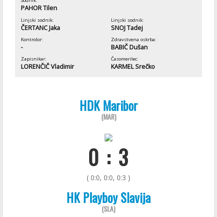
Sodnik:
PAHOR Tilen
Linjski sodnik:
Linjski sodnik:
ČERTANC Jaka
SNOJ Tadej
Kontrolor:
Zdravstvena oskrba:
-
BABIČ Dušan
Zapisnikar:
Časomerilec:
LORENČIČ Vladimir
KARMEL Srečko
HDK Maribor
(MAR)
0 : 3
( 0:0, 0:0, 0:3 )
HK Playboy Slavija
(SLA)