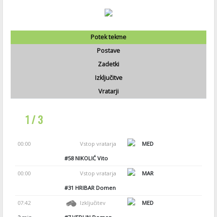
Potek tekme
Postave
Zadetki
Izključitve
Vratarji
1 / 3
00:00
Vstop vratarja
MED
#58
NIKOLIĆ Vito
00:00
Vstop vratarja
MAR
#31
HRIBAR Domen
07:42
Izključitev
MED