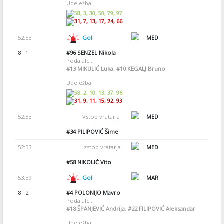
Udeležba:
58, 3, 30, 50, 79, 97
31, 7, 13, 17, 24, 66
52:53
Gol
MED
8 : 1
#96
SENZEL Nikola
Podajalci:
#13
MIKULIĆ Luka
,
#10
KEGALJ Bruno
Udeležba:
58, 2, 10, 13, 37, 96
31, 9, 11, 15, 92, 93
52:53
Vstop vratarja
MED
#34
PILIPOVIĆ Šime
52:53
Izstop vratarja
MED
#58
NIKOLIĆ Vito
53:39
Gol
MAR
8 : 2
#4
POLONIJO Mavro
Podajalci:
#18
ŠPANJEVIĆ Andrija
,
#22
FILIPOVIĆ Aleksandar
Udeležba: