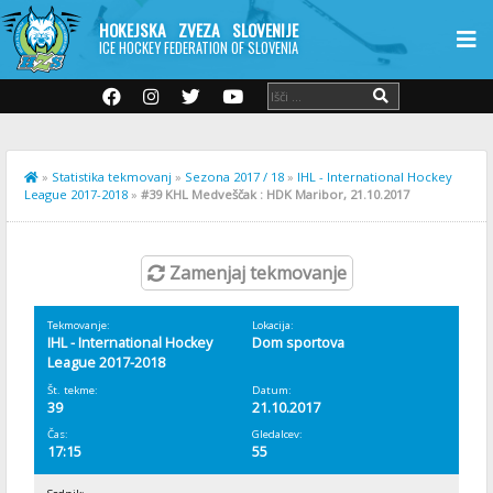
HOKEJSKA ZVEZA SLOVENIJE
ICE HOCKEY FEDERATION OF SLOVENIA
»
Statistika tekmovanj
»
Sezona 2017 / 18
»
IHL - International Hockey
League 2017-2018
»
#39 KHL Medveščak : HDK Maribor, 21.10.2017
Zamenjaj tekmovanje
Tekmovanje:
Lokacija:
IHL - International Hockey
Dom sportova
League 2017-2018
Št. tekme:
Datum:
39
21.10.2017
Čas:
Gledalcev:
17:15
55