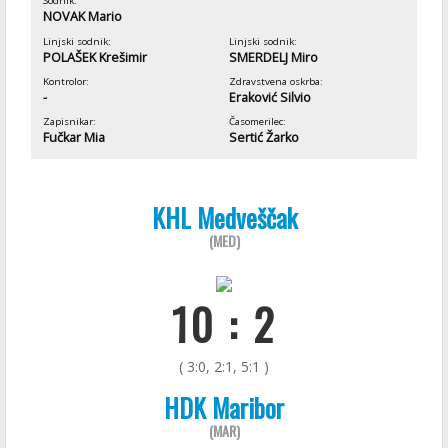
Sodnik:
NOVAK Mario
Linjski sodnik:
Linjski sodnik:
POLAŠEK Krešimir
SMERDELJ Miro
Kontrolor:
Zdravstvena oskrba:
-
Eraković Silvio
Zapisnikar:
Časomerilec:
Fučkar Mia
Sertić Žarko
KHL Medveščak
(MED)
10 : 2
( 3:0, 2:1, 5:1 )
HDK Maribor
(MAR)