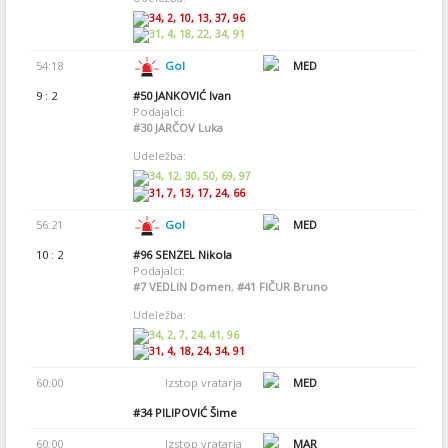
34, 2, 10, 13, 37, 96
31, 4, 18, 22, 34, 91
54:18
Gol
MED
9 : 2
#50
JANKOVIĆ Ivan
Podajalci:
#30
JARČOV Luka
Udeležba:
34, 12, 30, 50, 69, 97
31, 7, 13, 17, 24, 66
56:21
Gol
MED
10 : 2
#96
SENZEL Nikola
Podajalci:
#7
VEDLIN Domen
,
#41
FIČUR Bruno
Udeležba:
34, 2, 7, 24, 41, 96
31, 4, 18, 24, 34, 91
60:00
Izstop vratarja
MED
#34
PILIPOVIĆ Šime
60:00
Izstop vratarja
MAR