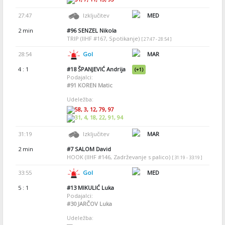
27:47
Izključitev
MED
2 min
#96
SENZEL Nikola
TRIP (IIHF #167, Spotikanje)
[ 27:47 - 28:54 ]
28:54
Gol
MAR
4 : 1
#18
ŠPANJEVIĆ Andrija
(+1)
Podajalci:
#91
KOREN Matic
Udeležba:
58, 3, 12, 79, 97
31, 4, 18, 22, 91, 94
31:19
Izključitev
MAR
2 min
#7
SALOM David
HOOK (IIHF #146, Zadrževanje s palico)
[ 31:19 - 33:19 ]
33:55
Gol
MED
5 : 1
#13
MIKULIĆ Luka
Podajalci:
#30
JARČOV Luka
Udeležba: