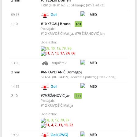
2 min
#7
VEDLIN Domen
TRIP (IIHF #167, Spotikanje)
[ 07:42 - 09:42 ]
09:13
Gol
MED
1 : 0
#10
KEGALJ Bruno
(-1)
Podajalci:
#12
KRIVOŠIĆ Matija
,
#79
ŽIŽANOVIĆ Jan
Udeležba:
58, 10, 12, 79, 96
31, 7, 13, 17, 24, 66
13:08
Izključitev
MED
2 min
#66
KAPETANIĆ Domagoj
SLASH (IIHF #159, Udarec s palico)
[ 13:08 - 15:08 ]
14:33
Gol
MED
2 : 0
#79
ŽIŽANOVIĆ Jan
(-1)
Podajalci:
#12
KRIVOŠIĆ Matija
Udeležba:
58, 3, 12, 79, 97
31, 4, 7, 13, 18, 22
19:58
Gol (GWG)
MED