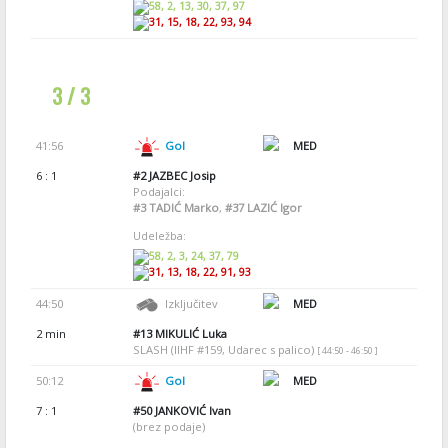
58, 2, 13, 30, 37, 97
31, 15, 18, 22, 93, 94
3 / 3
41:56
Gol
MED
6 : 1
#2
JAZBEC Josip
Podajalci:
#3
TADIĆ Marko
,
#37
LAZIĆ Igor
Udeležba:
58, 2, 3, 24, 37, 79
31, 13, 18, 22, 91, 93
44:50
Izključitev
MED
2 min
#13
MIKULIĆ Luka
SLASH (IIHF #159, Udarec s palico)
[ 44:50 - 46:50 ]
50:12
Gol
MED
7 : 1
#50
JANKOVIĆ Ivan
(brez podaje)