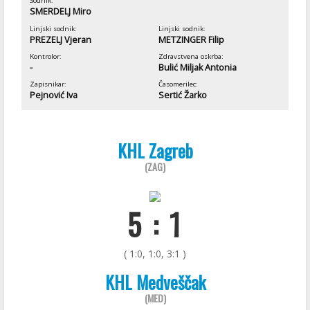
Sodnik:
SMERDELJ Miro
Linjski sodnik:
Linjski sodnik:
PREZELJ Vjeran
METZINGER Filip
Kontrolor:
Zdravstvena oskrba:
-
Bulić Miljak Antonia
Zapisnikar:
Časomerilec:
Pejnović Iva
Sertić Žarko
KHL Zagreb
(ZAG)
5 : 1
( 1:0, 1:0, 3:1 )
KHL Medveščak
(MED)