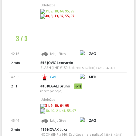
Udeležba:
31, 9, 10, 64, 95, 99
40, 3, 13, 37, 55, 97
3 / 3
42:16
Izključitev
ZAG
2 min
#16
JOVIĆ Leonardo
SLASH (IIHF #159, Udarec s palico)
[ 42:16 - 42:33 ]
42:33
Gol
MED
2 : 1
#10
KEGALJ Bruno
(+1)
(brez podaje)
Udeležba:
31, 9, 10, 64, 95
40, 10, 21, 41, 55, 97
45:44
Izključitev
ZAG
2 min
#19
NOVAK Luka
HOOK (IIHF #146, Zadrževanje s palico)
[ 45:44 - 47:44 ]