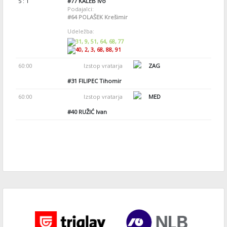
5 : 1
#77
KALEB Ivo
Podajalci:
#64
POLAŠEK Krešimir
Udeležba:
31, 9, 51, 64, 68, 77
40, 2, 3, 68, 88, 91
60:00
Izstop vratarja
ZAG
#31
FILIPEC Tihomir
60:00
Izstop vratarja
MED
#40
RUŽIĆ Ivan