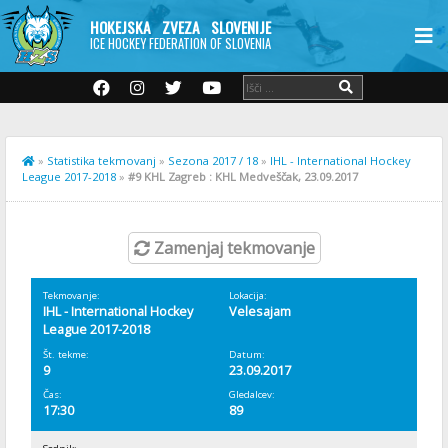
HOKEJSKA ZVEZA SLOVENIJE
ICE HOCKEY FEDERATION OF SLOVENIA
»
Statistika tekmovanj
»
Sezona 2017 / 18
»
IHL - International Hockey
League 2017-2018
»
#9 KHL Zagreb : KHL Medveščak, 23.09.2017
Zamenjaj tekmovanje
Tekmovanje:
Lokacija:
IHL - International Hockey
Velesajam
League 2017-2018
Št. tekme:
Datum:
9
23.09.2017
Čas:
Gledalcev:
17:30
89