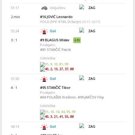
51:17
Izključitev
ZAG
2 min
#16
JOVIĆ Leonardo
HOLD (IIHF #144, Držanje)
[ 51:17 - 53:17 ]
52:24
Gol
ZAG
3 : 1
#9
BLAGUS Mislav
(-1)
Podajalci:
#81
STANČIĆ Patrik
Udeležba:
31, 9, 10, 81, 99
40, 2, 13, 27, 37, 88
57:20
Gol
ZAG
4 : 1
#95
STANČIĆ Tibor
Podajalci:
#64
POLAŠEK Krešimir
,
#99
JARČOV Filip
Udeležba:
31, 10, 16, 64, 95, 99
40, 3, 21, 41, 55, 88
58:13
Gol
ZAG