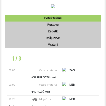
Potek tekme
Postave
Zadetki
Izključitve
Vratarji
1 / 3
00:00
Vstop vratarja
ZAG
#31
FILIPEC Tihomir
00:00
Vstop vratarja
MED
#40
RUŽIĆ Ivan
10:25
Izključitev
MED