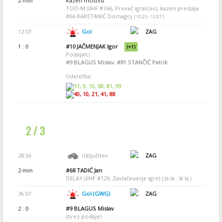
2 min
Kazen moštvu
TOO-M (IIHF #166, Preveč igralcev), kazen prestaja
#66 KAPETANIĆ Domagoj
[ 10:25 - 12:07 ]
12:07
Gol
ZAG
1 : 0
#10
JAČMENJAK Igor
(+1)
Podajalci:
#9
BLAGUS Mislav
,
#81
STANČIĆ Patrik
Udeležba:
31, 9, 10, 68, 81, 99
40, 10, 21, 41, 88
2 / 3
28:56
Izključitev
ZAG
2 min
#68
TADIĆ Jan
DELAY (IIHF #129, Zavlačevanje igre)
[ 28:56 - 30:56 ]
36:07
Gol (GWG)
ZAG
2 : 0
#9
BLAGUS Mislav
(brez podaje)