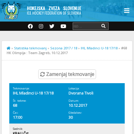
HOKEJSKA ZVEZA SLOVENIJE
ICE HOCKEY FEDERATION OF SLOVENIA
»
Statistika tekmovanj
»
Sezona 2017 / 18
»
IHL Mladinci U-18 17/18
»
#68
HK Olimpija : Team Zagreb, 10.12.2017
Zamenjaj tekmovanje
Tekmovanje:
Lokacija:
IHL Mladinci U-18 17/18
Dvorana Tivoli
Št. tekme:
Datum:
68
10.12.2017
Čas:
Gledalcev:
17:00
30
Sodnik:
KRALJ Črt