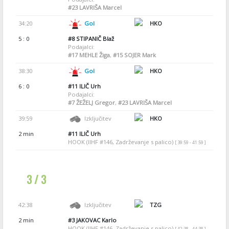
#23
LAVRIŠA Marcel
34:20
Gol
HKO
5 : 0
#8
STIPANIČ Blaž
Podajalci:
#17
MEHLE Žiga
,
#15
SOJER Mark
38:30
Gol
HKO
6 : 0
#11
ILIČ Urh
Podajalci:
#7
ŽEŽELJ Gregor
,
#23
LAVRIŠA Marcel
39:59
Izključitev
HKO
2 min
#11
ILIČ Urh
HOOK (IIHF #146, Zadrževanje s palico)
[ 39:59 - 41:59 ]
3 / 3
42:38
Izključitev
TZG
2 min
#3
JAKOVAC Karlo
HOOK (IIHF #146, Zadrževanje s palico)
[ 42:38 - 44:38 ]