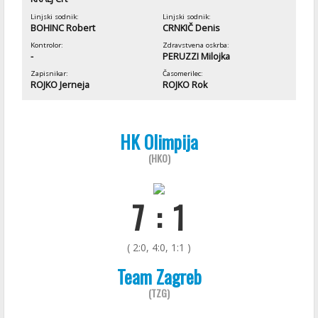
Linjski sodnik:
Linjski sodnik:
BOHINC Robert
CRNKIČ Denis
Kontrolor:
Zdravstvena oskrba:
-
PERUZZI Milojka
Zapisnikar:
Časomerilec:
ROJKO Jerneja
ROJKO Rok
HK Olimpija
(HKO)
7 : 1
( 2:0, 4:0, 1:1 )
Team Zagreb
(TZG)