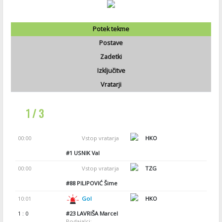
Potek tekme
Postave
Zadetki
Izključitve
Vratarji
1 / 3
00:00
Vstop vratarja
HKO
#1
USNIK Val
00:00
Vstop vratarja
TZG
#88
PILIPOVIĆ Šime
10:01
Gol
HKO
1 : 0
#23
LAVRIŠA Marcel
Podajalci: