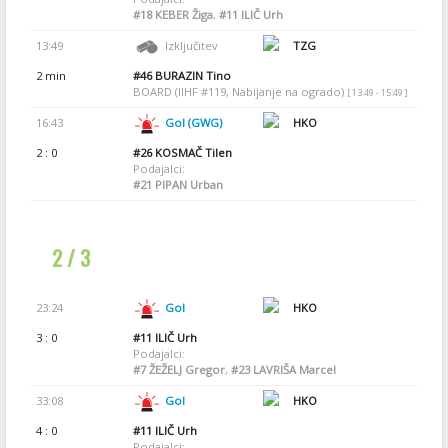
#18
KEBER Žiga
,
#11
ILIČ Urh
13:49
Izključitev
TZG
2 min
#46
BURAZIN Tino
BOARD (IIHF #119, Nabijanje na ogrado)
[ 13:49 - 15:49 ]
16:43
Gol (GWG)
HKO
2 : 0
#26
KOSMAČ Tilen
Podajalci:
#21
PIPAN Urban
2 / 3
23:24
Gol
HKO
3 : 0
#11
ILIČ Urh
Podajalci:
#7
ŽEŽELJ Gregor
,
#23
LAVRIŠA Marcel
33:08
Gol
HKO
4 : 0
#11
ILIČ Urh
Podajalci: