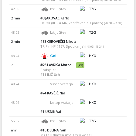
42:38
Izključitev
TZG
2 min
#3
JAKOVAC Karlo
HOOK (IIHF #146, Zadrževanje s palico)
[ 42:38 - 44:38 ]
48:03
Izključitev
TZG
2 min
#33
CEROVEČKI Nikola
TRIP (IIHF #167, Spotikanje)
[ 48:03 - 48:24 ]
48:24
Gol
HKO
7 : 0
#23
LAVRIŠA Marcel
(+1)
Podajalci:
#11
ILIČ Urh
48:24
Vstop vratarja
HKO
#74
KAVČIČ Nal
48:24
Izstop vratarja
HKO
#1
USNIK Val
55:52
Izključitev
TZG
min
#10
BELINA Ivan
MATCH (Kazen igre)
[ 55:52 - 60:00 ]