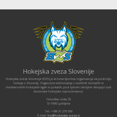
Hokejska zveza Slovenije
Hokejska zveza Slovenije (HZS) je krovna športna organizacija na področju
hokeja v Sloveniji. Organizira tekmovanja v različnih domačih in
mednarodnih hokejskih ligah in pokalih; pod njenim okriljem delujejo tudi
slovenske hokejske reprezentance.
Celovška cesta 25
SI-1000 Ljubljana
Tel: +386 51 270 500
E-mail:
hzs@hokejska-zveza.si