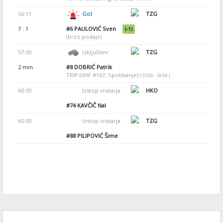
56:11
Gol
TZG
7 : 1
#6
PAULOVIĆ Sven
(-1)
(brez podaje)
57:00
Izključitev
TZG
2 min
#8
DOBRIĆ Patrik
TRIP (IIHF #167, Spotikanje)
[ 57:00 - 59:00 ]
60:00
Izstop vratarja
HKO
#74
KAVČIČ Nal
60:00
Izstop vratarja
TZG
#88
PILIPOVIĆ Šime