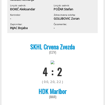
Linjski sodnik:
Linjski sodnik:
ĐOKIĆ Aleksandar
POŽAR Stefan
Kontrolor:
Zdravstvena oskrba:
-
GOLUBOVIC Zoran
Zapisnikar:
Časomerilec:
INJAC Bojaba
-
SKHL Crvena Zvezda
(CZV)
4 : 2
( 0:0, 2:0, 2:2 )
HDK Maribor
(MAR)