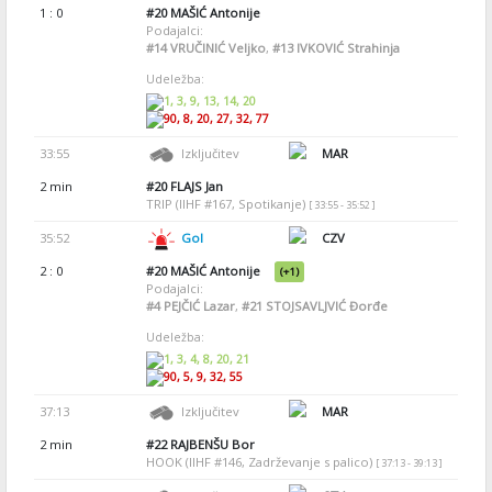
1 : 0
#20
MAŠIĆ Antonije
Podajalci:
#14
VRUČINIĆ Veljko
,
#13
IVKOVIĆ Strahinja
Udeležba:
1, 3, 9, 13, 14, 20
90, 8, 20, 27, 32, 77
33:55
Izključitev
MAR
2 min
#20
FLAJS Jan
TRIP (IIHF #167, Spotikanje)
[ 33:55 - 35:52 ]
35:52
Gol
CZV
2 : 0
#20
MAŠIĆ Antonije
(+1)
Podajalci:
#4
PEJČIĆ Lazar
,
#21
STOJSAVLJVIĆ Đorđe
Udeležba:
1, 3, 4, 8, 20, 21
90, 5, 9, 32, 55
37:13
Izključitev
MAR
2 min
#22
RAJBENŠU Bor
HOOK (IIHF #146, Zadrževanje s palico)
[ 37:13 - 39:13 ]