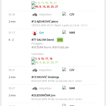
1, 9, 11, 15, 19, 21
90, 8, 16, 20, 25, 27
55:36
Izključitev
CZV
2 min
#12
AJDUKOVIĆ Jakov
CROSS (IIHF #127, Nalet s palico)
[ 55:36 - 57:17 ]
57:17
Gol
MAR
4 : 2
#77
SALOM David
(+1)
Podajalci:
#33
ŽURA Boris
,
#20
FLAJS Jan
Udeležba:
1, 4, 10, 17, 18
90, 9, 20, 27, 33, 77
59:27
Izključitev
CZV
2 min
#13
IVKOVIĆ Strahinja
ROUGH (IIHF #158, Grobost)
[ 59:27 - 60:00 ]
59:27
Izključitev
MAR
2 min
#23
JESENIČNIK Jon
ROUGH (IIHF #158, Grobost)
[ 59:27 - 60:00 ]