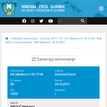
HOKEJSKA ZVEZA SLOVENIJE
ICE HOCKEY FEDERATION OF SLOVENIA
»
Statistika tekmovanj
»
Sezona 2017 / 18
»
IHL Mladinci U-18 17/18
»
#38
SKHL Crvena Zvezda : HDK Maribor, 29.10.2017
Zamenjaj tekmovanje
Tekmovanje:
Lokacija:
IHL Mladinci U-18 17/18
Dvorana Pionir
Št. tekme:
Datum:
38
29.10.2017
Čas:
Gledalcev:
16:50
/
Sodnik:
NIKOLIĆ Nemanja