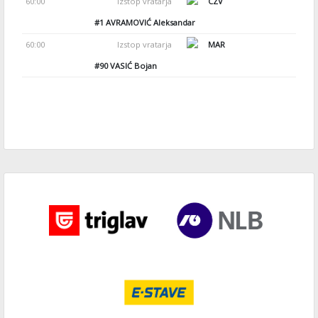
60:00
Izstop vratarja
CZV
#1
AVRAMOVIĆ Aleksandar
60:00
Izstop vratarja
MAR
#90
VASIĆ Bojan