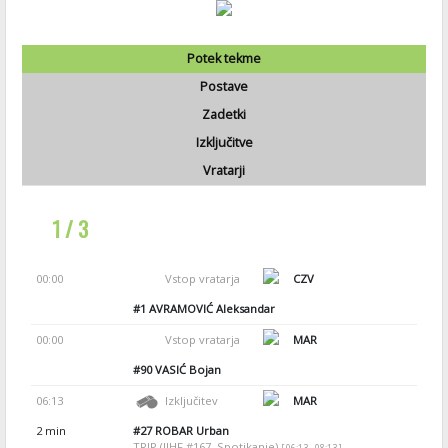
Potek tekme
Postave
Zadetki
Izključitve
Vratarji
1 / 3
00:00
Vstop vratarja
CZV
#1
AVRAMOVIĆ Aleksandar
00:00
Vstop vratarja
MAR
#90
VASIĆ Bojan
06:13
Izključitev
MAR
2 min
#27
ROBAR Urban
TRIP (IIHF #167, Spotikanje)
[ 06:13 - 08:13 ]