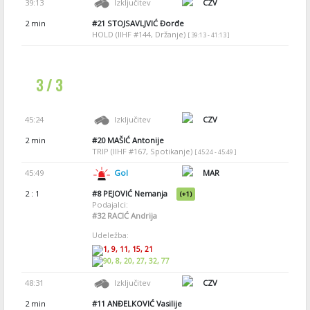
39:13
Izključitev
CZV
2 min
#21
STOJSAVLJVIĆ Đorđe
HOLD (IIHF #144, Držanje)
[ 39:13 - 41:13 ]
3 / 3
45:24
Izključitev
CZV
2 min
#20
MAŠIĆ Antonije
TRIP (IIHF #167, Spotikanje)
[ 45:24 - 45:49 ]
45:49
Gol
MAR
2 : 1
#8
PEJOVIĆ Nemanja
(+1)
Podajalci:
#32
RACIĆ Andrija
Udeležba:
1, 9, 11, 15, 21
90, 8, 20, 27, 32, 77
48:31
Izključitev
CZV
2 min
#11
ANĐELKOVIĆ Vasilije