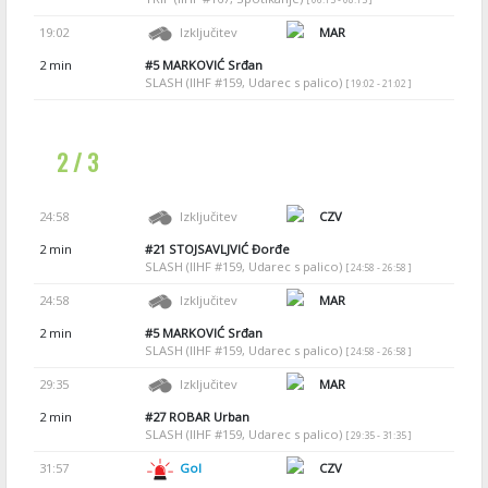
19:02
Izključitev
MAR
2 min
#5
MARKOVIĆ Srđan
SLASH (IIHF #159, Udarec s palico)
[ 19:02 - 21:02 ]
2 / 3
24:58
Izključitev
CZV
2 min
#21
STOJSAVLJVIĆ Đorđe
SLASH (IIHF #159, Udarec s palico)
[ 24:58 - 26:58 ]
24:58
Izključitev
MAR
2 min
#5
MARKOVIĆ Srđan
SLASH (IIHF #159, Udarec s palico)
[ 24:58 - 26:58 ]
29:35
Izključitev
MAR
2 min
#27
ROBAR Urban
SLASH (IIHF #159, Udarec s palico)
[ 29:35 - 31:35 ]
31:57
Gol
CZV