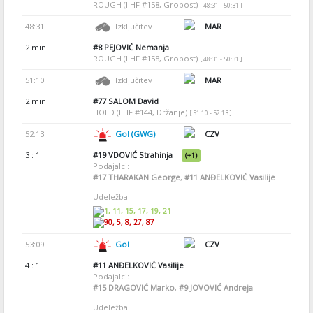
ROUGH (IIHF #158, Grobost)
[ 48:31 - 50:31 ]
48:31
Izključitev
MAR
2 min
#8
PEJOVIĆ Nemanja
ROUGH (IIHF #158, Grobost)
[ 48:31 - 50:31 ]
51:10
Izključitev
MAR
2 min
#77
SALOM David
HOLD (IIHF #144, Držanje)
[ 51:10 - 52:13 ]
52:13
Gol (GWG)
CZV
3 : 1
#19
VDOVIĆ Strahinja
(+1)
Podajalci:
#17
THARAKAN George
,
#11
ANĐELKOVIĆ Vasilije
Udeležba:
1, 11, 15, 17, 19, 21
90, 5, 8, 27, 87
53:09
Gol
CZV
4 : 1
#11
ANĐELKOVIĆ Vasilije
Podajalci:
#15
DRAGOVIĆ Marko
,
#9
JOVOVIĆ Andreja
Udeležba: