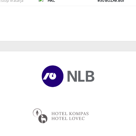
zstop vratarja
HKC
#30
BUZAK Bor