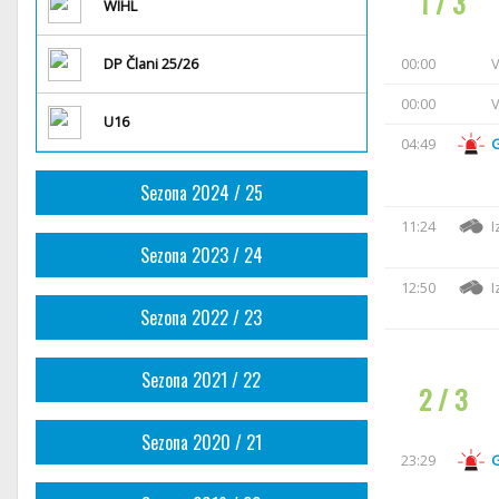
1 / 3
WIHL
DP Člani 25/26
00:00
V
00:00
V
U16
04:49
Sezona 2024 / 25
11:24
I
Sezona 2023 / 24
12:50
I
Sezona 2022 / 23
Sezona 2021 / 22
2 / 3
Sezona 2020 / 21
23:29