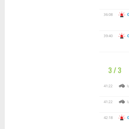
36:08
39:40
3 / 3
41:22
I
41:22
I
42:18