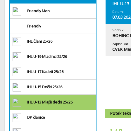
IHL U-13 
Friendly Men
Datum:
07.03.202
Friendly
Sodnik:
BOHINC 
IHL Člani 25/26
Zapisnikar:
CVEK Ma
IHL U-19 Mladinci 25/26
IHL U-17 Kadeti 25/26
IHL U-15 Dečki 25/26
IHL U-13 Mlajši dečki 25/26
Potek tek
DP članice