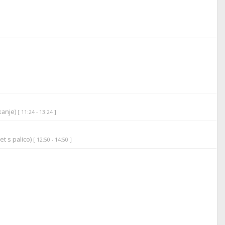
ikanje)
[ 11:24 - 13:24 ]
et s palico)
[ 12:50 - 14:50 ]