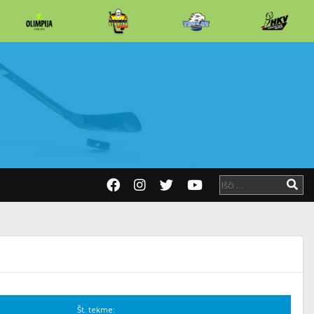
Št. tekme: