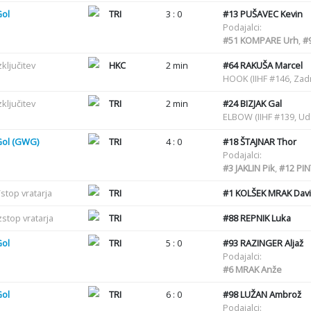
Gol
TRI
3 : 0
#13
PUŠAVEC Kevin
Podajalci:
#51
KOMPARE Urh
,
#
zključitev
HKC
2 min
#64
RAKUŠA Marcel
HOOK (IIHF #146, Zadr
zključitev
TRI
2 min
#24
BIZJAK Gal
ELBOW (IIHF #139, U
Gol (GWG)
TRI
4 : 0
#18
ŠTAJNAR Thor
Podajalci:
#3
JAKLIN Pik
,
#12
PIN
stop vratarja
TRI
#1
KOLŠEK MRAK Dav
zstop vratarja
TRI
#88
REPNIK Luka
Gol
TRI
5 : 0
#93
RAZINGER Aljaž
Podajalci:
#6
MRAK Anže
Gol
TRI
6 : 0
#98
LUŽAN Ambrož
Podajalci: