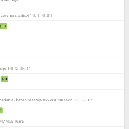
ževanje s palico)
[ 45:15 - 45:25 ]
(+1)
anje)
[ 48:42 - 50:42 ]
(-1)
apadanje), kazen prestaja #55 VODNIK Leon
[ 51:05 - 51:20 ]
)
#47
MUBI Klara