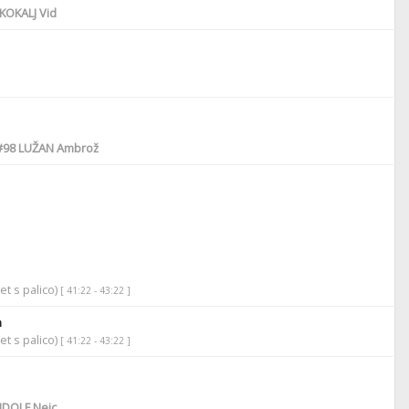
KOKALJ Vid
#98
LUŽAN Ambrož
et s palico)
[ 41:22 - 43:22 ]
n
et s palico)
[ 41:22 - 43:22 ]
DOLF Nejc