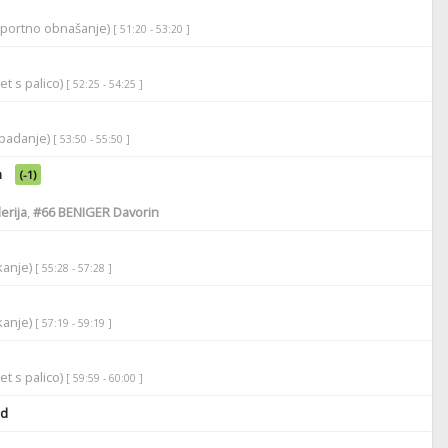
športno obnašanje)
[ 51:20 - 53:20 ]
et s palico)
[ 52:25 - 54:25 ]
apadanje)
[ 53:50 - 55:50 ]
n
(-1)
erija
,
#66
BENIGER Davorin
ikanje)
[ 55:28 - 57:28 ]
ikanje)
[ 57:19 - 59:19 ]
et s palico)
[ 59:59 - 60:00 ]
id