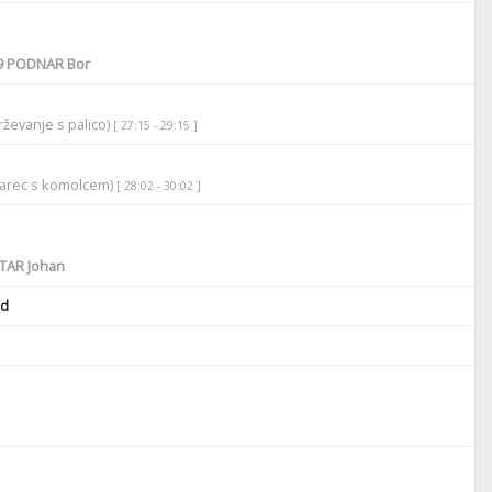
9
PODNAR Bor
ževanje s palico)
[ 27:15 - 29:15 ]
darec s komolcem)
[ 28:02 - 30:02 ]
TAR Johan
id