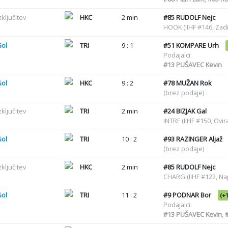
zključitev
HKC
2 min
#85
RUDOLF Nejc
HOOK (IIHF #146, Zadr
Gol
TRI
9 : 1
#51
KOMPARE Urh
Podajalci:
#13
PUŠAVEC Kevin
Gol
HKC
9 : 2
#78
MUŽAN Rok
(brez podaje)
zključitev
TRI
2 min
#24
BIZJAK Gal
INTRF (IIHF #150, Ovir
Gol
TRI
10 : 2
#93
RAZINGER Aljaž
(brez podaje)
zključitev
HKC
2 min
#85
RUDOLF Nejc
CHARG (IIHF #122, N
Gol
TRI
11 : 2
#9
PODNAR Bor
(+1
Podajalci:
#13
PUŠAVEC Kevin
,