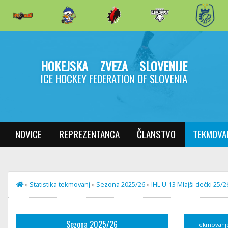
HOKEJSKA ZVEZA SLOVENIJE
ICE HOCKEY FEDERATION OF SLOVENIA
NOVICE
REPREZENTANCA
ČLANSTVO
TEKMOVA
»
Statistika tekmovanj
»
Sezona 2025/26
»
IHL U-13 Mlajši dečki 25/2
Sezona 2025/26
Tekmovanj