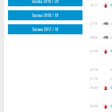
Sezona 2019 / 20
25:11
Sezona 2018 / 19
27:15
I
Sezona 2017 / 18
28:02
I
31:16
31:16
V
31:16
I
33:30
35:59