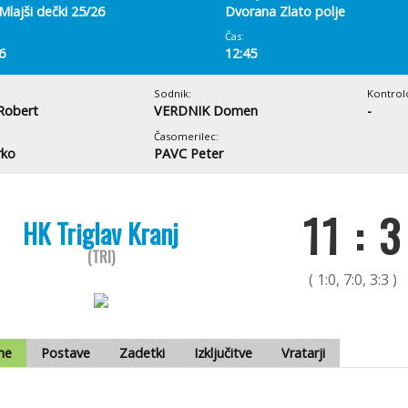
Mlajši dečki 25/26
Dvorana Zlato polje
Čas:
6
12:45
Sodnik:
Kontrol
Robert
VERDNIK Domen
-
Časomerilec:
rko
PAVC Peter
11 : 3
HK Triglav Kranj
(TRI)
( 1:0, 7:0, 3:3 )
me
Postave
Zadetki
Izključitve
Vratarji