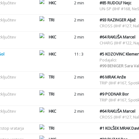
zključitev
HKC
2 min
#85
RUDOLF Nejc
UN-SP (IIHF #168, Ne
zključitev
TRI
2 min
#93
RAZINGER Aljaž
CROSS (IIHF #127, Nal
zključitev
HKC
2 min
#64
RAKUŠA Marcel
CHARG (IIHF #122, N
Gol
HKC
11 : 3
#5
KOZOVINC Kleme
Podajalci:
#99
BENIGER Sara Val
zključitev
TRI
2 min
#6
MRAK Anže
TRIP (IIHF #167, Spot
zključitev
TRI
2 min
#9
PODNAR Bor
TRIP (IIHF #167, Spot
zključitev
HKC
2 min
#64
RAKUŠA Marcel
CROSS (IIHF #127, Nal
zstop vratarja
TRI
#1
KOLŠEK MRAK Dav