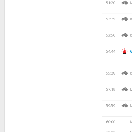
51:20
I
52:25
I
53:50
I
54:44
55:28
I
57:19
I
59:59
I
60:00
I