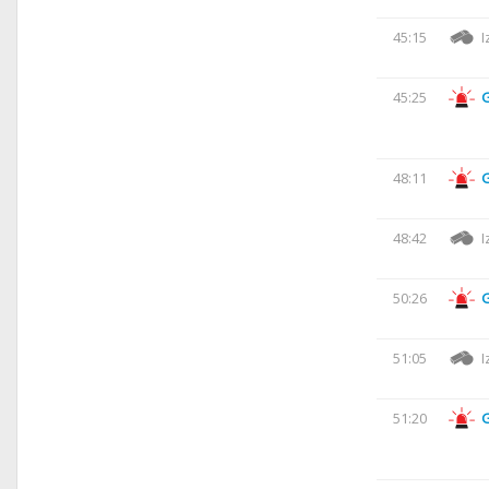
45:15
I
45:25
48:11
48:42
I
50:26
51:05
I
51:20