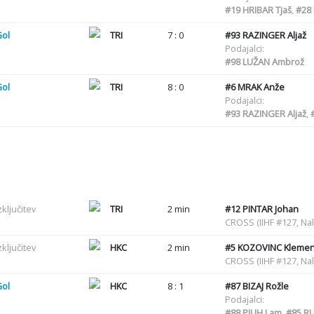
#19
HRIBAR Tjaš
,
#28
Gol
TRI
7 : 0
#93
RAZINGER Aljaž
Podajalci:
#98
LUŽAN Ambrož
Gol
TRI
8 : 0
#6
MRAK Anže
Podajalci:
#93
RAZINGER Aljaž
,
zključitev
TRI
2 min
#12
PINTAR Johan
CROSS (IIHF #127, Nal
zključitev
HKC
2 min
#5
KOZOVINC Kleme
CROSS (IIHF #127, Nal
Gol
HKC
8 : 1
#87
BIZAJ Rožle
Podajalci:
#88
PILIH Lam
,
#85
RU