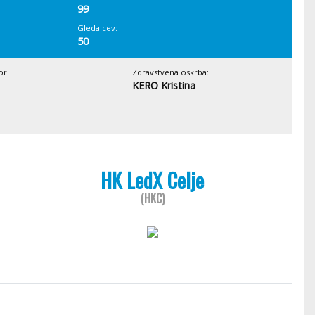
99
Gledalcev:
50
or:
Zdravstvena oskrba:
KERO Kristina
HK LedX Celje
(HKC)