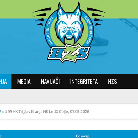
NJA
MEDIA
NAVIJAČI
INTEGRITETA
HZS
6
»
#99 HK Triglav Kranj : HK LedX Celje, 07.03.2026
e:
Lokacija: