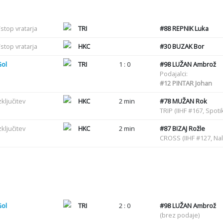
stop vratarja
TRI
#88
REPNIK Luka
stop vratarja
HKC
#30
BUZAK Bor
Gol
TRI
1 : 0
#98
LUŽAN Ambrož
Podajalci:
#12
PINTAR Johan
zključitev
HKC
2 min
#78
MUŽAN Rok
TRIP (IIHF #167, Spot
zključitev
HKC
2 min
#87
BIZAJ Rožle
CROSS (IIHF #127, Nal
Gol
TRI
2 : 0
#98
LUŽAN Ambrož
(brez podaje)