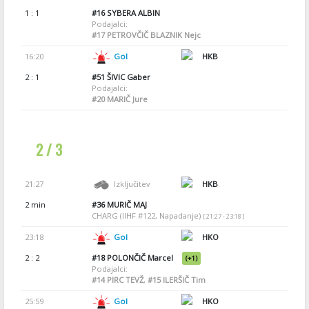
1 : 1
#16
SYBERA ALBIN
Podajalci:
#17
PETROVČIČ BLAZNIK Nejc
16:20
Gol
HKB
2 : 1
#51
ŠIVIC Gaber
Podajalci:
#20
MARIČ Jure
2 / 3
21:27
Izključitev
HKB
2 min
#36
MURIČ MAJ
CHARG (IIHF #122, Napadanje)
[ 21:27 - 23:18 ]
23:18
Gol
HKO
2 : 2
#18
POLONČIČ Marcel
(+1)
Podajalci:
#14
PIRC TEVŽ
,
#15
ILERŠIČ Tim
25:59
Gol
HKO