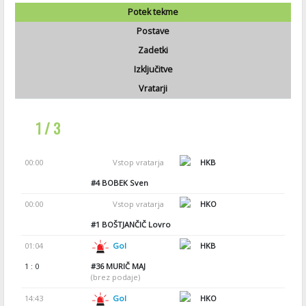
Potek tekme
Postave
Zadetki
Izključitve
Vratarji
1 / 3
00:00
Vstop vratarja
HKB
#4
BOBEK Sven
00:00
Vstop vratarja
HKO
#1
BOŠTJANČIČ Lovro
01:04
Gol
HKB
1 : 0
#36
MURIČ MAJ
(brez podaje)
14:43
Gol
HKO