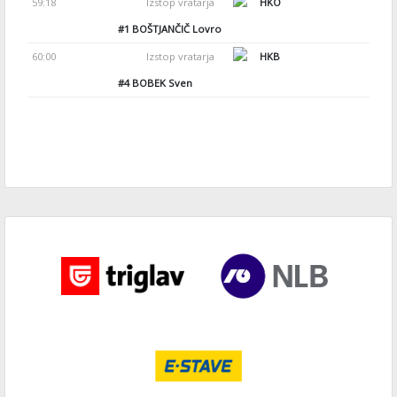
59:18
Izstop vratarja
HKO
#1
BOŠTJANČIČ Lovro
60:00
Izstop vratarja
HKB
#4
BOBEK Sven