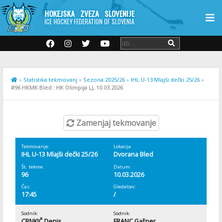
HOKEJSKA ZVEZA SLOVENIJE
ICE HOCKEY FEDERATION OF SLOVENIA
»
Statistika tekmovanj
»
Sezona 2025/26
»
IHL U-13 Mlajši dečki 25/26
»
#96 HKMK Bled : HK Olimpija LJ, 10.03.2026
Zamenjaj tekmovanje
Tekmovanje:
Lokacija:
IHL U-13 Mlajši dečki 25/26
Dvorana Bled
Št. tekme:
Datum:
96
10.03.2026
Čas:
Gledalcev:
17:45
/
Sodnik:
Sodnik:
CRNKIČ Denis
FRANC Gašper