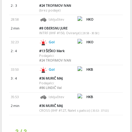
2 : 3
#24
TROFIMOV IVAN
(brez podaje)
28:58
Izključitev
HKO
2 min
#8
OBERSNU JURE
INTRF (IIHF #150, Oviranje)
[ 28:58 - 30:58 ]
32:23
Gol
HKO
2 : 4
#13
ŠEŠKO Mark
Podajalci:
#24
TROFIMOV IVAN
33:50
Gol
HKB
3 : 4
#36
MURIČ MAJ
Podajalci:
#86
LINDIČ Val
35:53
Izključitev
HKB
2 min
#36
MURIČ MAJ
CROSS (IIHF #127, Nalet s palico)
[ 35:53 - 37:53 ]
3 / 3