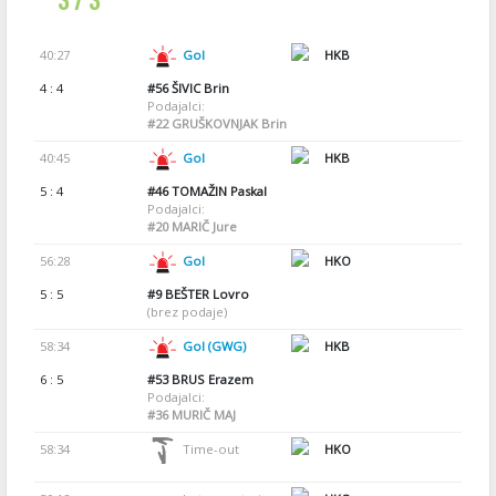
40:27
Gol
HKB
4 : 4
#56
ŠIVIC Brin
Podajalci:
#22
GRUŠKOVNJAK Brin
40:45
Gol
HKB
5 : 4
#46
TOMAŽIN Paskal
Podajalci:
#20
MARIČ Jure
56:28
Gol
HKO
5 : 5
#9
BEŠTER Lovro
(brez podaje)
58:34
Gol (GWG)
HKB
6 : 5
#53
BRUS Erazem
Podajalci:
#36
MURIČ MAJ
58:34
Time-out
HKO