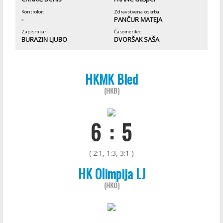
Kontrolor:
Zdravstvena oskrba:
-
PANČUR MATEJA
Zapisnikar:
Časomerilec:
BURAZIN LJUBO
DVORŠAK SAŠA
HKMK Bled
(HKB)
6 : 5
( 2:1, 1:3, 3:1 )
HK Olimpija LJ
(HKO)