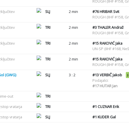
ROUGH (IIHF #158, G
zključitev
SLJ
2 min
#76
HRIBAR Svit
ROUGH (IIHF #158, G
zključitev
TRI
2 min
#3
THALER Andraž
ROUGH (IIHF #158, G
zključitev
TRI
2 min
#15
RAKOVIĆ Jaka
UN-SP (IIHF #168, Ne
zključitev
TRI
2 min
#15
RAKOVIĆ Jaka
ROUGH (IIHF #158, G
Gol (GWG)
SLJ
3 : 2
#13
VERBIČ Jakob
(
Podajalci:
#17
HUTAR Jan
ime-out
TRI
zstop vratarja
TRI
#1
CUZNAR Erik
zstop vratarja
SLJ
#1
KUDER Gal