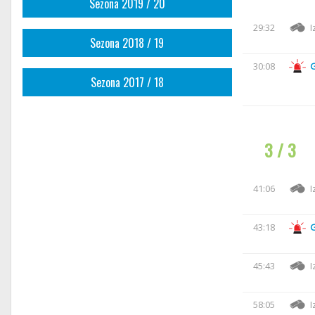
Sezona 2019 / 20
29:32
I
Sezona 2018 / 19
30:08
Sezona 2017 / 18
3 / 3
41:06
I
43:18
45:43
I
58:05
I