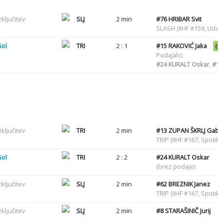
zključitev
SLJ
2 min
#76
HRIBAR Svit
SLASH (IIHF #159, Uda
Gol
TRI
2 : 1
#15
RAKOVIĆ Jaka
(
Podajalci:
#24
KURALT Oskar
,
#
zključitev
TRI
2 min
#13
ZUPAN ŠKRLJ Ga
TRIP (IIHF #167, Spot
Gol
TRI
2 : 2
#24
KURALT Oskar
(brez podaje)
zključitev
SLJ
2 min
#62
BREZNIK Janez
TRIP (IIHF #167, Spot
zključitev
SLJ
2 min
#8
STARAŠINIČ Jurij