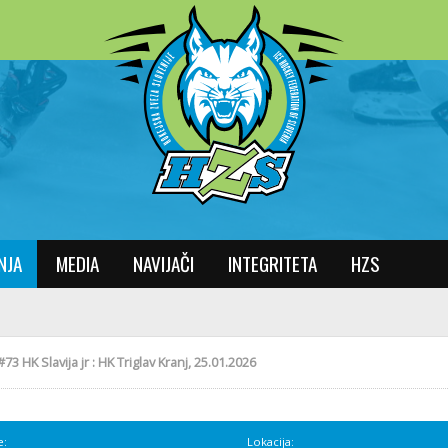
NJA
MEDIA
NAVIJAČI
INTEGRITETA
HZS
#73 HK Slavija jr : HK Triglav Kranj, 25.01.2026
e:
Lokacija: