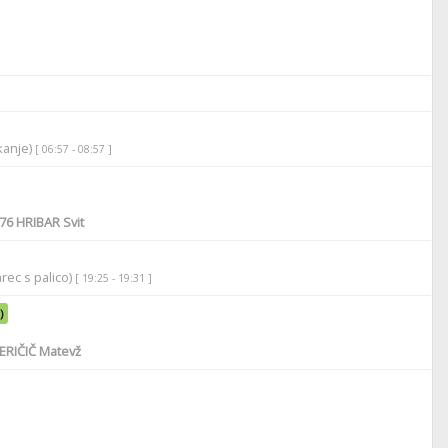
ikanje)
[ 06:57 - 08:57 ]
76
HRIBAR Svit
rec s palico)
[ 19:25 - 19:31 ]
)
ERIČIČ Matevž