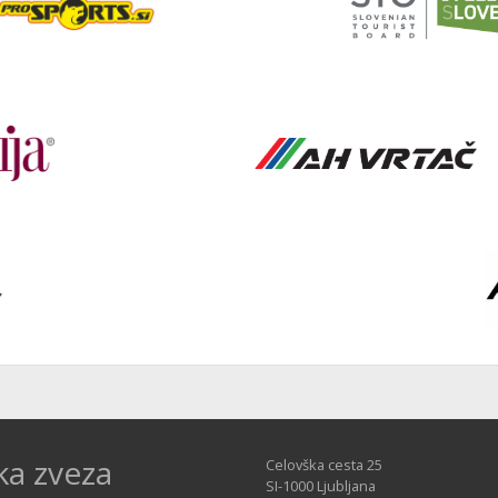
ka zveza
Celovška cesta 25
SI-1000 Ljubljana