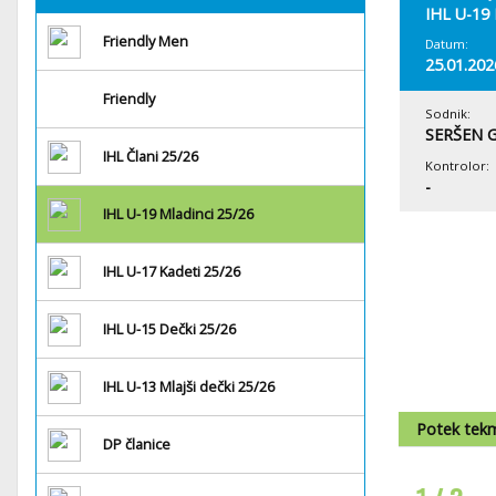
IHL U-19 
Friendly Men
Datum:
25.01.202
Friendly
Sodnik:
SERŠEN G
IHL Člani 25/26
Kontrolor:
-
IHL U-19 Mladinci 25/26
IHL U-17 Kadeti 25/26
IHL U-15 Dečki 25/26
IHL U-13 Mlajši dečki 25/26
Potek tek
DP članice