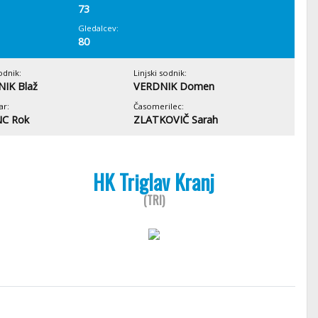
73
Gledalcev:
80
odnik:
Linjski sodnik:
IK Blaž
VERDNIK Domen
ar:
Časomerilec:
C Rok
ZLATKOVIČ Sarah
HK Triglav Kranj
(TRI)