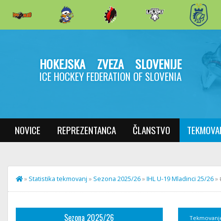
HOKEJSKA ZVEZA SLOVENIJE
ICE HOCKEY FEDERATION OF SLOVENIA
NOVICE
REPREZENTANCA
ČLANSTVO
TEKMOVA
»
Statistika tekmovanj
»
Sezona 2025/26
»
IHL U-19 Mladinci 25/26
»
Sezona 2025/26
Tekmovanj