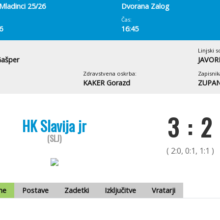
Mladinci 25/26
Dvorana Zalog
Čas:
6
16:45
Linjski s
ašper
JAVORN
Zdravstvena oskrba:
Zapisnik
KAKER Gorazd
ZUPAN
3 : 2
HK Slavija jr
(SLJ)
( 2:0, 0:1, 1:1 )
me
Postave
Zadetki
Izključitve
Vratarji