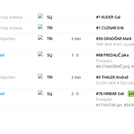
stop vratarja
SLJ
#1
KUDER Gal
stop vratarja
TRI
#1
CUZNAR Erik
zključitev
TRI
2 min
#36
GRADIŠAR Mark
TRIP (IIHF #167, Spot
Gol
SLJ
1 : 0
#68
PREDALIČ Jaka
Podajalci:
#8
STARAŠINIČ Jurij
,
#
zključitev
TRI
2 min
#3
THALER Andraž
SLASH (IIHF #159, Uda
Gol
SLJ
2 : 0
#76
HRIBAR Svit
(+1
Podajalci:
#17
HUTAR Jan
,
#34
B