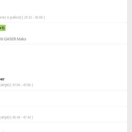
rec s palico)
[ 29:32 - 30:08 ]
+1)
16
GASER Maks
ber
ikanje)
[ 41:06 - 43:06 ]
ikanje)
[ 45:43 - 47:43 ]