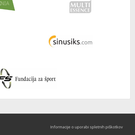
Informacije o uporabi spletnih piškotkov