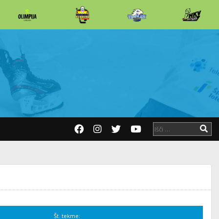
Št. tekme: