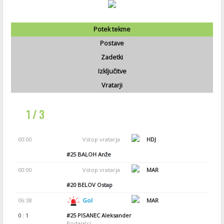
Potek tekme
Postave
Zadetki
Izključitve
Vratarji
1 / 3
00:00
Vstop vratarja
HDJ
#25
BALOH Anže
00:00
Vstop vratarja
MAR
#20
BELOV Ostap
06:38
Gol
MAR
0 : 1
#25
PISANEC Aleksander
Podajalci: