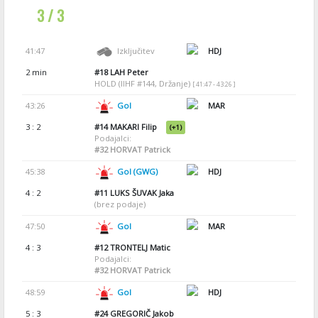
3 / 3
41:47
Izključitev
HDJ
2 min
#18
LAH Peter
HOLD (IIHF #144, Držanje)
[ 41:47 - 43:26 ]
43:26
Gol
MAR
3 : 2
#14
MAKARI Filip
(+1)
Podajalci:
#32
HORVAT Patrick
45:38
Gol (GWG)
HDJ
4 : 2
#11
LUKS ŠUVAK Jaka
(brez podaje)
47:50
Gol
MAR
4 : 3
#12
TRONTELJ Matic
Podajalci:
#32
HORVAT Patrick
48:59
Gol
HDJ
5 : 3
#24
GREGORIČ Jakob