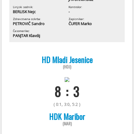
Linjski sodnik:
Kontrolor:
BERLISK Nejc
-
Zdravstvena oskrba:
Zapisnikar:
PETROVIČ Sandro
ČUFER Marko
Časomerilec:
PANJTAR Klavdij
HD Mladi Jesenice
(HDJ)
8 : 3
( 0:1, 3:0, 5:2 )
HDK Maribor
(MAR)