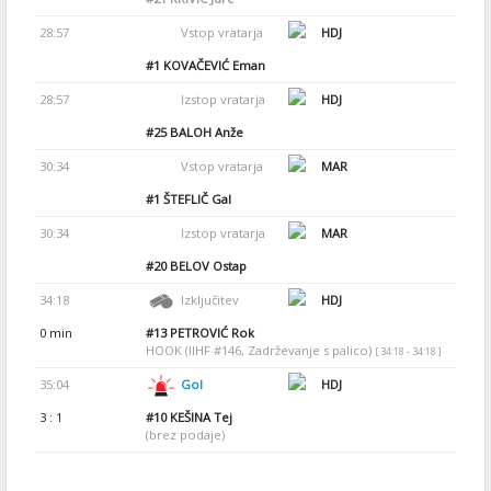
28:57
Vstop vratarja
HDJ
#1
KOVAČEVIĆ Eman
28:57
Izstop vratarja
HDJ
#25
BALOH Anže
30:34
Vstop vratarja
MAR
#1
ŠTEFLIČ Gal
30:34
Izstop vratarja
MAR
#20
BELOV Ostap
34:18
Izključitev
HDJ
0 min
#13
PETROVIĆ Rok
HOOK (IIHF #146, Zadrževanje s palico)
[ 34:18 - 34:18 ]
35:04
Gol
HDJ
3 : 1
#10
KEŠINA Tej
(brez podaje)