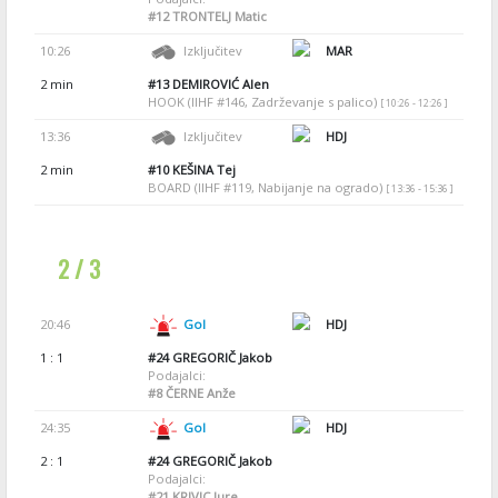
#12
TRONTELJ Matic
10:26
Izključitev
MAR
2 min
#13
DEMIROVIĆ Alen
HOOK (IIHF #146, Zadrževanje s palico)
[ 10:26 - 12:26 ]
13:36
Izključitev
HDJ
2 min
#10
KEŠINA Tej
BOARD (IIHF #119, Nabijanje na ogrado)
[ 13:36 - 15:36 ]
2 / 3
20:46
Gol
HDJ
1 : 1
#24
GREGORIČ Jakob
Podajalci:
#8
ČERNE Anže
24:35
Gol
HDJ
2 : 1
#24
GREGORIČ Jakob
Podajalci:
#21
KRIVIC Jure