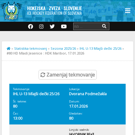
HOKEJSKA ZVEZA SLOVENIJE
ICE HOCKEY FEDERATION OF SLOVENIA
»
Statistika tekmovanj
»
Sezona 2025/26
»
IHL U-13 Mlajši dečki 25/26
»
#80 HD Mladi Jesenice : HDK Maribor, 17.01.2026
Zamenjaj tekmovanje
Tekmovanje:
Lokacija:
IHL U-13 Mlajši dečki 25/26
Dvorana Podmežakla
Št. tekme:
Datum:
80
17.01.2026
Čas:
Gledalcev:
13:00
80
Linjski sodnik:
JAVORNIK Blaž