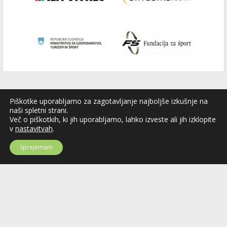
Piškotke uporabljamo za zagotavljanje najboljše izkušnje na
naši spletni strani.
Več o piškotkih, ki jih uporabljamo, lahko izveste ali jih izklopite
v
nastavitvah
.
Sprejemam
Hokejska zveza Slovenije