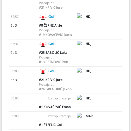
Podajalci:
#21
KRIVIC Jure
52:57
Gol
HDJ
6 : 3
#8
ČERNE Anže
Podajalci:
#19
KOVAČEVIĆ Daris
53:31
Gol
HDJ
7 : 3
#23
SABOLIĆ Luka
Podajalci:
#13
PETROVIĆ Rok
58:05
Gol
HDJ
8 : 3
#21
KRIVIC Jure
Podajalci:
#24
GREGORIČ Jakob
60:00
Izstop vratarja
HDJ
#1
KOVAČEVIĆ Eman
60:00
Izstop vratarja
MAR
#1
ŠTEFLIČ Gal