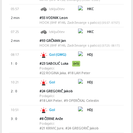
05:57
Izključitev
HKC
2 min
#55
VODNIK Leon
HOOK (IIHF #146, Zadrževanje s palico)
[ 05:57 - 07:57 ]
07:25
Izključitev
HKC
2 min
#93
GRČMAN Jan
HOOK (IIHF #146, Zadrževanje s palico)
[ 07:25 - 08:17 ]
08:17
Gol (GWG)
HDJ
1 : 0
#23
SABOLIĆ Luka
(+1)
Podajalci:
#22
ROGINA Jaka
,
#18
LAH Peter
10:21
Gol
HDJ
2 : 0
#24
GREGORIČ Jakob
Podajalci:
#18
LAH Peter
,
#9
OPERČKAL Celestin
10:51
Gol
HDJ
3 : 0
#8
ČERNE Anže
Podajalci:
#21
KRIVIC Jure
,
#24
GREGORIČ Jakob