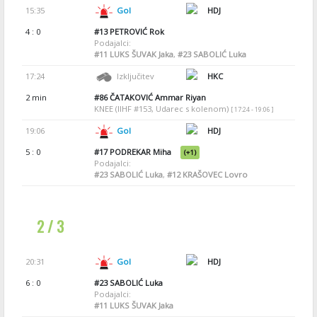
15:35
Gol
HDJ
4 : 0
#13
PETROVIĆ Rok
Podajalci:
#11
LUKS ŠUVAK Jaka
,
#23
SABOLIĆ Luka
17:24
Izključitev
HKC
2 min
#86
ČATAKOVIĆ Ammar Riyan
KNEE (IIHF #153, Udarec s kolenom)
[ 17:24 - 19:06 ]
19:06
Gol
HDJ
5 : 0
#17
PODREKAR Miha
(+1)
Podajalci:
#23
SABOLIĆ Luka
,
#12
KRAŠOVEC Lovro
2 / 3
20:31
Gol
HDJ
6 : 0
#23
SABOLIĆ Luka
Podajalci:
#11
LUKS ŠUVAK Jaka