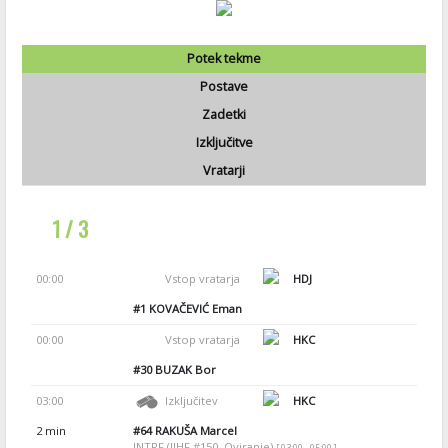
Potek tekme
Postave
Zadetki
Izključitve
Vratarji
1 / 3
00:00
Vstop vratarja
HDJ
#1
KOVAČEVIĆ Eman
00:00
Vstop vratarja
HKC
#30
BUZAK Bor
03:00
Izključitev
HKC
2 min
#64
RAKUŠA Marcel
INTRF (IIHF #150, Oviranje)
[ 03:00 - 05:00 ]