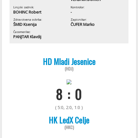
Linjski sodnik:
Kontrolor:
BOHINC Robert
-
Zdravstvena oskrba:
Zapisnikar:
ŠMID Ksenija
ČUFER Marko
Časomerilec:
PANJTAR Klavdij
HD Mladi Jesenice
(HDJ)
8 : 0
( 5:0, 2:0, 1:0 )
HK LedX Celje
(HKC)