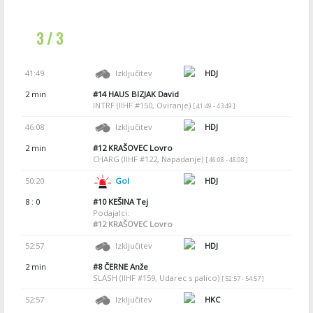
3 / 3
41:49
Izključitev
HDJ
2 min
#14
HAUS BIZJAK David
INTRF (IIHF #150, Oviranje)
[ 41:49 - 43:49 ]
46:08
Izključitev
HDJ
2 min
#12
KRAŠOVEC Lovro
CHARG (IIHF #122, Napadanje)
[ 46:08 - 48:08 ]
50:20
Gol
HDJ
8 : 0
#10
KEŠINA Tej
Podajalci:
#12
KRAŠOVEC Lovro
52:57
Izključitev
HDJ
2 min
#8
ČERNE Anže
SLASH (IIHF #159, Udarec s palico)
[ 52:57 - 54:57 ]
52:57
Izključitev
HKC