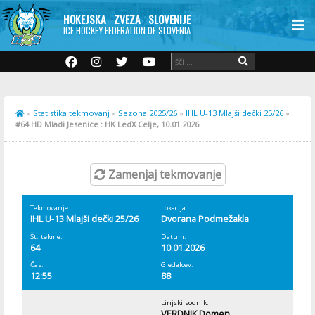
HOKEJSKA ZVEZA SLOVENIJE
ICE HOCKEY FEDERATION OF SLOVENIA
»
Statistika tekmovanj
»
Sezona 2025/26
»
IHL U-13 Mlajši dečki 25/26
»
#64 HD Mladi Jesenice : HK LedX Celje, 10.01.2026
Zamenjaj tekmovanje
Tekmovanje:
Lokacija:
IHL U-13 Mlajši dečki 25/26
Dvorana Podmežakla
Št. tekme:
Datum:
64
10.01.2026
Čas:
Gledalcev:
12:55
88
Linjski sodnik:
VERDNIK Domen