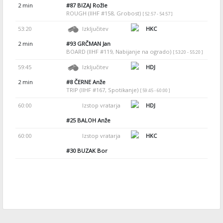
2 min
#87
BIZAJ Rožle
ROUGH (IIHF #158, Grobost)
[ 52:57 - 54:57 ]
53:20
Izključitev
HKC
2 min
#93
GRČMAN Jan
BOARD (IIHF #119, Nabijanje na ogrado)
[ 53:20 - 55:20 ]
59:45
Izključitev
HDJ
2 min
#8
ČERNE Anže
TRIP (IIHF #167, Spotikanje)
[ 59:45 - 60:00 ]
60:00
Izstop vratarja
HDJ
#25
BALOH Anže
60:00
Izstop vratarja
HKC
#30
BUZAK Bor