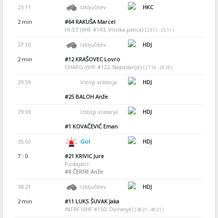
23:11
Izključitev
HKC
2 min
#64
RAKUŠA Marcel
HI-ST (IIHF #143, Visoka palica)
[ 23:11 - 25:11 ]
27:10
Izključitev
HDJ
2 min
#12
KRAŠOVEC Lovro
CHARG (IIHF #122, Napadanje)
[ 27:10 - 29:10 ]
29:59
Vstop vratarja
HDJ
#25
BALOH Anže
29:59
Izstop vratarja
HDJ
#1
KOVAČEVIĆ Eman
35:50
Gol
HDJ
7 : 0
#21
KRIVIC Jure
Podajalci:
#8
ČERNE Anže
38:21
Izključitev
HDJ
2 min
#11
LUKS ŠUVAK Jaka
INTRF (IIHF #150, Oviranje)
[ 38:21 - 40:21 ]