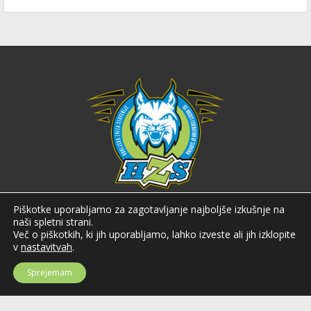
Hokejska zveza Slovenije
Piškotke uporabljamo za zagotavljanje najboljše izkušnje na
naši spletni strani.
Hokejska zveza Slovenije (HZS) je krovna športna organizacija na področju
Več o piškotkih, ki jih uporabljamo, lahko izveste ali jih izklopite
hokeja v Sloveniji. Organizira tekmovanja v različnih domačih in
v
nastavitvah
.
mednarodnih hokejskih ligah in pokalih; pod njenim okriljem delujejo tudi
slovenske hokejske reprezentance.
Sprejemam
Celovška cesta 25
SI-1000 Ljubljana