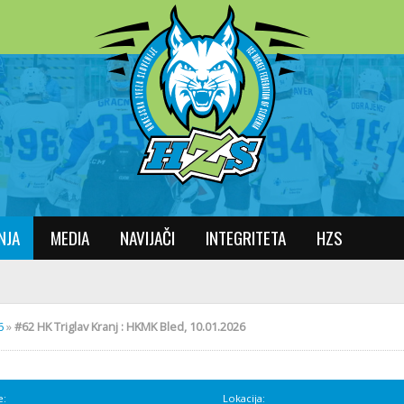
NJA
MEDIA
NAVIJAČI
INTEGRITETA
HZS
6
»
#62 HK Triglav Kranj : HKMK Bled, 10.01.2026
e:
Lokacija: