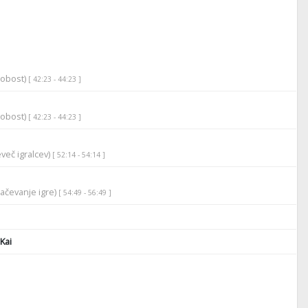
robost)
[ 42:23 - 44:23 ]
robost)
[ 42:23 - 44:23 ]
več igralcev)
[ 52:14 - 54:14 ]
lačevanje igre)
[ 54:49 - 56:49 ]
Kai