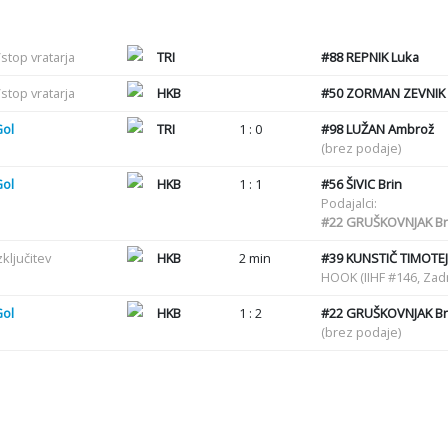
stop vratarja
TRI
#88
REPNIK Luka
stop vratarja
HKB
#50
ZORMAN ZEVNIK 
Gol
TRI
1 : 0
#98
LUŽAN Ambrož
(brez podaje)
Gol
HKB
1 : 1
#56
ŠIVIC Brin
Podajalci:
#22
GRUŠKOVNJAK Br
zključitev
HKB
2 min
#39
KUNSTIČ TIMOTEJ
HOOK (IIHF #146, Zadr
Gol
HKB
1 : 2
#22
GRUŠKOVNJAK Br
(brez podaje)