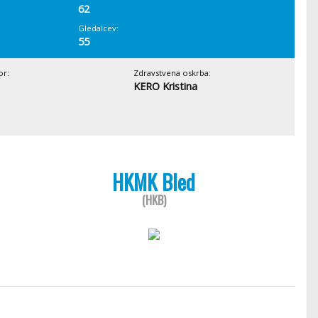
62
Gledalcev:
55
or:
Zdravstvena oskrba:
KERO Kristina
HKMK Bled
(HKB)