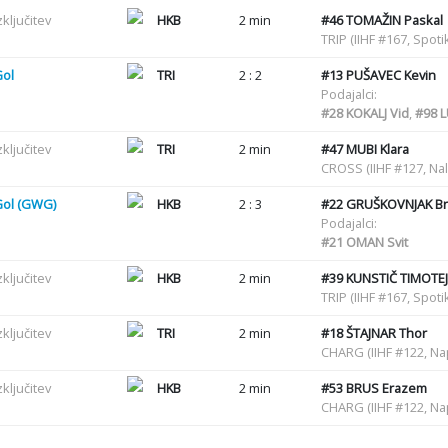
zključitev
HKB
2 min
#46
TOMAŽIN Paskal
TRIP (IIHF #167, Spot
Gol
TRI
2 : 2
#13
PUŠAVEC Kevin
Podajalci:
#28
KOKALJ Vid
,
#98
L
zključitev
TRI
2 min
#47
MUBI Klara
CROSS (IIHF #127, Nal
Gol (GWG)
HKB
2 : 3
#22
GRUŠKOVNJAK Br
Podajalci:
#21
OMAN Svit
zključitev
HKB
2 min
#39
KUNSTIČ TIMOTEJ
TRIP (IIHF #167, Spot
zključitev
TRI
2 min
#18
ŠTAJNAR Thor
CHARG (IIHF #122, N
zključitev
HKB
2 min
#53
BRUS Erazem
CHARG (IIHF #122, N