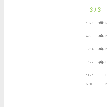
3 / 3
42:23
I
42:23
I
52:14
I
54:49
I
59:45
I
60:00
I