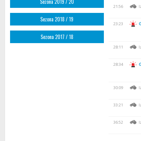
Sezona 2019 / 20
21:56
I
Sezona 2018 / 19
23:23
Sezona 2017 / 18
28:11
I
28:34
30:09
I
33:21
I
36:52
I