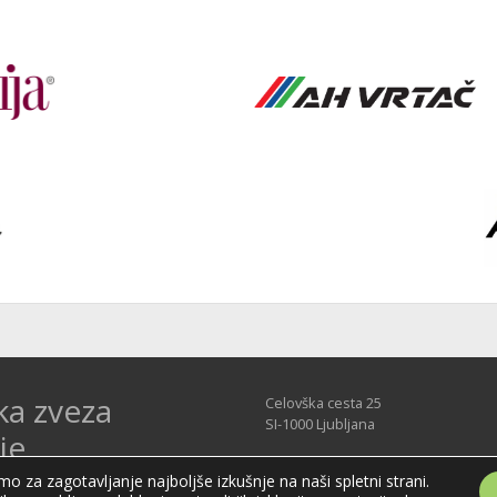
ka zveza
Celovška cesta 25
SI-1000 Ljubljana
je
Tel: +386 51 270 500
o za zagotavljanje najboljše izkušnje na naši spletni strani.
E-mail:
hzs@hokejska-zveza.si
Slovenije (HZS) je krovna športna