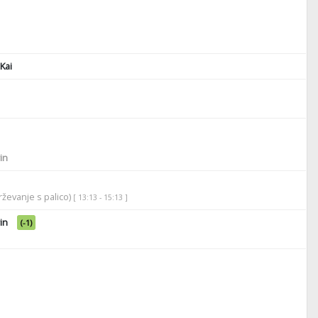
Kai
in
ževanje s palico)
[ 13:13 - 15:13 ]
in
(-1)