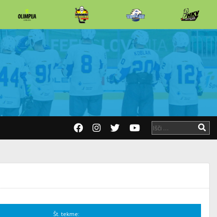
Št. tekme: