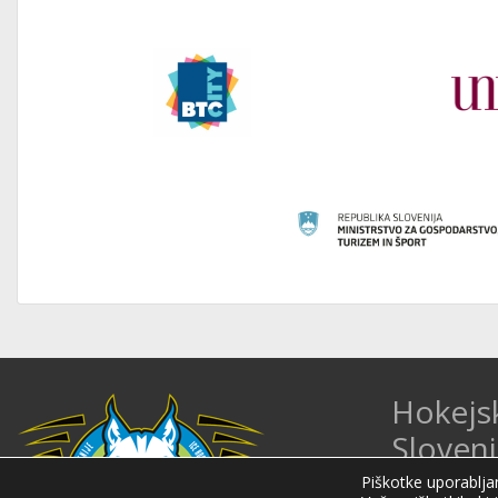
Hokejs
Sloveni
Piškotke uporabljam
Hokejska zveza 