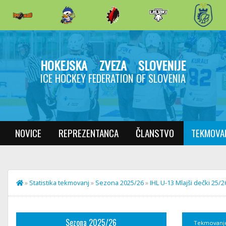
HOKEJSKA ZVEZA SLOVENIJE
ICE HOCKEY FEDERATION OF SLOVENIA
NOVICE
REPREZENTANCA
ČLANSTVO
TEKMOVA
»
Statistika tekmovanj
»
Sezona 2025/26
»
IHL U-13 Mlajši dečki 25/2
Sezona 2025/26
Tekmovanj