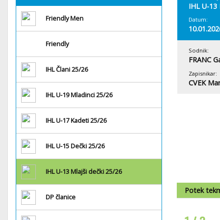
IHL U-13 
Friendly Men
Datum:
10.01.202
Friendly
Sodnik:
FRANC G
IHL Člani 25/26
Zapisnikar:
CVEK Ma
IHL U-19 Mladinci 25/26
IHL U-17 Kadeti 25/26
IHL U-15 Dečki 25/26
IHL U-13 Mlajši dečki 25/26
Potek tek
DP članice