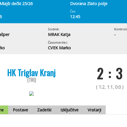
Mlajši dečki 25/26
Dvorana Zlato polje
Čas:
6
12:45
Sodnik:
Kontrol
ašper
MRAK Katja
-
Časomerilec:
rko
CVEK Marko
2 : 3
HK Triglav Kranj
(TRI)
( 1:2, 1:1, 0:0 )
me
Postave
Zadetki
Izključitve
Vratarji