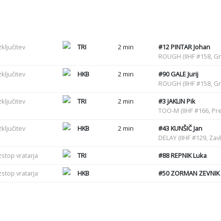
zključitev
TRI
2 min
#12
PINTAR Johan
ROUGH (IIHF #158, G
zključitev
HKB
2 min
#90
GALE Jurij
ROUGH (IIHF #158, G
zključitev
TRI
2 min
#3
JAKLIN Pik
TOO-M (IIHF #166, Pre
zključitev
HKB
2 min
#43
KUNŠIČ Jan
DELAY (IIHF #129, Zav
zstop vratarja
TRI
#88
REPNIK Luka
zstop vratarja
HKB
#50
ZORMAN ZEVNIK 