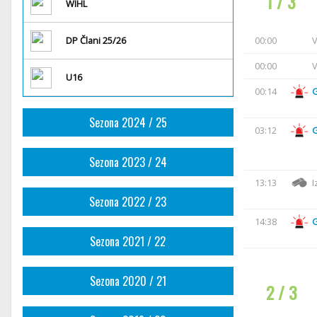
1 / 3
WIHL
DP Člani 25/26
00:00
V
00:00
V
U16
00:14
Sezona 2024 / 25
03:12
Sezona 2023 / 24
13:13
I
Sezona 2022 / 23
14:38
Sezona 2021 / 22
Sezona 2020 / 21
2 / 3