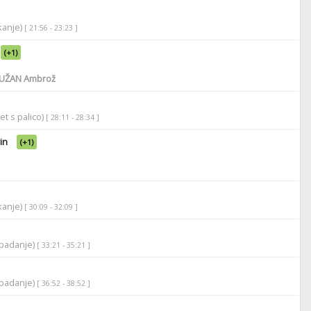
ikanje)
[ 21:56 - 23:23 ]
(+1)
UŽAN Ambrož
et s palico)
[ 28:11 - 28:34 ]
in
(+1)
ikanje)
[ 30:09 - 32:09 ]
apadanje)
[ 33:21 - 35:21 ]
apadanje)
[ 36:52 - 38:52 ]