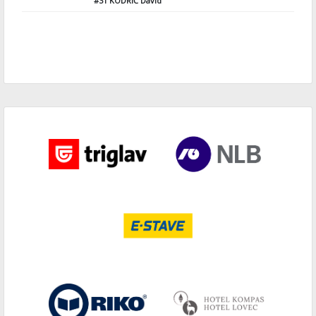
#31
KODRIČ David