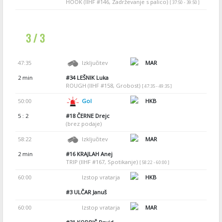
HOOK (IIHF #146, Zadrževanje s palico)
[ 37:50 - 39:50 ]
3 / 3
47:35
Izključitev
MAR
2 min
#34
LEŠNIK Luka
ROUGH (IIHF #158, Grobost)
[ 47:35 - 49:35 ]
50:00
Gol
HKB
5 : 2
#18
ČERNE Drejc
(brez podaje)
58:22
Izključitev
MAR
2 min
#16
KRAJLAH Anej
TRIP (IIHF #167, Spotikanje)
[ 58:22 - 60:00 ]
60:00
Izstop vratarja
HKB
#3
ULČAR Januš
60:00
Izstop vratarja
MAR