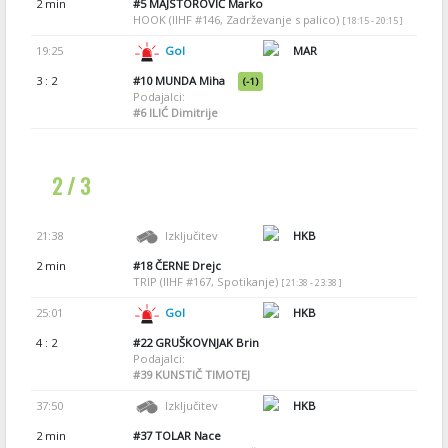
2 min
#5
MAJSTOROVIĆ Marko
HOOK (IIHF #146, Zadrževanje s palico)
[ 18:15 - 20:15 ]
19:25
Gol
MAR
3 : 2
#10
MUNDA Miha
(-1)
Podajalci:
#6
ILIĆ Dimitrije
2 / 3
21:38
Izključitev
HKB
2 min
#18
ČERNE Drejc
TRIP (IIHF #167, Spotikanje)
[ 21:38 - 23:38 ]
25:01
Gol
HKB
4 : 2
#22
GRUŠKOVNJAK Brin
Podajalci:
#39
KUNSTIČ TIMOTEJ
37:50
Izključitev
HKB
2 min
#37
TOLAR Nace