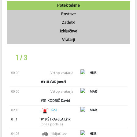
Potek tekme
Postave
Zadetki
Izključitve
Vratarji
1 / 3
00:00
Vstop vratarja
HKB
#3
ULČAR Januš
00:00
Vstop vratarja
MAR
#31
KODRIČ David
02:10
Gol
MAR
0 : 1
#19
ŠTRAFELA Erik
(brez podaje)
04:08
Izključitev
HKB