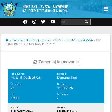
HOKEJSKA ZVEZA SLOVENIJE
ICE HOCKEY FEDERATION OF SLOVENIA
»
Statistika tekmovanj
»
Sezona 2025/26
»
IHL U-15 Dečki 25/26
»
#72
HKMK Bled : HDK Maribor, 11.01.2026
Zamenjaj tekmovanje
Tekmovanje:
Lokacija:
IHL U-15 Dečki 25/26
Dvorana Bled
Št. tekme:
Datum:
72
11.01.2026
Čas:
Gledalcev:
12:30
/
Sodnik:
Sodnik:
BULOVEC Miha
MURNIK Petja