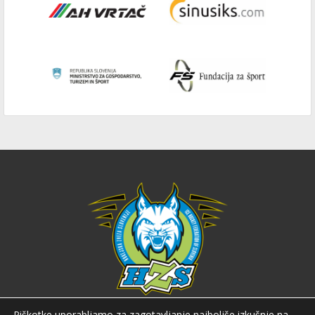
Piškotke uporabljamo za zagotavljanje najboljše izkušnje na