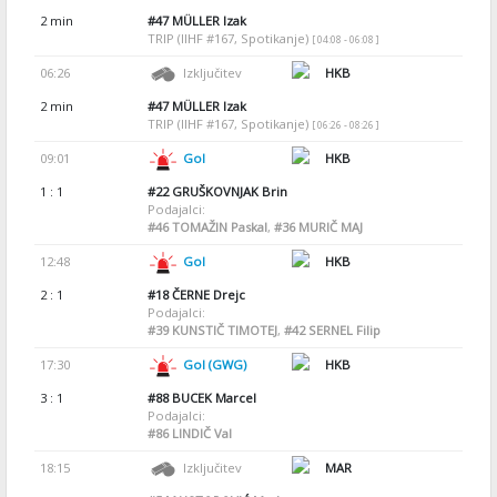
2 min
#47
MÜLLER Izak
TRIP (IIHF #167, Spotikanje)
[ 04:08 - 06:08 ]
06:26
Izključitev
HKB
2 min
#47
MÜLLER Izak
TRIP (IIHF #167, Spotikanje)
[ 06:26 - 08:26 ]
09:01
Gol
HKB
1 : 1
#22
GRUŠKOVNJAK Brin
Podajalci:
#46
TOMAŽIN Paskal
,
#36
MURIČ MAJ
12:48
Gol
HKB
2 : 1
#18
ČERNE Drejc
Podajalci:
#39
KUNSTIČ TIMOTEJ
,
#42
SERNEL Filip
17:30
Gol (GWG)
HKB
3 : 1
#88
BUCEK Marcel
Podajalci:
#86
LINDIČ Val
18:15
Izključitev
MAR