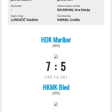
Kontrolor:
Zdravstvena oskrba:
-
BAUMHAKL Ana Marija
Zapisnikar:
Časomerilec:
LORENČIČ Vladimir
KARMEL Srečko
HDK Maribor
(MAR)
7 : 5
( 4:3, 1:2, 2:0 )
HKMK Bled
(HKB)