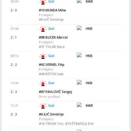
05:40
Gol
MAR
2 : 0
#10
MUNDA Miha
Podajalci:
#6
ILIĆ Dimitrije
07:44
Gol
HKB
2 : 1
#88
BUCEK Marcel
Podajalci:
#37
TOLAR Nace
08:16
Gol
HKB
2 : 2
#42
SERNEL Filip
Podajalci:
#48
BETON Izak
12:06
Gol
HKB
2 : 3
#87
PAVLOVIČ Sergej
(brez podaje)
15:31
Gol
MAR
3 : 3
#6
ILIĆ Dimitrije
Podajalci:
#16
TIRONI Teo
,
#19
ŠTRAFELA Erik