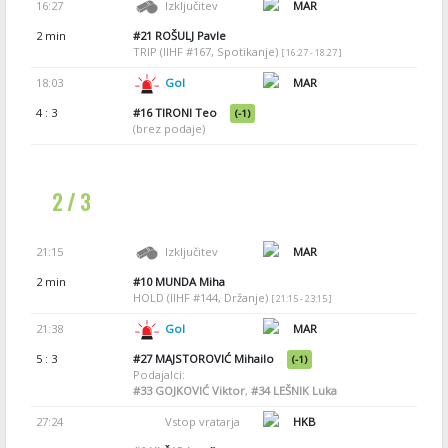
16:27
Izključitev
MAR
2 min
#21
ROŠULJ Pavle
TRIP (IIHF #167, Spotikanje)
[ 16:27 - 18:27 ]
18:03
Gol
MAR
4 : 3
#16
TIRONI Teo
(-1)
(brez podaje)
2 / 3
21:15
Izključitev
MAR
2 min
#10
MUNDA Miha
HOLD (IIHF #144, Držanje)
[ 21:15 - 23:15 ]
21:38
Gol
MAR
5 : 3
#27
MAJSTOROVIĆ Mihailo
(-1)
Podajalci:
#33
GOJKOVIĆ Viktor
,
#34
LEŠNIK Luka
27:24
Vstop vratarja
HKB