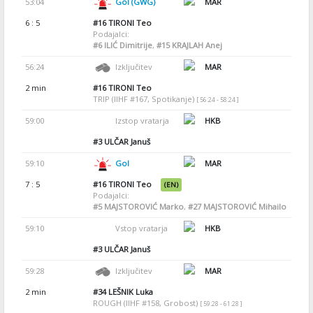
53:04
Gol (GWG)
MAR
6 : 5
#16
TIRONI Teo
Podajalci:
#6
ILIĆ Dimitrije
,
#15
KRAJLAH Anej
56:24
Izključitev
MAR
2 min
#16
TIRONI Teo
TRIP (IIHF #167, Spotikanje)
[ 56:24 - 58:24 ]
59:00
Izstop vratarja
HKB
#3
ULČAR Januš
59:10
Gol
MAR
7 : 5
#16
TIRONI Teo
(EN)
Podajalci:
#5
MAJSTOROVIĆ Marko
,
#27
MAJSTOROVIĆ Mihailo
59:10
Vstop vratarja
HKB
#3
ULČAR Januš
59:28
Izključitev
MAR
2 min
#34
LEŠNIK Luka
ROUGH (IIHF #158, Grobost)
[ 59:28 - 61:28 ]