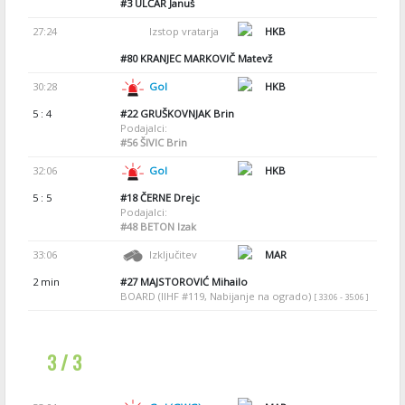
#3
ULČAR Januš
27:24
Izstop vratarja
HKB
#80
KRANJEC MARKOVIČ Matevž
30:28
Gol
HKB
5 : 4
#22
GRUŠKOVNJAK Brin
Podajalci:
#56
ŠIVIC Brin
32:06
Gol
HKB
5 : 5
#18
ČERNE Drejc
Podajalci:
#48
BETON Izak
33:06
Izključitev
MAR
2 min
#27
MAJSTOROVIĆ Mihailo
BOARD (IIHF #119, Nabijanje na ogrado)
[ 33:06 - 35:06 ]
3 / 3