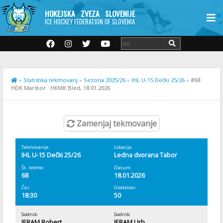
HOKEJSKA ZVEZA SLOVENIJE
ICE HOCKEY FEDERATION OF SLOVENIA
»
Statistika tekmovanj
»
Sezona 2025/26
»
IHL U-15 Dečki 25/26
»
#68
HDK Maribor : HKMK Bled, 18.01.2026
Zamenjaj tekmovanje
Tekmovanje:
Lokacija:
IHL U-15 Dečki 25/26
Ledna dvorana Tabor
Št. tekme:
Datum:
68
18.01.2026
Čas:
Gledalcev:
18:30
50
Sodnik:
Sodnik:
JERAM Robert
JERAM Urh