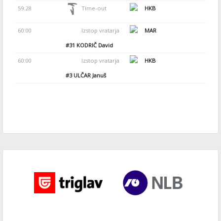
59:28
Time-out
HKB
60:00
Izstop vratarja
MAR
#31
KODRIČ David
60:00
Izstop vratarja
HKB
#3
ULČAR Januš