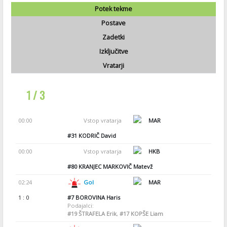
Potek tekme
Postave
Zadetki
Izključitve
Vratarji
1 / 3
00:00
Vstop vratarja
MAR
#31
KODRIČ David
00:00
Vstop vratarja
HKB
#80
KRANJEC MARKOVIČ Matevž
02:24
Gol
MAR
1 : 0
#7
BOROVINA Haris
Podajalci:
#19
ŠTRAFELA Erik
,
#17
KOPŠE Liam