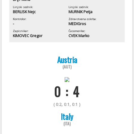
Linjski sodnik:
Linjski sodnik:
BERLISK Nejc
MURNIK Petja
Kontrolor:
Zdravstvena oskrba:
-
MEDIGros
Zapisnikar:
Časomerilec:
KIMOVEC Gregor
CVEK Marko
Austria
(AUT)
0 : 4
( 0:2, 0:1, 0:1 )
Italy
(ITA)