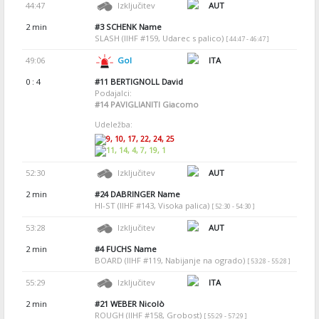
44:47
Izključitev
AUT
2 min
#3
SCHENK Name
SLASH (IIHF #159, Udarec s palico)
[ 44:47 - 46:47 ]
49:06
Gol
ITA
0 : 4
#11
BERTIGNOLL David
Podajalci:
#14
PAVIGLIANITI Giacomo
Udeležba:
9, 10, 17, 22, 24, 25
11, 14, 4, 7, 19, 1
52:30
Izključitev
AUT
2 min
#24
DABRINGER Name
HI-ST (IIHF #143, Visoka palica)
[ 52:30 - 54:30 ]
53:28
Izključitev
AUT
2 min
#4
FUCHS Name
BOARD (IIHF #119, Nabijanje na ogrado)
[ 53:28 - 55:28 ]
55:29
Izključitev
ITA
2 min
#21
WEBER Nicolò
ROUGH (IIHF #158, Grobost)
[ 55:29 - 57:29 ]