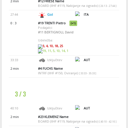
2 min
#12
FRIESE Name
BOARD (IIHF #119, Nabijanje na ogrado)
[ 26:13 - 27:44 ]
27:44
Gol
ITA
0 : 3
#19
TRENTI Pietro
(+1)
Podajalci:
#11
BERTIGNOLL David
Udeležba:
3, 4, 10, 18, 25
19, 11, 5, 10, 14, 1
33:33
Izključitev
AUT
2 min
#4
FUCHS Name
INTRF (IIHF #150, Oviranje)
[ 33:33 - 35:33 ]
3 / 3
40:10
Izključitev
AUT
2 min
#23
KLEMENZ Name
BOARD (IIHF #119, Nabijanje na ogrado)
[ 40:10 - 42:10 ]