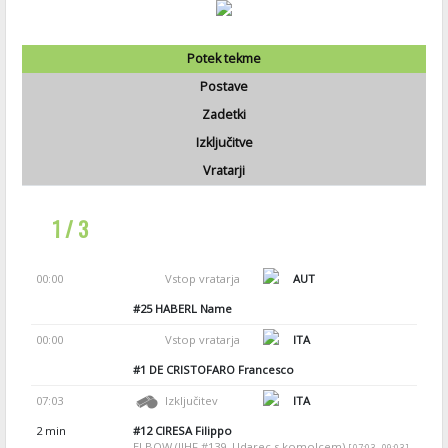
Potek tekme
Postave
Zadetki
Izključitve
Vratarji
1 / 3
00:00
Vstop vratarja
AUT
#25
HABERL Name
00:00
Vstop vratarja
ITA
#1
DE CRISTOFARO Francesco
07:03
Izključitev
ITA
2 min
#12
CIRESA Filippo
ELBOW (IIHF #139, Udarec s komolcem)
[ 07:03 - 09:03 ]