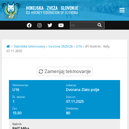
HOKEJSKA ZVEZA SLOVENIJE
ICE HOCKEY FEDERATION OF SLOVENIA
»
Statistika tekmovanj
»
Sezona 2025/26
»
U16
»
#1 Austria : Italy,
07.11.2025
Zamenjaj tekmovanje
Tekmovanje:
Lokacija:
U16
Dvorana Zlato polje
Št. tekme:
Datum:
1
07.11.2025
Čas:
Gledalcev:
15:30
80
Sodnik:
BAJT Miha