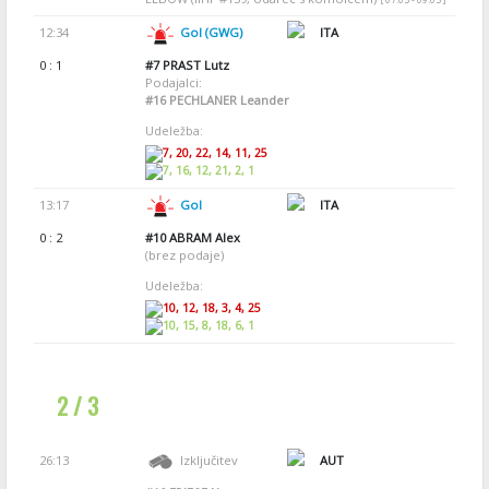
12:34
Gol (GWG)
ITA
0 : 1
#7
PRAST Lutz
Podajalci:
#16
PECHLANER Leander
Udeležba:
7, 20, 22, 14, 11, 25
7, 16, 12, 21, 2, 1
13:17
Gol
ITA
0 : 2
#10
ABRAM Alex
(brez podaje)
Udeležba:
10, 12, 18, 3, 4, 25
10, 15, 8, 18, 6, 1
2 / 3
26:13
Izključitev
AUT