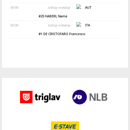
60:00
Izstop vratarja
AUT
#25
HABERL Name
60:00
Izstop vratarja
ITA
#1
DE CRISTOFARO Francesco