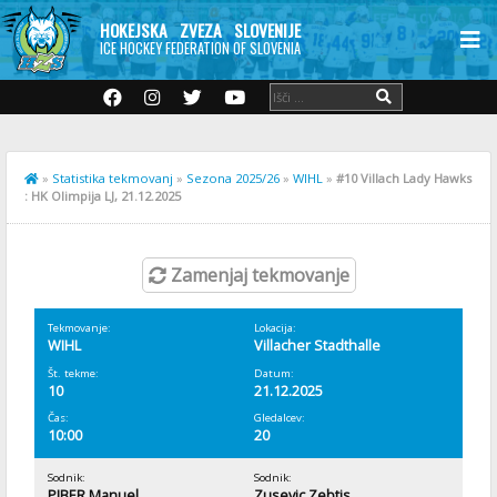
HOKEJSKA ZVEZA SLOVENIJE
ICE HOCKEY FEDERATION OF SLOVENIA
»
Statistika tekmovanj
»
Sezona 2025/26
»
WIHL
»
#10 Villach Lady Hawks
: HK Olimpija LJ, 21.12.2025
Zamenjaj tekmovanje
Tekmovanje:
Lokacija:
WIHL
Villacher Stadthalle
Št. tekme:
Datum:
10
21.12.2025
Čas:
Gledalcev:
10:00
20
Sodnik:
Sodnik:
PIBER Manuel
Zusevic Zebtis