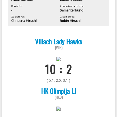
Kontrolor:
Zdravstvena oskrba:
-
Samariterbund
Zapisnikar:
Časomerilec:
Christina Hirschl
Robin Hirschl
Villach Lady Hawks
(VLH)
10 : 2
( 5:1, 2:0, 3:1 )
HK Olimpija LJ
(HKO)