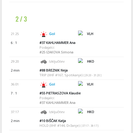
2 / 3
21:25
Gol
VLH
6 : 1
#37
KAHLHAMMER Ana
Podajalci:
#25
IZAKOVA Simona
29:20
Izključitev
HKO
2 min
#88
BREZNIK Neja
TRIP (IIHF #167, Spotikanje)
[ 29:20 - 31:20 ]
36:01
Gol
VLH
7 : 1
#55
PIETRASZOVA Klaudie
Podajalci:
#37
KAHLHAMMER Ana
37:17
Izključitev
HKO
2 min
#10
BIŠČAK Katja
HOLD (IIHF #144, Držanje)
[ 37:17 - 39:17 ]