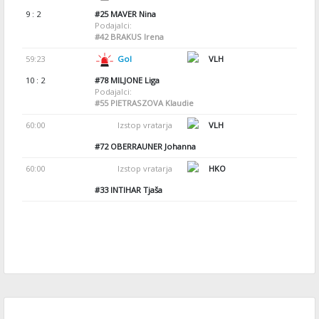
9 : 2
#25
MAVER Nina
Podajalci:
#42
BRAKUS Irena
59:23
Gol
VLH
10 : 2
#78
MILJONE Liga
Podajalci:
#55
PIETRASZOVA Klaudie
60:00
Izstop vratarja
VLH
#72
OBERRAUNER Johanna
60:00
Izstop vratarja
HKO
#33
INTIHAR Tjaša