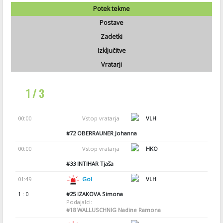
Potek tekme
Postave
Zadetki
Izključitve
Vratarji
1 / 3
00:00
Vstop vratarja
VLH
#72
OBERRAUNER Johanna
00:00
Vstop vratarja
HKO
#33
INTIHAR Tjaša
01:49
Gol
VLH
1 : 0
#25
IZAKOVA Simona
Podajalci:
#18
WALLUSCHNIG Nadine Ramona