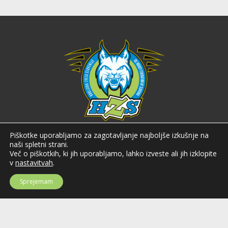
Hokejska zveza Slovenije
Piškotke uporabljamo za zagotavljanje najboljše izkušnje na
naši spletni strani.
Hokejska zveza Slovenije (HZS) je krovna športna organizacija na področju
Več o piškotkih, ki jih uporabljamo, lahko izveste ali jih izklopite
hokeja v Sloveniji. Organizira tekmovanja v različnih domačih in
v
nastavitvah
.
mednarodnih hokejskih ligah in pokalih; pod njenim okriljem delujejo tudi
slovenske hokejske reprezentance.
Sprejemam
Celovška cesta 25
SI-1000 Ljubljana
Tel: +386 51 270 500
E-mail:
hzs@hokejska-zveza.si