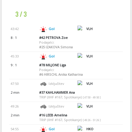
3 / 3
43:42
Gol
VLH
8 : 1
#42
PETROVA Zoe
Podajalci:
#25
IZAKOVA Simona
45:33
Gol
VLH
9 : 1
#78
MILJONE Liga
Podajalci:
#6
HIRSCHL Anika Katharina
47:50
Izključitev
VLH
2 min
#37
KAHLHAMMER Ana
TRIP (IIHF #167, Spotikanje)
[ 47:50 - 49:50 ]
49:26
Izključitev
VLH
2 min
#16
LEEB Amelina
TRIP (IIHF #167, Spotikanje)
[ 49:26 - 51:26 ]
54:55
Gol
HKO