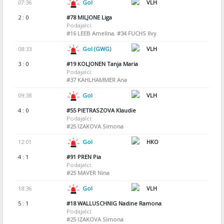
07:36
Gol
VLH
2 : 0
#78
MILJONE Liga
Podajalci:
#16
LEEB Amelina
,
#34
FUCHS Ilvy
08:33
Gol (GWG)
VLH
3 : 0
#19
KOLJONEN Tanja Maria
Podajalci:
#37
KAHLHAMMER Ana
09:38
Gol
VLH
4 : 0
#55
PIETRASZOVA Klaudie
Podajalci:
#25
IZAKOVA Simona
12:01
Gol
HKO
4 : 1
#91
PREN Pia
Podajalci:
#25
MAVER Nina
18:36
Gol
VLH
5 : 1
#18
WALLUSCHNIG Nadine Ramona
Podajalci:
#25
IZAKOVA Simona