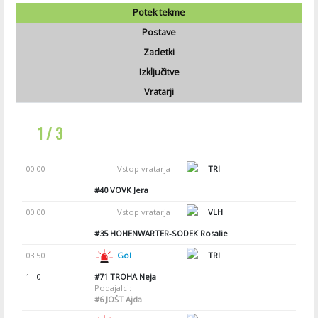
Potek tekme
Postave
Zadetki
Izključitve
Vratarji
1 / 3
00:00
Vstop vratarja
TRI
#40
VOVK Jera
00:00
Vstop vratarja
VLH
#35
HOHENWARTER-SODEK Rosalie
03:50
Gol
TRI
1 : 0
#71
TROHA Neja
Podajalci:
#6
JOŠT Ajda