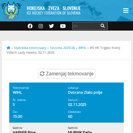
HOKEJSKA ZVEZA SLOVENIJE
ICE HOCKEY FEDERATION OF SLOVENIA
»
Statistika tekmovanj
»
Sezona 2025/26
»
WIHL
»
#5 HK Triglav Kranj :
Villach Lady Hawks, 02.11.2025
Zamenjaj tekmovanje
Tekmovanje:
Lokacija:
WIHL
Dvorana Zlato polje
Št. tekme:
Datum:
5
02.11.2025
Čas:
Gledalcev:
15:30
60
Sodnik:
Sodnik:
HAFNER Bine
MURNIK Petja