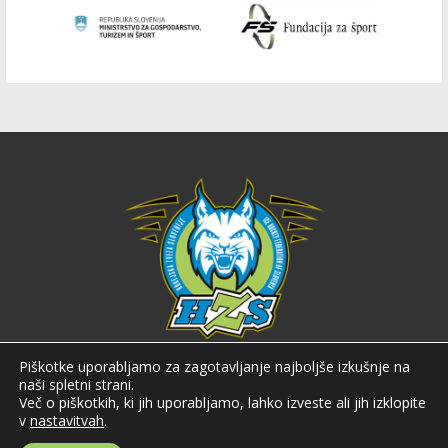
Hokejska zveza Slovenije
Piškotke uporabljamo za zagotavljanje najboljše izkušnje na
naši spletni strani.
Hokejska zveza Slovenije (HZS) je krovna športna organizacija na področju
Več o piškotkih, ki jih uporabljamo, lahko izveste ali jih izklopite
hokeja v Sloveniji. Organizira tekmovanja v različnih domačih in
v
nastavitvah
.
mednarodnih hokejskih ligah in pokalih; pod njenim okriljem delujejo tudi
slovenske hokejske reprezentance.