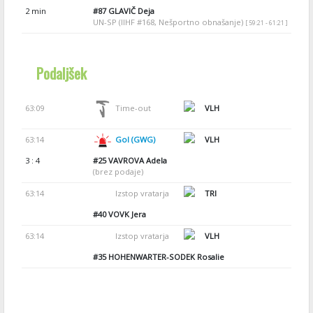
2 min
#87
GLAVIČ Deja
UN-SP (IIHF #168, Nešportno obnašanje)
[ 59:21 - 61:21 ]
Podaljšek
63:09
Time-out
VLH
63:14
Gol (GWG)
VLH
3 : 4
#25
VAVROVA Adela
(brez podaje)
63:14
Izstop vratarja
TRI
#40
VOVK Jera
63:14
Izstop vratarja
VLH
#35
HOHENWARTER-SODEK Rosalie