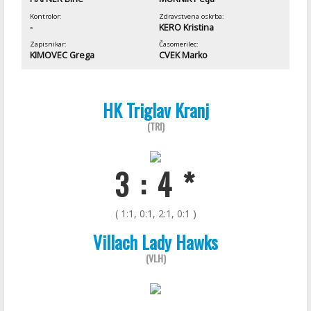
Kontrolor:
Zdravstvena oskrba:
-
KERO Kristina
Zapisnikar:
Časomerilec:
KIMOVEC Grega
CVEK Marko
HK Triglav Kranj
(TRI)
3 : 4 *
( 1:1, 0:1, 2:1, 0:1 )
Villach Lady Hawks
(VLH)