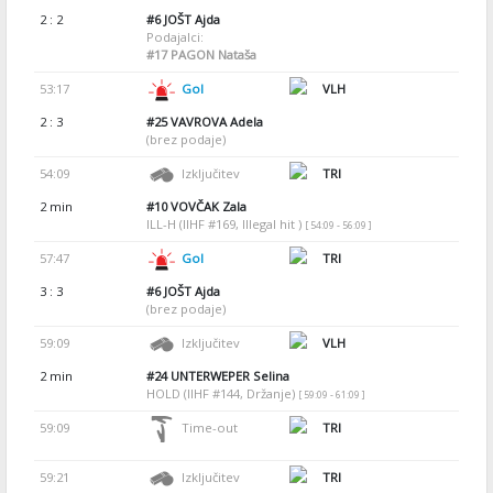
2 : 2
#6
JOŠT Ajda
Podajalci:
#17
PAGON Nataša
53:17
Gol
VLH
2 : 3
#25
VAVROVA Adela
(brez podaje)
54:09
Izključitev
TRI
2 min
#10
VOVČAK Zala
ILL-H (IIHF #169, Illegal hit )
[ 54:09 - 56:09 ]
57:47
Gol
TRI
3 : 3
#6
JOŠT Ajda
(brez podaje)
59:09
Izključitev
VLH
2 min
#24
UNTERWEPER Selina
HOLD (IIHF #144, Držanje)
[ 59:09 - 61:09 ]
59:09
Time-out
TRI
59:21
Izključitev
TRI