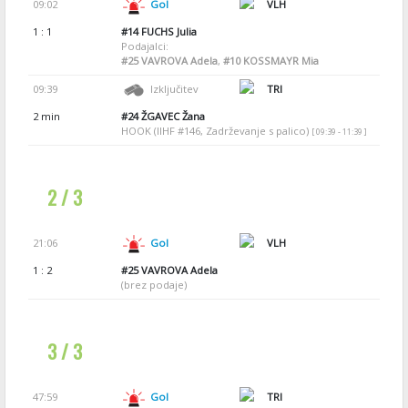
09:02
Gol
VLH
1 : 1
#14
FUCHS Julia
Podajalci:
#25
VAVROVA Adela
,
#10
KOSSMAYR Mia
09:39
Izključitev
TRI
2 min
#24
ŽGAVEC Žana
HOOK (IIHF #146, Zadrževanje s palico)
[ 09:39 - 11:39 ]
2 / 3
21:06
Gol
VLH
1 : 2
#25
VAVROVA Adela
(brez podaje)
3 / 3
47:59
Gol
TRI