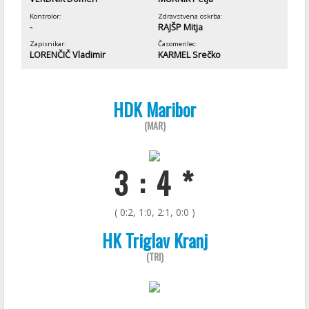
Kontrolor:
Zdravstvena oskrba:
-
RAJŠP Mitja
Zapisnikar:
Časomerilec:
LORENČIČ Vladimir
KARMEL Srečko
HDK Maribor
(MAR)
3 : 4 *
( 0:2, 1:0, 2:1, 0:0 )
HK Triglav Kranj
(TRI)