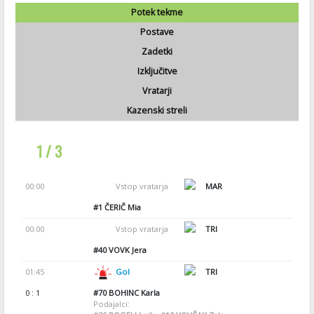
Potek tekme
Postave
Zadetki
Izključitve
Vratarji
Kazenski streli
1 / 3
00:00
Vstop vratarja
MAR
#1
ČERIČ Mia
00:00
Vstop vratarja
TRI
#40
VOVK Jera
01:45
Gol
TRI
0 : 1
#70
BOHINC Karla
Podajalci: