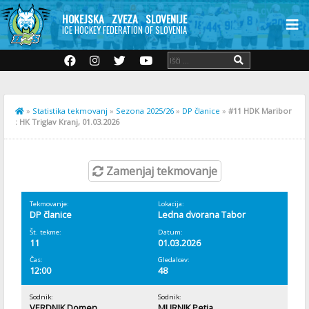
HOKEJSKA ZVEZA SLOVENIJE
ICE HOCKEY FEDERATION OF SLOVENIA
»
Statistika tekmovanj
»
Sezona 2025/26
»
DP članice
»
#11 HDK Maribor
: HK Triglav Kranj, 01.03.2026
Zamenjaj tekmovanje
Tekmovanje:
Lokacija:
DP članice
Ledna dvorana Tabor
Št. tekme:
Datum:
11
01.03.2026
Čas:
Gledalcev:
12:00
48
Sodnik:
Sodnik:
VERDNIK Domen
MURNIK Petja