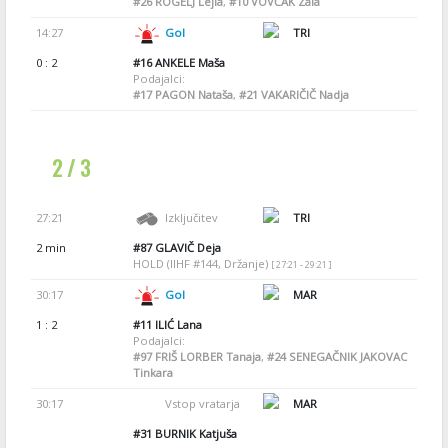
#26
ROGELJ Lejla
,
#10
VOVČAK Zala
14:27
Gol
TRI
0 : 2
#16
ANKELE Maša
Podajalci:
#17
PAGON Nataša
,
#21
VAKARIČIČ Nadja
2 / 3
27:21
Izključitev
TRI
2 min
#87
GLAVIČ Deja
HOLD (IIHF #144, Držanje)
[ 27:21 - 29:21 ]
30:17
Gol
MAR
1 : 2
#11
ILIĆ Lana
Podajalci:
#97
FRIŠ LORBER Tanaja
,
#24
SENEGAČNIK JAKOVAC
Tinkara
30:17
Vstop vratarja
MAR
#31
BURNIK Katjuša