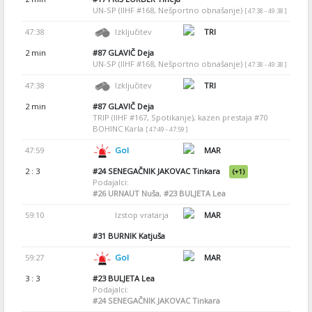
UN-SP (IIHF #168, Nešportno obnašanje)
[ 47:38 - 49:38 ]
47:38
Izključitev
TRI
2 min
#87
GLAVIČ Deja
UN-SP (IIHF #168, Nešportno obnašanje)
[ 47:38 - 49:38 ]
47:38
Izključitev
TRI
2 min
#87
GLAVIČ Deja
TRIP (IIHF #167, Spotikanje), kazen prestaja #70
BOHINC Karla
[ 47:49 - 47:59 ]
47:59
Gol
MAR
2 : 3
#24
SENEGAČNIK JAKOVAC Tinkara
(+1)
Podajalci:
#26
URNAUT Nuša
,
#23
BULJETA Lea
59:10
Izstop vratarja
MAR
#31
BURNIK Katjuša
59:27
Gol
MAR
3 : 3
#23
BULJETA Lea
Podajalci:
#24
SENEGAČNIK JAKOVAC Tinkara