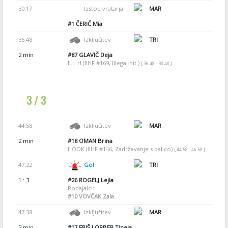
30:17
Izstop vratarja
MAR
#1
ČERIČ Mia
36:48
Izključitev
TRI
2 min
#87
GLAVIČ Deja
ILL-H (IIHF #169, Illegal hit )
[ 36:48 - 38:48 ]
3 / 3
44:58
Izključitev
MAR
2 min
#18
OMAN Brina
HOOK (IIHF #146, Zadrževanje s palico)
[ 44:58 - 46:58 ]
47:22
Gol
TRI
1 : 3
#26
ROGELJ Lejla
Podajalci:
#10
VOVČAK Zala
47:38
Izključitev
MAR
2 min
#17
FRIŠ LORBER Tineja