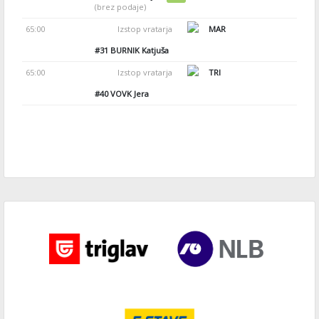
(brez podaje)
65:00
Izstop vratarja
MAR
#31
BURNIK Katjuša
65:00
Izstop vratarja
TRI
#40
VOVK Jera