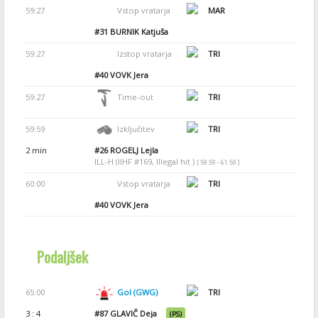
59:27
Vstop vratarja
MAR
#31
BURNIK Katjuša
59:27
Izstop vratarja
TRI
#40
VOVK Jera
59:27
Time-out
TRI
59:59
Izključitev
TRI
2 min
#26
ROGELJ Lejla
ILL-H (IIHF #169, Illegal hit )
[ 59:59 - 61:59 ]
60:00
Vstop vratarja
TRI
#40
VOVK Jera
Podaljšek
65:00
Gol (GWG)
TRI
3 : 4
#87
GLAVIČ Deja
(PS)