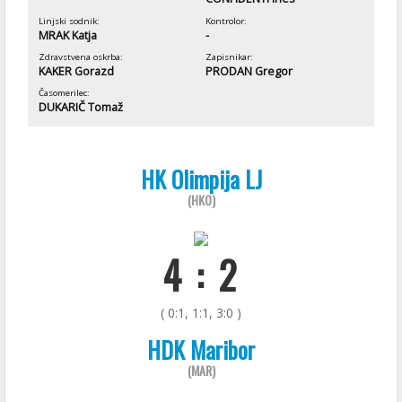
Linjski sodnik:
Kontrolor:
MRAK Katja
-
Zdravstvena oskrba:
Zapisnikar:
KAKER Gorazd
PRODAN Gregor
Časomerilec:
DUKARIČ Tomaž
HK Olimpija LJ
(HKO)
4 : 2
( 0:1, 1:1, 3:0 )
HDK Maribor
(MAR)