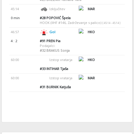
45:14
Izključitev
MAR
0 min
#28
POPOVIĆ Špela
HOOK (IIHF #146, Zadrževanje s palico)
[ 45:14 - 45:14 ]
46:57
Gol
HKO
4 : 2
#91
PREN Pia
Podajalci:
#32
BRAKUS Sonja
60:00
Izstop vratarja
HKO
#33
INTIHAR Tjaša
60:00
Izstop vratarja
MAR
#31
BURNIK Katjuša