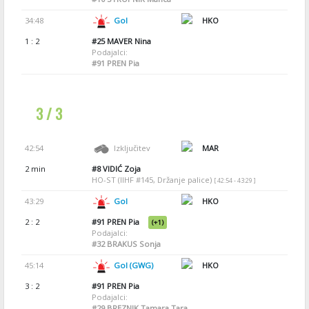
34:48
Gol
HKO
1 : 2
#25
MAVER Nina
Podajalci:
#91
PREN Pia
3 / 3
42:54
Izključitev
MAR
2 min
#8
VIDIĆ Zoja
HO-ST (IIHF #145, Držanje palice)
[ 42:54 - 43:29 ]
43:29
Gol
HKO
2 : 2
#91
PREN Pia
(+1)
Podajalci:
#32
BRAKUS Sonja
45:14
Gol (GWG)
HKO
3 : 2
#91
PREN Pia
Podajalci:
#29
BREZNIK Tamara Tara