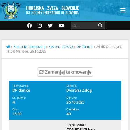
HOKEJSKA ZVEZA SLOVENIJE
ICE HOCKEY FEDERATION OF SLOVENIA
»
Statistika tekmovanj
»
Sezona 2025/26
»
DP članice
»
#4 HK Olimpija LJ
: HDK Maribor, 26.10.2025
Zamenjaj tekmovanje
Tekmovanje:
Lokacija:
DP članice
Dvorana Zalog
Št. tekme:
Datum:
4
26.10.2025
Čas:
Gledalcev:
13:00
40
Linjski sodnik:
CONFIDENTI Ines