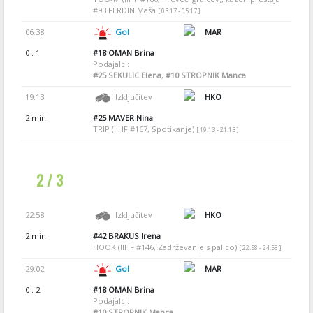
#93 FERDIN Maša
[ 03:17 - 05:17 ]
06:38
Gol
MAR
0 : 1
#18
OMAN Brina
Podajalci:
#25
SEKULIC Elena
,
#10
STROPNIK Manca
19:13
Izključitev
HKO
2 min
#25
MAVER Nina
TRIP (IIHF #167, Spotikanje)
[ 19:13 - 21:13 ]
2 / 3
22:58
Izključitev
HKO
2 min
#42
BRAKUS Irena
HOOK (IIHF #146, Zadrževanje s palico)
[ 22:58 - 24:58 ]
29:02
Gol
MAR
0 : 2
#18
OMAN Brina
Podajalci:
#10
STROPNIK Manca