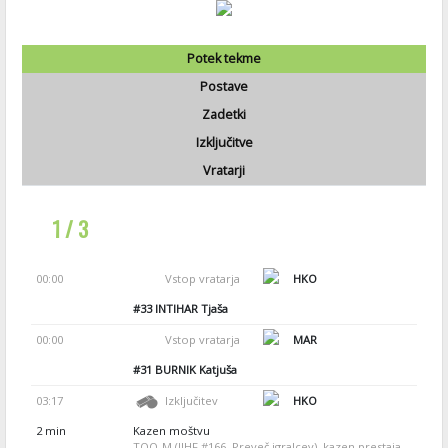
Potek tekme
Postave
Zadetki
Izključitve
Vratarji
1 / 3
00:00
Vstop vratarja
HKO
#33
INTIHAR Tjaša
00:00
Vstop vratarja
MAR
#31
BURNIK Katjuša
03:17
Izključitev
HKO
2 min
Kazen moštvu
TOO-M (IIHF #166, Preveč igralcev), kazen prestaja