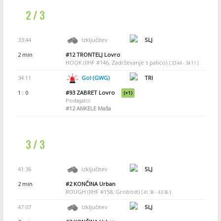
2 / 3
33:44
Izključitev
SLJ
2 min
#12
TRONTELJ Lovro
HOOK (IIHF #146, Zadrževanje s palico)
[ 33:44 - 34:11 ]
34:11
Gol (GWG)
TRI
1 : 0
#93
ZABRET Lovro
(+1)
Podajalci:
#12
ANKELE Maša
3 / 3
41:36
Izključitev
SLJ
2 min
#2
KONČINA Urban
ROUGH (IIHF #158, Grobost)
[ 41:36 - 43:36 ]
47:07
Izključitev
SLJ