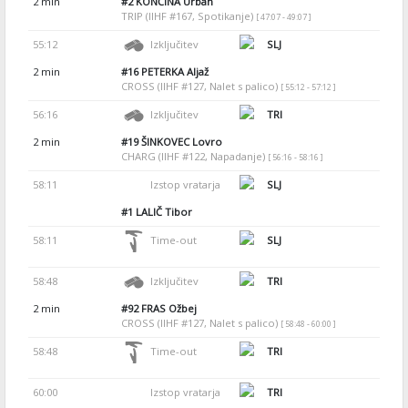
2 min
#2
KONČINA Urban
TRIP (IIHF #167, Spotikanje)
[ 47:07 - 49:07 ]
55:12
Izključitev
SLJ
2 min
#16
PETERKA Aljaž
CROSS (IIHF #127, Nalet s palico)
[ 55:12 - 57:12 ]
56:16
Izključitev
TRI
2 min
#19
ŠINKOVEC Lovro
CHARG (IIHF #122, Napadanje)
[ 56:16 - 58:16 ]
58:11
Izstop vratarja
SLJ
#1
LALIČ Tibor
58:11
Time-out
SLJ
58:48
Izključitev
TRI
2 min
#92
FRAS Ožbej
CROSS (IIHF #127, Nalet s palico)
[ 58:48 - 60:00 ]
58:48
Time-out
TRI
60:00
Izstop vratarja
TRI