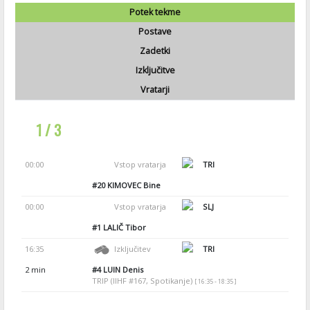
Potek tekme
Postave
Zadetki
Izključitve
Vratarji
1 / 3
00:00
Vstop vratarja
TRI
#20
KIMOVEC Bine
00:00
Vstop vratarja
SLJ
#1
LALIČ Tibor
16:35
Izključitev
TRI
2 min
#4
LUIN Denis
TRIP (IIHF #167, Spotikanje)
[ 16:35 - 18:35 ]