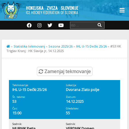
HOKEJSKA ZVEZA SLOVENIJE
ICE HOCKEY FEDERATION OF SLOVENIA
»
Statistika tekmovanj
»
Sezona 2025/26
»
IHL U-15 Dečki 25/26
»
#53 HK
Triglav Kranj : HK Slavija jr, 14.12.2025
Zamenjaj tekmovanje
Tekmovanje:
Lokacija:
IHL U-15 Dečki 25/26
Dvorana Zlato polje
Št. tekme:
Datum:
53
14.12.2025
Čas:
Gledalcev:
15:00
55
Sodnik:
Sodnik:
MURNIK Petja
VERDNIK Domen