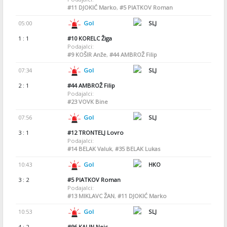
#11
DJOKIĆ Marko
,
#5
PIATKOV Roman
05:00
Gol
SLJ
1 : 1
#10
KORELC Žiga
Podajalci:
#9
KOŠIR Anže
,
#44
AMBROŽ Filip
07:34
Gol
SLJ
2 : 1
#44
AMBROŽ Filip
Podajalci:
#23
VOVK Bine
07:56
Gol
SLJ
3 : 1
#12
TRONTELJ Lovro
Podajalci:
#14
BELAK Valuk
,
#35
BELAK Lukas
10:43
Gol
HKO
3 : 2
#5
PIATKOV Roman
Podajalci:
#13
MIKLAVC ŽAN
,
#11
DJOKIĆ Marko
10:53
Gol
SLJ
4 : 2
#96
KALIN Nejc