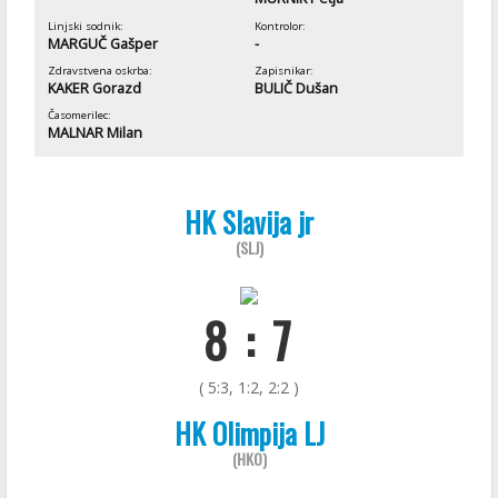
Linjski sodnik:
Kontrolor:
MARGUČ Gašper
-
Zdravstvena oskrba:
Zapisnikar:
KAKER Gorazd
BULIČ Dušan
Časomerilec:
MALNAR Milan
HK Slavija jr
(SLJ)
8 : 7
( 5:3, 1:2, 2:2 )
HK Olimpija LJ
(HKO)