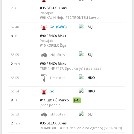
7 : 6
#35
BELAK Lukas
Podajalci:
#96
KALIN Nejc
,
#12
TRONTELJ Lovro
52:48
Gol (GWG)
SLJ
8 : 6
#90
PENCA Maks
Podajalci:
#10
KORELC Žiga
55:05
Izključitev
SLJ
2 min
#90
PENCA Maks
TRIP (IIHF #167, Spotikanje)
[ 55:05 - 56:34 ]
55:05
Time-out
HKO
56:34
Gol
HKO
8 : 7
#11
DJOKIĆ Marko
(+1)
(brez podaje)
58:33
Izključitev
SLJ
2 min
#35
BELAK Lukas
BOARD (IIHF #119, Nabijanje na ogrado)
[ 58:33 - 60:33 ]