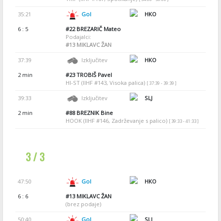
35:21
Gol
HKO
6 : 5
#22
BREZARIČ Mateo
Podajalci:
#13
MIKLAVC ŽAN
37:39
Izključitev
HKO
2 min
#23
TROBIŠ Pavel
HI-ST (IIHF #143, Visoka palica)
[ 37:39 - 39:39 ]
39:33
Izključitev
SLJ
2 min
#88
BREZNIK Bine
HOOK (IIHF #146, Zadrževanje s palico)
[ 39:33 - 41:33 ]
3 / 3
47:50
Gol
HKO
6 : 6
#13
MIKLAVC ŽAN
(brez podaje)
50:40
Gol
SLJ