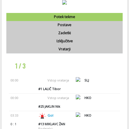
Potek tekme
Postave
Zadetki
Izključitve
Vratarji
1 / 3
00:00
Vstop vratarja
SLJ
#1
LALIČ Tibor
00:00
Vstop vratarja
HKO
#25
JAKLIN Nik
03:33
Gol
HKO
0 : 1
#13
MIKLAVC ŽAN
Podajalci: