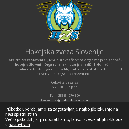
Hokejska zveza Slovenije
Hokejska zveza Slovenije (HZS) je krovna športna organizacija na področju
hokeja v Sloveniji. Organizira tekmovanja v različnih domačih in
mednarodnih hokejskih ligah in pokalih; pod njenim okriljem delujejo tudi
slovenske hokejske reprezentance.
Celovška cesta 25
SI-1000 Ljubljana
Tel: +386 51 270 500
E-mail:
hzs@hokejska-zveza.si
Piškotke uporabljamo za zagotavljanje najboljše izkušnje na
naši spletni strani.
Informacije o uporabi spletnih piškotkov
Več o piškotkih, ki jih uporabljamo, lahko izveste ali jih izklopite
v
nastavitvah
.