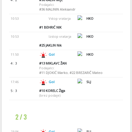
Podajalci:
#36
MALININ Aleksandr
10:53
Vstop vratarja
HKO
#1
BEHRIĆ NIK
10:53
Izstop vratarja
HKO
#25
JAKLIN Nik
11:50
Gol
HKO
4 : 3
#13
MIKLAVC ŽAN
Podajalci:
#11
DJOKIĆ Marko
,
#22
BREZARIČ Mateo
17:46
Gol
SLJ
5 : 3
#10
KORELC Žiga
(brez podaje)
2 / 3
23:06
Gol
SLJ