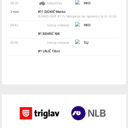
58:33
Izključitev
HKO
2 min
#11
DJOKIĆ Marko
BOARD (IIHF #119, Nabijanje na ogrado)
[ 58:33 - 60:33 ]
58:42
Izstop vratarja
HKO
#1
BEHRIĆ NIK
60:00
Izstop vratarja
SLJ
#1
LALIČ Tibor