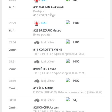
6 : 3
#36
MALININ Aleksandr
Podajalci:
#10
KORELC Žiga
23:29
Gol
HKO
6 : 4
#22
BREZARIČ Mateo
(brez podaje)
29:54
Izključitev
HKO
2 min
#14
KOROTETSKYI Nil
TRIP (IIHF #167, Spotikanje)
[ 29:54 - 31:54 ]
31:51
Izključitev
HKO
2 min
#9
BEŠTER Lovro
TRIP (IIHF #167, Spotikanje)
[ 31:51 - 33:51 ]
33:50
Izključitev
HKO
2 min
#17
ŽUN MARK
ELBOW (IIHF #139, Udarec s komolcem)
[ 33:50 - 35:50 ]
34:08
Izključitev
SLJ
2 min
#2
KONČINA Urban
TRIP (IIHF #167, Spotikanje)
[ 34:08 - 36:08 ]