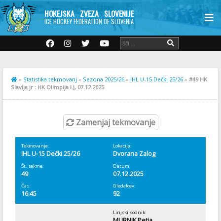
HOKEJSKA ZVEZA SLOVENIJE
ICE HOCKEY FEDERATION OF SLOVENIA
»
Statistika tekmovanj
»
Sezona 2025/26
»
IHL U-15 Dečki 25/26
»
#49 HK
Slavija jr : HK Olimpija LJ, 07.12.2025
Zamenjaj tekmovanje
Tekmovanje:
Lokacija:
IHL U-15 Dečki 25/26
Dvorana Zalog
Št. tekme:
Datum:
49
07.12.2025
Čas:
Gledalcev:
16:45
92
Linjski sodnik:
MURNIK Petja