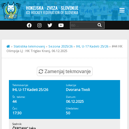
HOKEJSKA ZVEZA SLOVENIJE
ICE HOCKEY FEDERATION OF SLOVENIA
»
Statistika tekmovanj
»
Sezona 2025/26
»
IHL U-17 Kadeti 25/26
»
#44 HK
Olimpija LJ : HK Triglav Kranj, 06.12.2025
Zamenjaj tekmovanje
Tekmovanje:
Lokacija:
IHL U-17 Kadeti 25/26
Dvorana Tivoli
Št. tekme:
Datum:
44
06.12.2025
Čas:
Gledalcev:
17:30
50
Sodnik:
ČERTANC Jaka