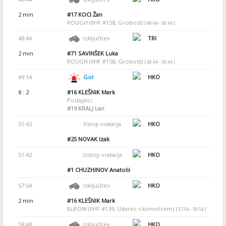
2 min
#17
KOCI Žan
ROUGH (IIHF #158, Grobost)
[ 48:44 - 50:44 ]
48:44
Izključitev
TRI
2 min
#71
SAVINŠEK Luka
ROUGH (IIHF #158, Grobost)
[ 48:44 - 50:44 ]
49:14
Gol
HKO
8 : 2
#16
KLEŠNIK Mark
Podajalci:
#19
KRALJ Lan
51:42
Vstop vratarja
HKO
#25
NOVAK Izak
51:42
Izstop vratarja
HKO
#1
CHUZHINOV Anatolii
57:54
Izključitev
HKO
2 min
#16
KLEŠNIK Mark
ELBOW (IIHF #139, Udarec s komolcem)
[ 57:54 - 59:54 ]
58:48
Izključitev
HKO