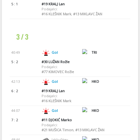
5 : 1
#19
KRALJ Lan
Podajalci:
#16
KLEŠNIK Mark
,
#13
MIKLAVC ŽAN
3 / 3
40:49
Gol
TRI
5 : 2
#30
LUŽAN Rožle
Podajalci:
#77
KIMOVEC Rožle
42:13
Gol
HKO
6 : 2
#19
KRALJ Lan
Podajalci:
#16
KLEŠNIK Mark
44:07
Gol
HKO
7 : 2
#11
DJOKIĆ Marko
Podajalci:
#21
MUŠICA Timon
,
#13
MIKLAVC ŽAN
48:44
Izključitev
HKO