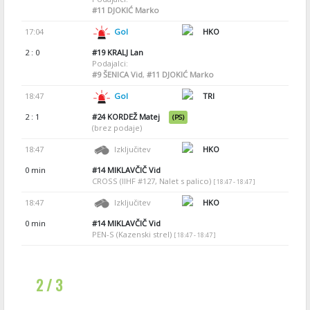
#11
DJOKIĆ Marko
17:04
Gol
HKO
2 : 0
#19
KRALJ Lan
Podajalci:
#9
ŠENICA Vid
,
#11
DJOKIĆ Marko
18:47
Gol
TRI
2 : 1
#24
KORDEŽ Matej
(PS)
(brez podaje)
18:47
Izključitev
HKO
0 min
#14
MIKLAVČIČ Vid
CROSS (IIHF #127, Nalet s palico)
[ 18:47 - 18:47 ]
18:47
Izključitev
HKO
0 min
#14
MIKLAVČIČ Vid
PEN-S (Kazenski strel)
[ 18:47 - 18:47 ]
2 / 3