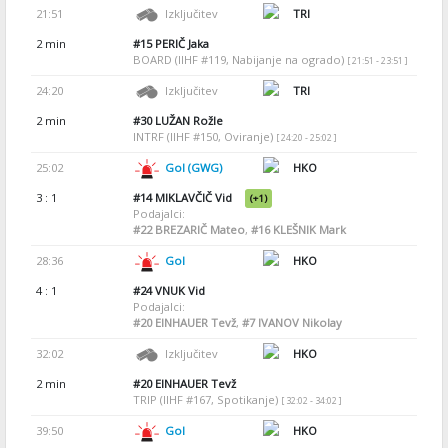
21:51
Izključitev
TRI
2 min
#15
PERIČ Jaka
BOARD (IIHF #119, Nabijanje na ogrado)
[ 21:51 - 23:51 ]
24:20
Izključitev
TRI
2 min
#30
LUŽAN Rožle
INTRF (IIHF #150, Oviranje)
[ 24:20 - 25:02 ]
25:02
Gol (GWG)
HKO
3 : 1
#14
MIKLAVČIČ Vid
(+1)
Podajalci:
#22
BREZARIČ Mateo
,
#16
KLEŠNIK Mark
28:36
Gol
HKO
4 : 1
#24
VNUK Vid
Podajalci:
#20
EINHAUER Tevž
,
#7
IVANOV Nikolay
32:02
Izključitev
HKO
2 min
#20
EINHAUER Tevž
TRIP (IIHF #167, Spotikanje)
[ 32:02 - 34:02 ]
39:50
Gol
HKO