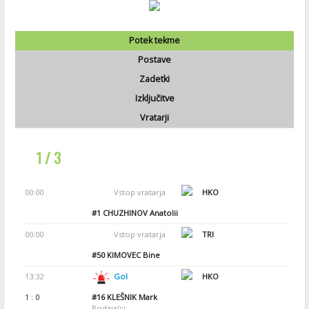
Potek tekme
Postave
Zadetki
Izključitve
Vratarji
1 / 3
00:00
Vstop vratarja
HKO
#1
CHUZHINOV Anatolii
00:00
Vstop vratarja
TRI
#50
KIMOVEC Bine
13:32
Gol
HKO
1 : 0
#16
KLEŠNIK Mark
Podajalci: