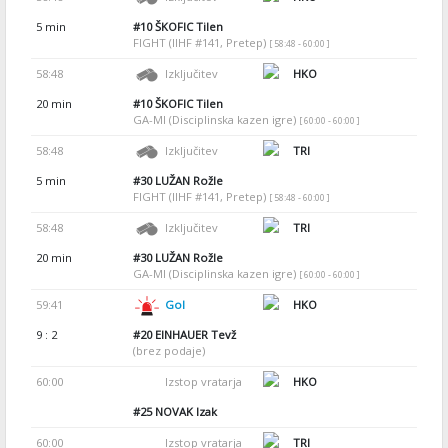
5 min
#10
ŠKOFIC Tilen
FIGHT (IIHF #141, Pretep)
[ 58:48 - 60:00 ]
58:48
Izključitev
HKO
20 min
#10
ŠKOFIC Tilen
GA-MI (Disciplinska kazen igre)
[ 60:00 - 60:00 ]
58:48
Izključitev
TRI
5 min
#30
LUŽAN Rožle
FIGHT (IIHF #141, Pretep)
[ 58:48 - 60:00 ]
58:48
Izključitev
TRI
20 min
#30
LUŽAN Rožle
GA-MI (Disciplinska kazen igre)
[ 60:00 - 60:00 ]
59:41
Gol
HKO
9 : 2
#20
EINHAUER Tevž
(brez podaje)
60:00
Izstop vratarja
HKO
#25
NOVAK Izak
60:00
Izstop vratarja
TRI