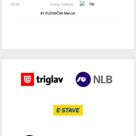
60:00
Izstop vratarja
TRI
#1
PLESNIČAR Marcel