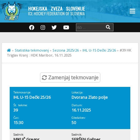
HOKEJSKA ZVEZA SLOVENIJE
ICE HOCKEY FEDERATION OF SLOVENIA
»
Statistika tekmovanj
»
Sezona 2025/26
»
IHL U-15 Dečki 25/26
»
#39 HK
Triglav Kranj : HDK Maribor, 16.11.2025
Zamenjaj tekmovanje
Tekmovanje:
Lokacija:
IHL U-15 Dečki 25/26
Dvorana Zlato polje
Št. tekme:
Datum:
39
16.11.2025
Čas:
Gledalcev:
15:30
50
Sodnik:
Sodnik:
MIKLIČ Gregor
SERŠEN Gašper