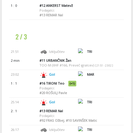
1 : 0
#12
ANKERST Matevž
Podajalci:
#13
REMAR Nal
2 / 3
21:51
Izključitev
TRI
2 min
#11
URBANČNIK Žan
TOO-M (IIHF #166, Preveč igralcev)
[ 21:51 - 23:02 ]
23:02
Gol
MAR
1 : 1
#16
TIRONI Teo
(+1)
Podajalci:
#20
ROŠULJ Pavle
25:14
Gol
TRI
2 : 1
#13
REMAR Nal
Podajalci:
#92
FRAS Ožbej
,
#10
SAVINŠEK Matic
26:17
Izključitev
TRI