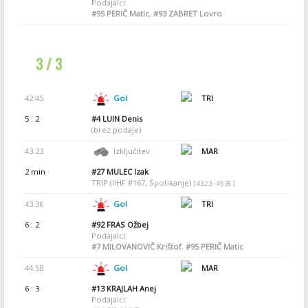
Podajalci:
#95
PERIČ Matic
,
#93
ZABRET Lovro
3 / 3
42:45
Gol
TRI
5 : 2
#4
LUIN Denis
(brez podaje)
43:23
Izključitev
MAR
2 min
#27
MULEC Izak
TRIP (IIHF #167, Spotikanje)
[ 43:23 - 45:36 ]
43:36
Gol
TRI
6 : 2
#92
FRAS Ožbej
Podajalci:
#7
MILOVANOVIČ Krištof
,
#95
PERIČ Matic
44:58
Gol
MAR
6 : 3
#13
KRAJLAH Anej
Podajalci: