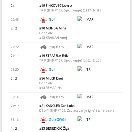
2 min
#19
ŠINKOVEC Lovro
TRIP (IIHF #167, Spotikanje)
[ 26:17 - 26:48 ]
26:48
Gol
MAR
2 : 2
#10
MUNDA Miha
Podajalci:
#13
KRAJLAH Anej
27:22
Izključitev
MAR
2 min
#19
ŠTRAFELA Erik
TRIP (IIHF #167, Spotikanje)
[ 27:22 - 28:20 ]
28:20
Gol
TRI
3 : 2
#86
MILER Enej
Podajalci:
#13
REMAR Nal
32:14
Izključitev
MAR
2 min
#21
KANCLER Žan Luka
DELAY (IIHF #129, Zavlačevanje igre)
[ 32:14 - 34:14 ]
35:16
Gol (GWG)
TRI
4 : 2
#23
BENEDIČIČ Žiga