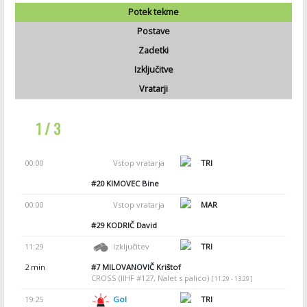
Potek tekme
Postave
Zadetki
Izključitve
Vratarji
1 / 3
00:00
Vstop vratarja
TRI
#20
KIMOVEC Bine
00:00
Vstop vratarja
MAR
#29
KODRIČ David
11:29
Izključitev
TRI
2 min
#7
MILOVANOVIČ Krištof
CROSS (IIHF #127, Nalet s palico)
[ 11:29 - 13:29 ]
19:25
Gol
TRI