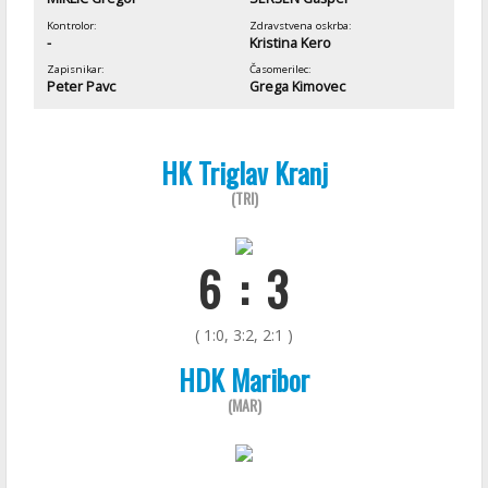
Kontrolor:
Zdravstvena oskrba:
-
Kristina Kero
Zapisnikar:
Časomerilec:
Peter Pavc
Grega Kimovec
HK Triglav Kranj
(TRI)
6 : 3
( 1:0, 3:2, 2:1 )
HDK Maribor
(MAR)