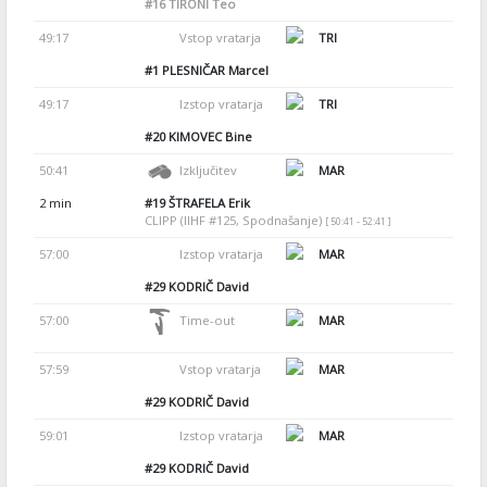
#16
TIRONI Teo
49:17
Vstop vratarja
TRI
#1
PLESNIČAR Marcel
49:17
Izstop vratarja
TRI
#20
KIMOVEC Bine
50:41
Izključitev
MAR
2 min
#19
ŠTRAFELA Erik
CLIPP (IIHF #125, Spodnašanje)
[ 50:41 - 52:41 ]
57:00
Izstop vratarja
MAR
#29
KODRIČ David
57:00
Time-out
MAR
57:59
Vstop vratarja
MAR
#29
KODRIČ David
59:01
Izstop vratarja
MAR
#29
KODRIČ David