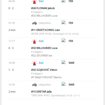
04:06
Gol
FEK
0 : 2
#24
FLORIAN Jakob
Podajalci:
#32
WILLHUBER Luca
07:35
Izključitev
FEK
2 min
#11
ERDETSCHNIG Lian
INTRF (IIHF #150, Oviranje)
[ 07:35 - 09:35 ]
17:17
Gol
FEK
0 : 3
#32
WILLHUBER Luca
Podajalci:
#22
ZECHNER Ian
18:58
Gol
MAR
1 : 3
#32
GOJKOVIĆ Viktor
Podajalci:
#7
MAJSTOROVIĆ Marko
19:35
Izključitev
MAR
2 min
#15
DRETAR Jaša
TRIP (IIHF #167, Spotikanje)
[ 19:35 - 21:11 ]