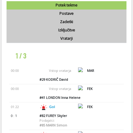
Potek tekme
Postave
Zadetki
Izključitve
Vratarji
1 / 3
00:00
Vstop vratarja
MAR
#29
KODRIČ David
00:00
Vstop vratarja
FEK
#41
LONDON Inna Helene
01:22
Gol
FEK
0 : 1
#82
FUREY Skyler
Podajalci:
#85
MARN Simon