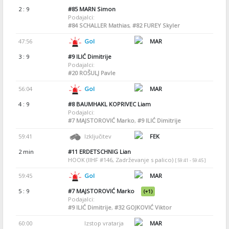
2 : 9
#85
MARN Simon
Podajalci:
#84
SCHALLER Mathias
,
#82
FUREY Skyler
47:56
Gol
MAR
3 : 9
#9
ILIĆ Dimitrije
Podajalci:
#20
ROŠULJ Pavle
56:04
Gol
MAR
4 : 9
#8
BAUMHAKL KOPRIVEC Liam
Podajalci:
#7
MAJSTOROVIĆ Marko
,
#9
ILIĆ Dimitrije
59:41
Izključitev
FEK
2 min
#11
ERDETSCHNIG Lian
HOOK (IIHF #146, Zadrževanje s palico)
[ 59:41 - 59:45 ]
59:45
Gol
MAR
5 : 9
#7
MAJSTOROVIĆ Marko
(+1)
Podajalci:
#9
ILIĆ Dimitrije
,
#32
GOJKOVIĆ Viktor
60:00
Izstop vratarja
MAR