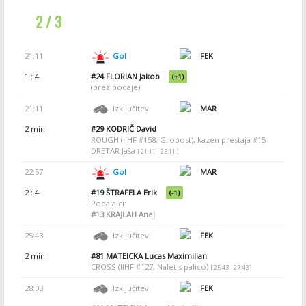
2 / 3
21:11
Gol
FEK
1 : 4
#24
FLORIAN Jakob
(+1)
(brez podaje)
21:11
Izključitev
MAR
2 min
#29
KODRIČ David
ROUGH (IIHF #158, Grobost), kazen prestaja #15
DRETAR Jaša
[ 21:11 - 23:11 ]
22:57
Gol
MAR
2 : 4
#19
ŠTRAFELA Erik
(-1)
Podajalci:
#13
KRAJLAH Anej
25:43
Izključitev
FEK
2 min
#81
MATEICKA Lucas Maximilian
CROSS (IIHF #127, Nalet s palico)
[ 25:43 - 27:43 ]
28:03
Izključitev
FEK