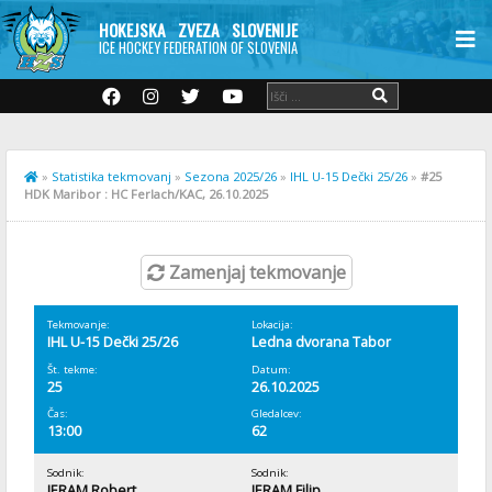
HOKEJSKA ZVEZA SLOVENIJE
ICE HOCKEY FEDERATION OF SLOVENIA
»
Statistika tekmovanj
»
Sezona 2025/26
»
IHL U-15 Dečki 25/26
»
#25
HDK Maribor : HC Ferlach/KAC, 26.10.2025
Zamenjaj tekmovanje
Tekmovanje:
Lokacija:
IHL U-15 Dečki 25/26
Ledna dvorana Tabor
Št. tekme:
Datum:
25
26.10.2025
Čas:
Gledalcev:
13:00
62
Sodnik:
Sodnik:
JERAM Robert
JERAM Filip