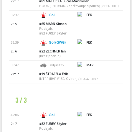
2 min
#81
MATEICKA Lucas Maximilian
HOOK (IIHF #146, Zadrževanje s palico)
[ 28:03 - 30:03 ]
32:37
Gol
FEK
2 : 5
#85
MARN Simon
Podajalci:
#82
FUREY Skyler
33:39
Gol (GWG)
FEK
2 : 6
#22
ZECHNER Ian
(brez podaje)
36:47
Izključitev
MAR
2 min
#19
ŠTRAFELA Erik
INTRF (IIHF #150, Oviranje)
[ 36:47 - 38:47 ]
3 / 3
42:06
Gol
FEK
2 : 7
#82
FUREY Skyler
Podajalci: