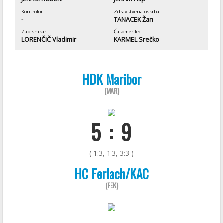
Kontrolor:
Zdravstvena oskrba:
-
TANACEK Žan
Zapisnikar:
Časomerilec:
LORENČIČ Vladimir
KARMEL Srečko
HDK Maribor
(MAR)
5 : 9
( 1:3, 1:3, 3:3 )
HC Ferlach/KAC
(FEK)