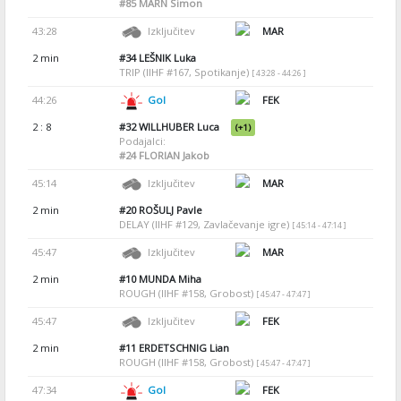
#85
MARN Simon
43:28
Izključitev
MAR
2 min
#34
LEŠNIK Luka
TRIP (IIHF #167, Spotikanje)
[ 43:28 - 44:26 ]
44:26
Gol
FEK
2 : 8
#32
WILLHUBER Luca
(+1)
Podajalci:
#24
FLORIAN Jakob
45:14
Izključitev
MAR
2 min
#20
ROŠULJ Pavle
DELAY (IIHF #129, Zavlačevanje igre)
[ 45:14 - 47:14 ]
45:47
Izključitev
MAR
2 min
#10
MUNDA Miha
ROUGH (IIHF #158, Grobost)
[ 45:47 - 47:47 ]
45:47
Izključitev
FEK
2 min
#11
ERDETSCHNIG Lian
ROUGH (IIHF #158, Grobost)
[ 45:47 - 47:47 ]
47:34
Gol
FEK