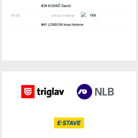
#29
KODRIČ David
60:00
Izstop vratarja
FEK
#41
LONDON Inna Helene