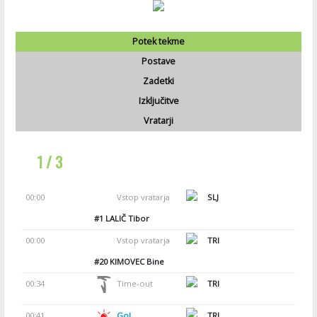
Potek tekme
Postave
Zadetki
Izključitve
Vratarji
1 / 3
00:00
Vstop vratarja
SLJ
#1
LALIČ Tibor
00:00
Vstop vratarja
TRI
#20
KIMOVEC Bine
00:34
Time-out
TRI
00:41
Gol
TRI