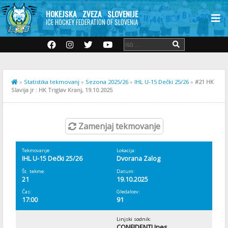
HOKEJSKA ZVEZA SLOVENIJE
ICE HOCKEY FEDERATION OF SLOVENIA
»
Statistika tekmovanj
»
Sezona 2025/26
»
IHL U-15 Dečki 25/26
»
#21 HK
Slavija jr : HK Triglav Kranj, 19.10.2025
Zamenjaj tekmovanje
Tekmovanje:
Lokacija:
IHL U-15 Dečki 25/26
Dvorana Zalog
Št. tekme:
Datum:
21
19.10.2025
Čas:
Gledalcev:
17:00
91
Linjski sodnik:
CONFIDENTI Ines