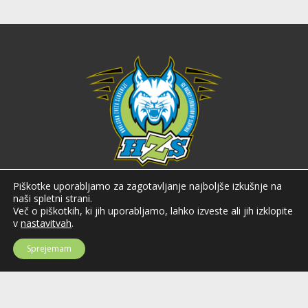
Hokejska zveza Slovenije
Piškotke uporabljamo za zagotavljanje najboljše izkušnje na
naši spletni strani.
Hokejska zveza Slovenije (HZS) je krovna športna organizacija na področju
Več o piškotkih, ki jih uporabljamo, lahko izveste ali jih izklopite
hokeja v Sloveniji. Organizira tekmovanja v različnih domačih in
v
nastavitvah
.
mednarodnih hokejskih ligah in pokalih; pod njenim okriljem delujejo tudi
slovenske hokejske reprezentance.
Sprejemam
Celovška cesta 25
SI-1000 Ljubljana
Tel: +386 51 270 500
E-mail:
hzs@hokejska-zveza.si