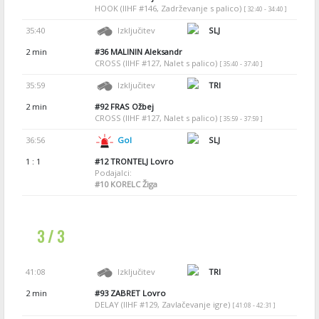
HOOK (IIHF #146, Zadrževanje s palico)
[ 32:40 - 34:40 ]
35:40
Izključitev
SLJ
2 min
#36
MALININ Aleksandr
CROSS (IIHF #127, Nalet s palico)
[ 35:40 - 37:40 ]
35:59
Izključitev
TRI
2 min
#92
FRAS Ožbej
CROSS (IIHF #127, Nalet s palico)
[ 35:59 - 37:59 ]
36:56
Gol
SLJ
1 : 1
#12
TRONTELJ Lovro
Podajalci:
#10
KORELC Žiga
3 / 3
41:08
Izključitev
TRI
2 min
#93
ZABRET Lovro
DELAY (IIHF #129, Zavlačevanje igre)
[ 41:08 - 42:31 ]