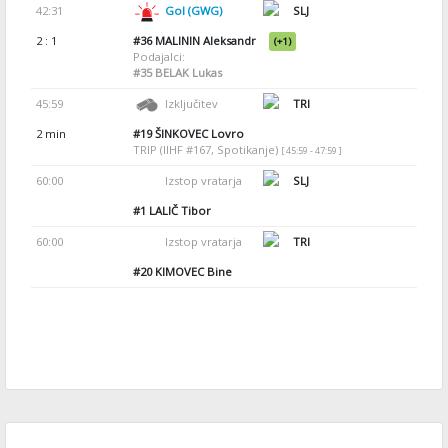
42:31
Gol (GWG)
SLJ
2 : 1
#36
MALININ Aleksandr
(+1)
Podajalci:
#35
BELAK Lukas
45:59
Izključitev
TRI
2 min
#19
ŠINKOVEC Lovro
TRIP (IIHF #167, Spotikanje)
[ 45:59 - 47:59 ]
60:00
Izstop vratarja
SLJ
#1
LALIČ Tibor
60:00
Izstop vratarja
TRI
#20
KIMOVEC Bine