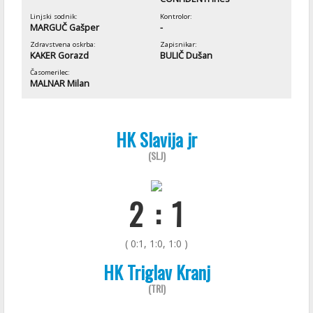
Linjski sodnik:
Kontrolor:
MARGUČ Gašper
-
Zdravstvena oskrba:
Zapisnikar:
KAKER Gorazd
BULIČ Dušan
Časomerilec:
MALNAR Milan
HK Slavija jr
(SLJ)
2 : 1
( 0:1, 1:0, 1:0 )
HK Triglav Kranj
(TRI)