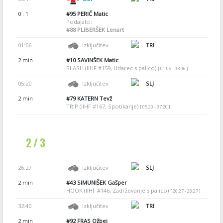
0 : 1
#95
PERIČ Matic
Podajalci:
#88
PLIBERŠEK Lenart
01:06
Izključitev
TRI
2 min
#10
SAVINŠEK Matic
SLASH (IIHF #159, Udarec s palico)
[ 01:06 - 03:06 ]
05:20
Izključitev
SLJ
2 min
#79
KATERN Tevž
TRIP (IIHF #167, Spotikanje)
[ 05:20 - 07:20 ]
2 / 3
26:27
Izključitev
SLJ
2 min
#43
SIMUNIŠEK Gašper
HOOK (IIHF #146, Zadrževanje s palico)
[ 26:27 - 28:27 ]
32:40
Izključitev
TRI
2 min
#92
FRAS Ožbej