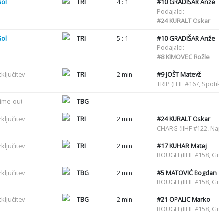
Gol
TRI
4 : 1
#10
GRADIŠAR Anže
Podajalci:
#24
KURALT Oskar
Gol
TRI
5 : 1
#10
GRADIŠAR Anže
Podajalci:
#8
KIMOVEC Rožle
zključitev
TRI
2 min
#9
JOŠT Matevž
TRIP (IIHF #167, Spot
ime-out
TBG
zključitev
TRI
2 min
#24
KURALT Oskar
CHARG (IIHF #122, Na
zključitev
TRI
2 min
#17
KUHAR Matej
ROUGH (IIHF #158, G
zključitev
TBG
2 min
#5
MATOVIĆ Bogdan
ROUGH (IIHF #158, G
zključitev
TBG
2 min
#21
OPALIC Marko
ROUGH (IIHF #158, G