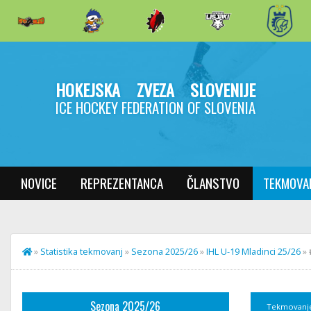
HOKEJSKA ZVEZA SLOVENIJE
ICE HOCKEY FEDERATION OF SLOVENIA
NOVICE
REPREZENTANCA
ČLANSTVO
TEKMOVA
»
Statistika tekmovanj
»
Sezona 2025/26
»
IHL U-19 Mladinci 25/26
»
Sezona 2025/26
Tekmovanj