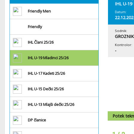
IHL U-19 
Friendly Men
Datum:
22.12.202
Friendly
Sodnik:
GROZNIK 
IHL Člani 25/26
Kontrolor:
-
IHL U-19 Mladinci 25/26
IHL U-17 Kadeti 25/26
IHL U-15 Dečki 25/26
IHL U-13 Mlajši dečki 25/26
Potek tek
DP članice