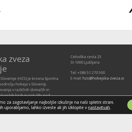
ka zveza
Celovška cesta 25
SI-1000 Ljubljana
je
Tel: +386 51 270 500
E-mail:
hzs@hokejska-zveza.si
Slovenije (HZS) je krovna športna
področju hokeja v Sloveniji.
vanja v različnih domačih in
ejskih ligah in pokalih; pod
 delujejo tudi slovenske hokejske
o za zagotavljanje najboljše izkušnje na naši spletni strani.
jih uporabljamo, lahko izveste ali jih izklopite v
nastavitvah
.
pravice pridržane / all rights reserved