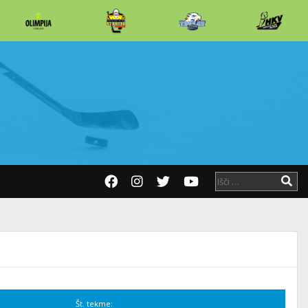
Št. tekme: