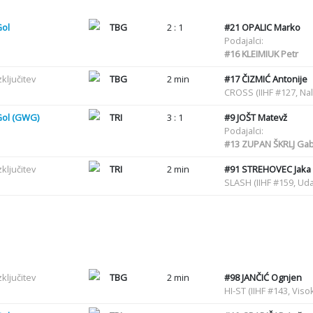
Gol
TBG
2 : 1
#21
OPALIC Marko
Podajalci:
#16
KLEIMIUK Petr
zključitev
TBG
2 min
#17
ČIZMIĆ Antonije
CROSS (IIHF #127, Nal
Gol (GWG)
TRI
3 : 1
#9
JOŠT Matevž
Podajalci:
#13
ZUPAN ŠKRLJ Ga
zključitev
TRI
2 min
#91
STREHOVEC Jaka
SLASH (IIHF #159, Uda
zključitev
TBG
2 min
#98
JANČIĆ Ognjen
HI-ST (IIHF #143, Viso