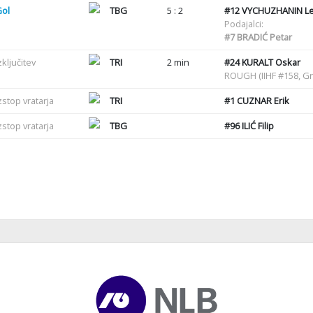
Gol
TBG
5 : 2
#12
VYCHUZHANIN L
Podajalci:
#7
BRADIĆ Petar
zključitev
TRI
2 min
#24
KURALT Oskar
ROUGH (IIHF #158, G
zstop vratarja
TRI
#1
CUZNAR Erik
zstop vratarja
TBG
#96
ILIĆ Filip