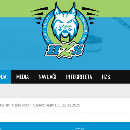
NJA
MEDIA
NAVIJAČI
INTEGRITETA
HZS
#9 HK Triglav Kranj : Select Team BG, 22.12.2025
e:
Lokacija: