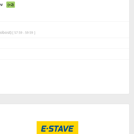
ev
(+2)
robost)
[ 57:59 - 59:59 ]