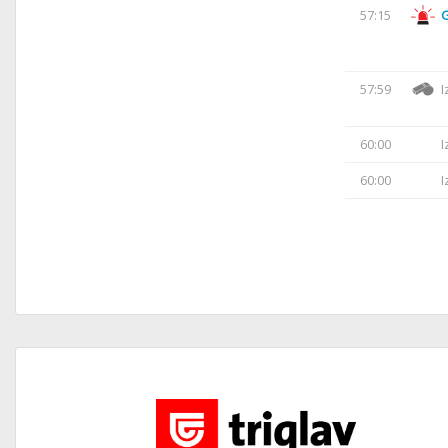
57:15
57:59
I
60:00
I
60:00
I