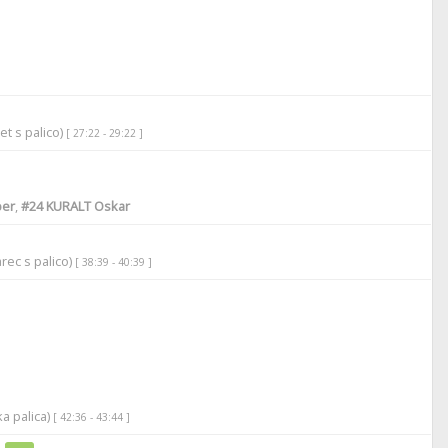
et s palico)
[ 27:22 - 29:22 ]
ber
,
#24
KURALT Oskar
rec s palico)
[ 38:39 - 40:39 ]
ka palica)
[ 42:36 - 43:44 ]