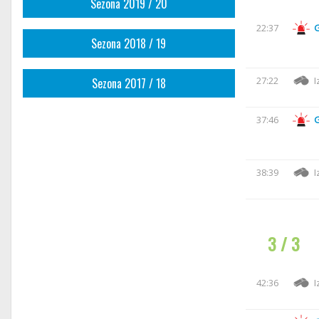
Sezona 2019 / 20
22:37
Sezona 2018 / 19
27:22
I
Sezona 2017 / 18
37:46
38:39
I
3 / 3
42:36
I