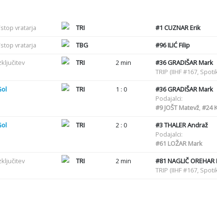
stop vratarja
TRI
#1
CUZNAR Erik
stop vratarja
TBG
#96
ILIĆ Filip
zključitev
TRI
2 min
#36
GRADIŠAR Mark
TRIP (IIHF #167, Spot
Gol
TRI
1 : 0
#36
GRADIŠAR Mark
Podajalci:
#9
JOŠT Matevž
,
#24
K
Gol
TRI
2 : 0
#3
THALER Andraž
Podajalci:
#61
LOŽAR Mark
zključitev
TRI
2 min
#81
NAGLIČ OREHAR 
TRIP (IIHF #167, Spot