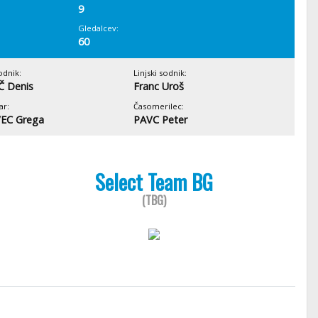
9
Gledalcev:
60
odnik:
Linjski sodnik:
Č Denis
Franc Uroš
ar:
Časomerilec:
EC Grega
PAVC Peter
Select Team BG
(TBG)