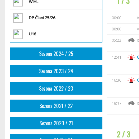
1 / 3
WIHL
DP Člani 25/26
00:00
V
00:00
V
U16
05:22
I
Sezona 2024 / 25
12:41
Sezona 2023 / 24
16:36
Sezona 2022 / 23
18:17
I
Sezona 2021 / 22
Sezona 2020 / 21
2 / 3