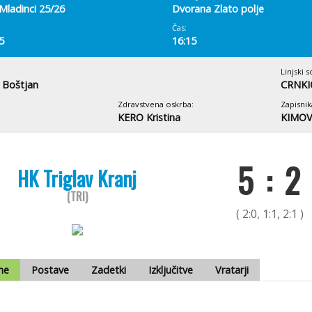
Mladinci 25/26
Dvorana Zlato polje
Čas:
5
16:15
Linjski s
Boštjan
CRNKI
Zdravstvena oskrba:
Zapisnik
KERO Kristina
KIMOV
5 : 2
HK Triglav Kranj
(TRI)
( 2:0, 1:1, 2:1 )
me
Postave
Zadetki
Izključitve
Vratarji