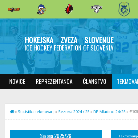
HOKEJSKA ZVEZA SLOVENIJE
ICE HOCKEY FEDERATION OF SLOVENIA
NOVICE
REPREZENTANCA
ČLANSTVO
TEKMOVA
»
Statistika tekmovanj
»
Sezona 2024 / 25
»
DP Mladinci 24/25
»
#105 
Sezona 2025/26
Tekmovanj