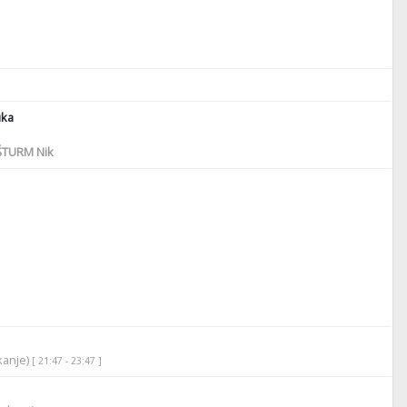
ka
TURM Nik
ikanje)
[ 21:47 - 23:47 ]