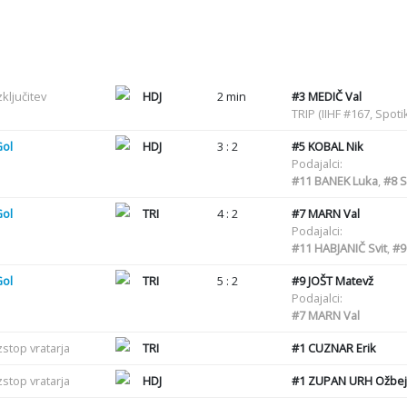
zključitev
HDJ
2 min
#3
MEDIČ Val
TRIP (IIHF #167, Spot
Gol
HDJ
3 : 2
#5
KOBAL Nik
Podajalci:
#11
BANEK Luka
,
#8
S
Gol
TRI
4 : 2
#7
MARN Val
Podajalci:
#11
HABJANIČ Svit
,
#9
Gol
TRI
5 : 2
#9
JOŠT Matevž
Podajalci:
#7
MARN Val
zstop vratarja
TRI
#1
CUZNAR Erik
zstop vratarja
HDJ
#1
ZUPAN URH Ožbej