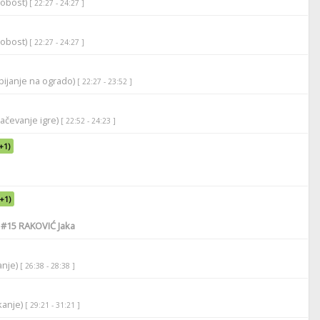
robost)
[ 22:27 - 24:27 ]
robost)
[ 22:27 - 24:27 ]
bijanje na ogrado)
[ 22:27 - 23:52 ]
lačevanje igre)
[ 22:52 - 24:23 ]
+1)
(+1)
,
#15
RAKOVIĆ Jaka
anje)
[ 26:38 - 28:38 ]
ikanje)
[ 29:21 - 31:21 ]