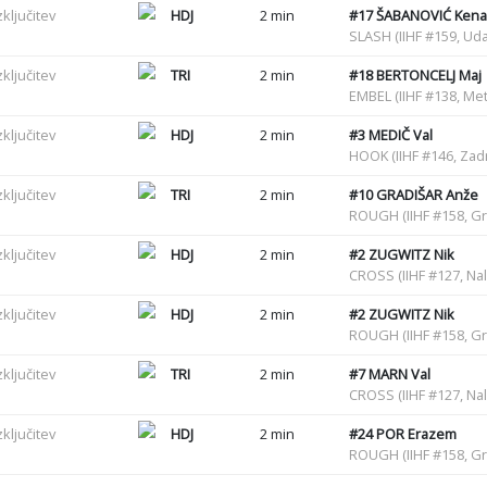
zključitev
HDJ
2 min
#17
ŠABANOVIĆ Ken
SLASH (IIHF #159, Uda
zključitev
TRI
2 min
#18
BERTONCELJ Maj
EMBEL (IIHF #138, Met
zključitev
HDJ
2 min
#3
MEDIČ Val
HOOK (IIHF #146, Zadr
zključitev
TRI
2 min
#10
GRADIŠAR Anže
ROUGH (IIHF #158, G
zključitev
HDJ
2 min
#2
ZUGWITZ Nik
CROSS (IIHF #127, Na
zključitev
HDJ
2 min
#2
ZUGWITZ Nik
ROUGH (IIHF #158, G
zključitev
TRI
2 min
#7
MARN Val
CROSS (IIHF #127, Nal
zključitev
HDJ
2 min
#24
POR Erazem
ROUGH (IIHF #158, G