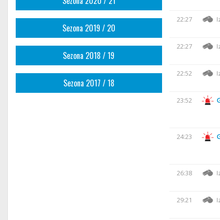
Sezona 2020 / 21
22:27
I
Sezona 2019 / 20
22:27
I
Sezona 2018 / 19
22:52
I
Sezona 2017 / 18
23:52
24:23
26:38
I
29:21
I