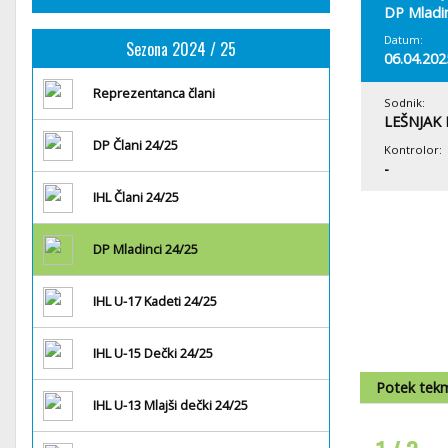
DP Mladin
Datum:
Sezona 2024 / 25
06.04.202
Reprezentanca člani
Sodnik:
LEŠNJAK
DP Člani 24/25
Kontrolor:
-
IHL Člani 24/25
DP Mladinci 24/25
IHL U-17 Kadeti 24/25
IHL U-15 Dečki 24/25
Potek tek
IHL U-13 Mlajši dečki 24/25