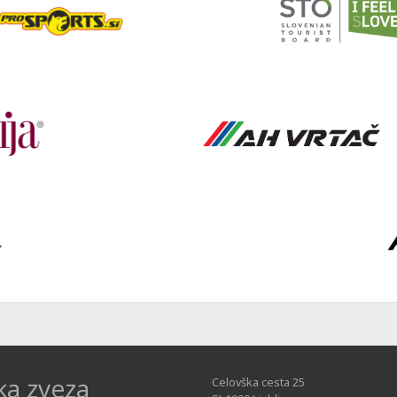
ka zveza
Celovška cesta 25