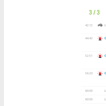
3 / 3
42:12
I
44:43
52:51
56:20
60:00
I
60:00
I