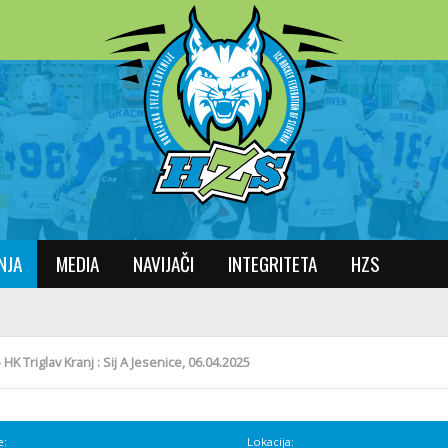
NJA
MEDIA
NAVIJAČI
INTEGRITETA
HZS
HK Triglav Kranj : Sij A Jesenice, 06.04.2025
e:
Lokacija: