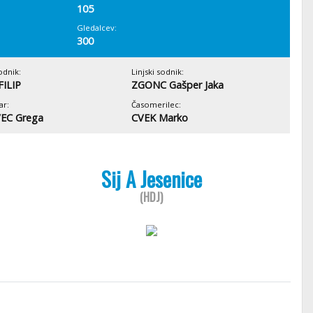
105
Gledalcev:
300
odnik:
Linjski sodnik:
FILIP
ZGONC Gašper Jaka
ar:
Časomerilec:
EC Grega
CVEK Marko
Sij A Jesenice
(HDJ)