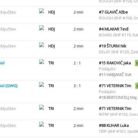
ROUGH (IIHF #158, G
zključitev
HDJ
2 min
#7
GLAVIČ Ažbe
ROUGH (IIHF #158, G
zključitev
HDJ
2 min
#4
MLAKAR Tevž
BOARD (IIHF #119, Na
zključitev
HDJ
2 min
#19
ŠTURM Nik
DELAY (IIHF #129, Zav
Gol
TRI
2 : 1
#15
RAKOVIĆ Jaka
(
Podajalci:
#11
HABJANIČ Svit
Gol (GWG)
TRI
3 : 1
#71
VETERNIK Tim
Podajalci:
#18
BERTONCELJ Maj
zključitev
TRI
2 min
#71
VETERNIK Tim
INTRF (IIHF #150, Ovir
zključitev
TRI
2 min
#88
KUHAR Luka
TRIP (IIHF #167, Spot