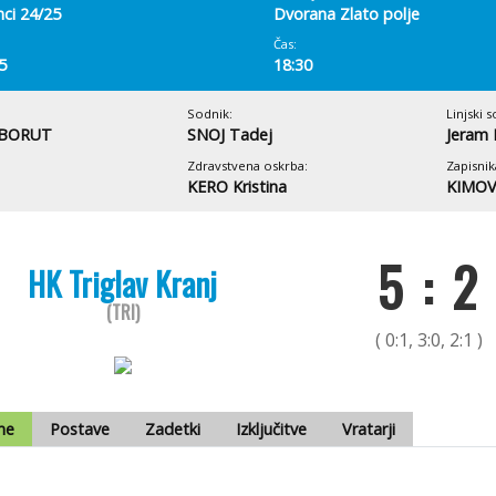
ci 24/25
Dvorana Zlato polje
Čas:
5
18:30
Sodnik:
Linjski s
 BORUT
SNOJ Tadej
Jeram 
Zdravstvena oskrba:
Zapisnik
KERO Kristina
KIMOV
5 : 2
HK Triglav Kranj
(TRI)
( 0:1, 3:0, 2:1 )
me
Postave
Zadetki
Izključitve
Vratarji