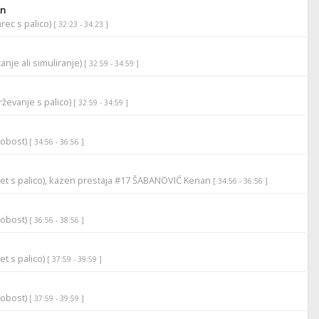
an
rec s palico)
[ 32:23 - 34:23 ]
anje ali simuliranje)
[ 32:59 - 34:59 ]
ževanje s palico)
[ 32:59 - 34:59 ]
robost)
[ 34:56 - 36:56 ]
let s palico), kazen prestaja #17 ŠABANOVIĆ Kenan
[ 34:56 - 36:56 ]
robost)
[ 36:56 - 38:56 ]
et s palico)
[ 37:59 - 39:59 ]
robost)
[ 37:59 - 39:59 ]