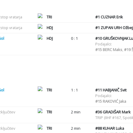
stop vratarja
TRI
#1
CUZNAR Erik
stop vratarja
HDJ
#1
ZUPAN URH Ožbej
Gol
HDJ
0 : 1
#10
GRUŠKOVNJAK Lu
Podajalci:
#15
BERC Maks
,
#19
Š
Gol
TRI
1 : 1
#11
HABJANIČ Svit
Podajalci:
#15
RAKOVIĆ Jaka
zključitev
TRI
2 min
#36
GRADIŠAR Mark
TRIP (IIHF #167, Spot
zključitev
TRI
2 min
#88
KUHAR Luka