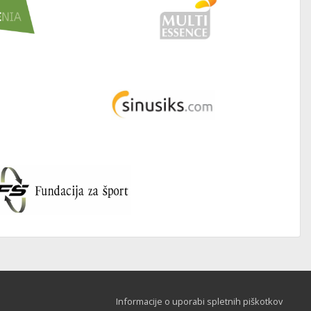
Informacije o uporabi spletnih piškotkov