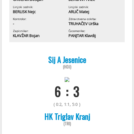
Linjski sodnik:
Linjski sodnik:
BERLISK Nejc
ARLIČ Matej
Kontrolor:
Zdravstvena oskrba:
-
TRUHAČEV Urška
Zapisnikar:
Časomerilec:
KLAVŽAR Bojan
PANJTAR Klavdij
Sij A Jesenice
(HDJ)
6 : 3
( 0:2, 1:1, 5:0 )
HK Triglav Kranj
(TRI)