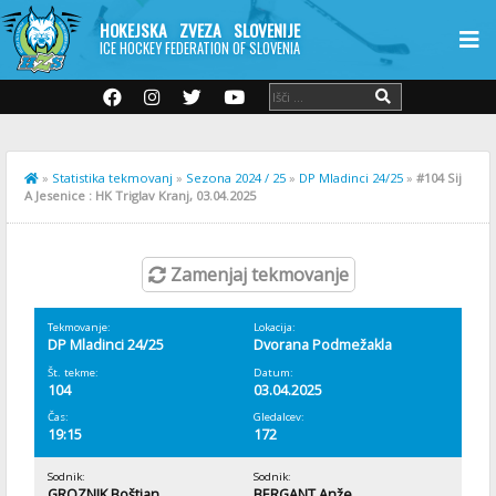
HOKEJSKA ZVEZA SLOVENIJE
ICE HOCKEY FEDERATION OF SLOVENIA
»
Statistika tekmovanj
»
Sezona 2024 / 25
»
DP Mladinci 24/25
»
#104 Sij
A Jesenice : HK Triglav Kranj, 03.04.2025
Zamenjaj tekmovanje
Tekmovanje:
Lokacija:
DP Mladinci 24/25
Dvorana Podmežakla
Št. tekme:
Datum:
104
03.04.2025
Čas:
Gledalcev:
19:15
172
Sodnik:
Sodnik:
GROZNIK Boštjan
BERGANT Anže