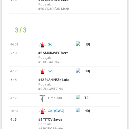
Podajalci:
#36
GRADIŠAR Mark
3 / 3
46:51
Gol
HDJ
2 : 3
#8
SMUKAVEC Bert
Podajalci:
#5
KOBAL Nik
47:20
Gol
HDJ
3 : 3
#12
PLANINŠEK Luka
Podajalci:
#2
ZUGWITZ Nik
47:20
Time-out
TRI
50:54
Gol (GWG)
HDJ
4 : 3
#9
TITOV Savva
Podajalci:
#6
ROŽIČ Martin