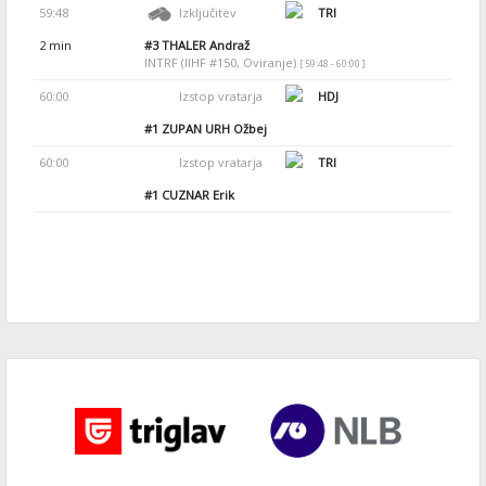
59:48
Izključitev
TRI
2 min
#3
THALER Andraž
INTRF (IIHF #150, Oviranje)
[ 59:48 - 60:00 ]
60:00
Izstop vratarja
HDJ
#1
ZUPAN URH Ožbej
60:00
Izstop vratarja
TRI
#1
CUZNAR Erik