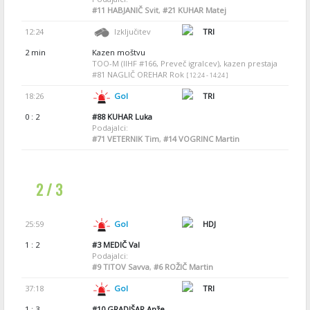
#11
HABJANIČ Svit
,
#21
KUHAR Matej
12:24
Izključitev
TRI
2 min
Kazen moštvu
TOO-M (IIHF #166, Preveč igralcev), kazen prestaja
#81 NAGLIČ OREHAR Rok
[ 12:24 - 14:24 ]
18:26
Gol
TRI
0 : 2
#88
KUHAR Luka
Podajalci:
#71
VETERNIK Tim
,
#14
VOGRINC Martin
2 / 3
25:59
Gol
HDJ
1 : 2
#3
MEDIČ Val
Podajalci:
#9
TITOV Savva
,
#6
ROŽIČ Martin
37:18
Gol
TRI
1 : 3
#10
GRADIŠAR Anže