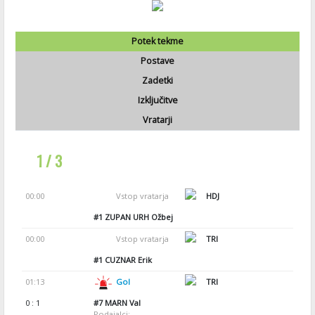
Potek tekme
Postave
Zadetki
Izključitve
Vratarji
1 / 3
00:00
Vstop vratarja
HDJ
#1
ZUPAN URH Ožbej
00:00
Vstop vratarja
TRI
#1
CUZNAR Erik
01:13
Gol
TRI
0 : 1
#7
MARN Val
Podajalci: