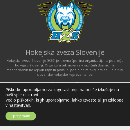
Hokejska zveza Slovenije
Hokejska zveza Slovenije (HZS) je krovna športna organizacija na področju
hokeja v Sloveniji. Organizira tekmovanja v različnih domačih in
mednarodnih hokejskih ligah in pokalih; pod njenim okriljem delujejo tudi
slovenske hokejske reprezentance.
Celovška cesta 25
SI-1000 Ljubljana
Piškotke uporabljamo za zagotavljanje najboljše izkušnje na
naši spletni strani.
Tel: +386 51 270 500
Več o piškotkih, ki jih uporabljamo, lahko izveste ali jih izklopite
E-mail:
hzs@hokejska-zveza.si
v
nastavitvah
.
Informacije o uporabi spletnih piškotkov
Sprejemam