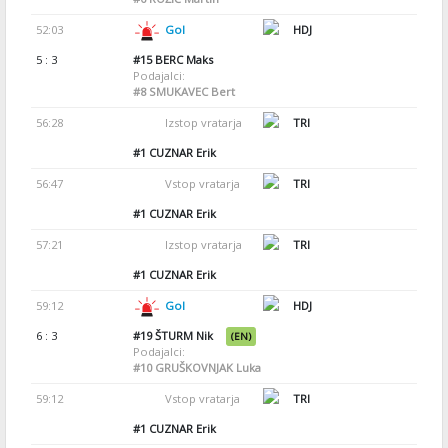
52:03
Gol
HDJ
5 : 3
#15
BERC Maks
Podajalci:
#8
SMUKAVEC Bert
56:28
Izstop vratarja
TRI
#1
CUZNAR Erik
56:47
Vstop vratarja
TRI
#1
CUZNAR Erik
57:21
Izstop vratarja
TRI
#1
CUZNAR Erik
59:12
Gol
HDJ
6 : 3
#19
ŠTURM Nik
(EN)
Podajalci:
#10
GRUŠKOVNJAK Luka
59:12
Vstop vratarja
TRI
#1
CUZNAR Erik