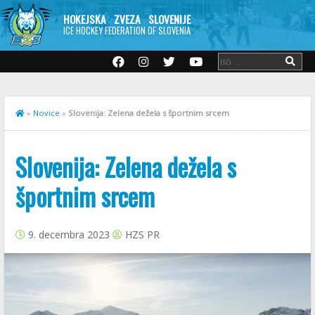
HOKEJSKA ZVEZA SLOVENIJE
ICE HOCKEY FEDERATION OF SLOVENIA
»
Novice
»
Slovenija: Zelena dežela s športnim srcem
Slovenija: Zelena dežela s
športnim srcem
9. decembra 2023
HZS PR