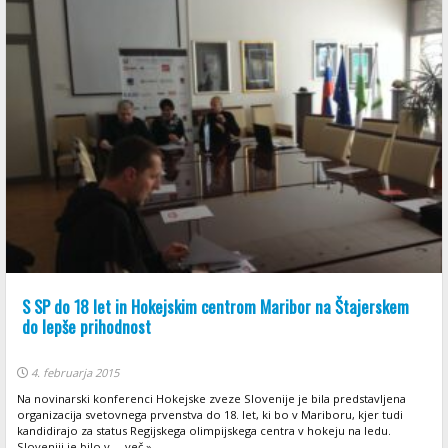
S SP do 18 let in Hokejskim centrom Maribor na Štajerskem
do lepše prihodnost
4. februarja 2015
Na novinarski konferenci Hokejske zveze Slovenije je bila predstavljena
organizacija svetovnega prvenstva do 18. let, ki bo v Mariboru, kjer tudi
kandidirajo za status Regijskega olimpijskega centra v hokeju na ledu.
Sloveniji je bilo v ... več »