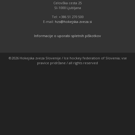
Celovška cesta 25
SI-1000 Ljubljana
Tel: +386 51 270 500
E-mail:
hzs@hokejska-zveza.si
Informacije o uporabi spletnih piškotkov
©2026 Hokejska zveza Slovenije / Ice hockey federation of Slovenia; vse
pravice pridržane / all rights reserved