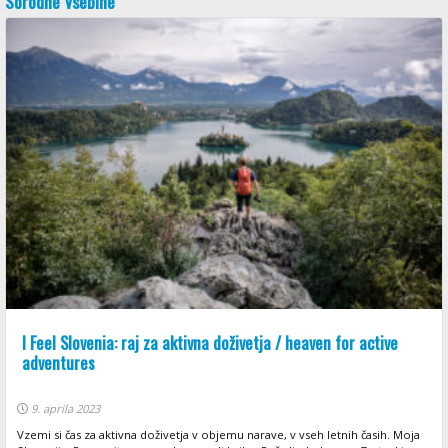
Sorodne Vsebine
I Feel Slovenia: raj za aktivna doživetja / heaven for active
adventures
9. aprila 2023
Vzemi si čas za aktivna doživetja v objemu narave, v vseh letnih časih. Moja