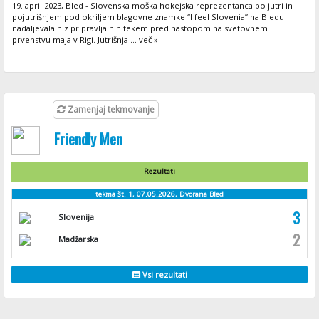
19. april 2023, Bled - Slovenska moška hokejska reprezentanca bo jutri in
pojutrišnjem pod okriljem blagovne znamke “I feel Slovenia” na Bledu
nadaljevala niz pripravljalnih tekem pred nastopom na svetovnem
prvenstvu maja v Rigi. Jutrišnja ... več »
Zamenjaj tekmovanje
Friendly Men
Rezultati
tekma št. 1, 07.05.2026, Dvorana Bled
3
Slovenija
2
Madžarska
Vsi rezultati