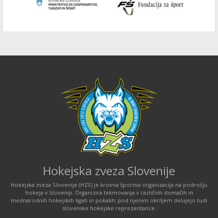
Hokejska zveza Slovenije
Hokejska zveza Slovenije (HZS) je krovna športna organizacija na področju
hokeja v Sloveniji. Organizira tekmovanja v različnih domačih in
mednarodnih hokejskih ligah in pokalih; pod njenim okriljem delujejo tudi
slovenske hokejske reprezentance.