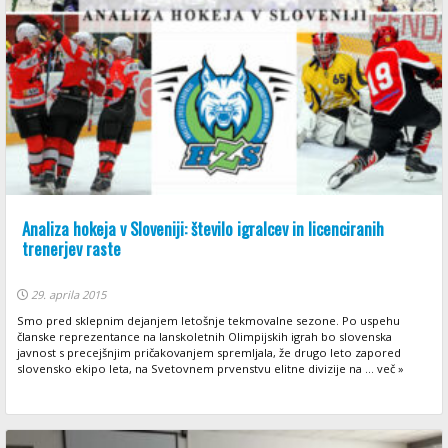
Analiza hokeja v Sloveniji: število igralcev in licenciranih
trenerjev raste
29. aprila 2015
Smo pred sklepnim dejanjem letošnje tekmovalne sezone. Po uspehu
članske reprezentance na lanskoletnih Olimpijskih igrah bo slovenska
javnost s precejšnjim pričakovanjem spremljala, že drugo leto zapored
slovensko ekipo leta, na Svetovnem prvenstvu elitne divizije na ... več »