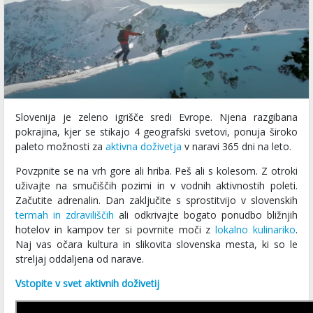
Slovenija je zeleno igrišče sredi Evrope. Njena razgibana
pokrajina, kjer se stikajo 4 geografski svetovi, ponuja široko
paleto možnosti za
aktivna doživetja
v naravi 365 dni na leto.
Povzpnite se na vrh gore ali hriba. Peš ali s kolesom. Z otroki
uživajte na smučiščih pozimi in v vodnih aktivnostih poleti.
Začutite adrenalin. Dan zaključite s sprostitvijo v slovenskih
termah in zdraviliščih
ali odkrivajte bogato ponudbo bližnjih
hotelov in kampov ter si povrnite moči z
lokalno kulinariko
.
Naj vas očara kultura in slikovita slovenska mesta, ki so le
streljaj oddaljena od narave.
Vstopite v svet aktivnih doživetij