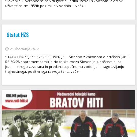
Slovenija. Povzpnite se na vrh gore ali hriba. Peš ali s kolesom. Z otroki
uživajte na smučiščih pozimi in v vodnih ... več »
Statut HZS
25. februarja 2012
STATUT HOKEJSKE ZVEZE SLOVENIJE Skladno z Zakonom o društvih (Ur. l.
RS 60/95, s spremembami) je Hokejska zveza Slovenije, upoštevaje, da
je,- strogo zavezana in predana uspešnemu vodenju in zagotavljanju
trajnostnega, pozitivnega razvoja ter ... več »