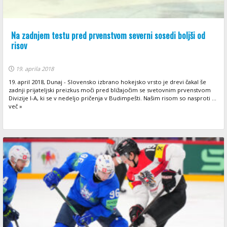
Na zadnjem testu pred prvenstvom severni sosedi boljši od
risov
19. aprila 2018
19. april 2018, Dunaj - Slovensko izbrano hokejsko vrsto je drevi čakal še
zadnji prijateljski preizkus moči pred bližajočim se svetovnim prvenstvom
Divizije I-A, ki se v nedeljo pričenja v Budimpešti. Našim risom so nasproti ...
več »