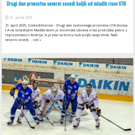
Drugi dan prvenstva severni sosedi boljši od mladih risov U18
21. aprila 2025
21. april 2025, Szekesfehervar - Drugi dan svetovnega prvenstva U18 divizije
I-A na sosednjem Madžarskem je slovenska izbrana vrsta prekrižala palice z
reprezentanco Avstrije, ki je bila na koncu tudi boljši nasprotnik. Naši
severni sosedi ... več »