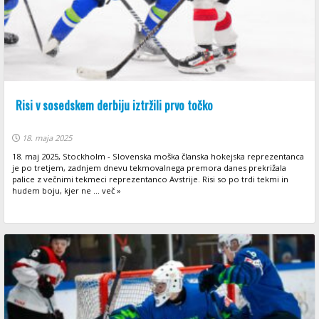
Risi v sosedskem derbiju iztržili prvo točko
18. maja 2025
18. maj 2025, Stockholm - Slovenska moška članska hokejska reprezentanca
je po tretjem, zadnjem dnevu tekmovalnega premora danes prekrižala
palice z večnimi tekmeci reprezentanco Avstrije. Risi so po trdi tekmi in
hudem boju, kjer ne ... več »