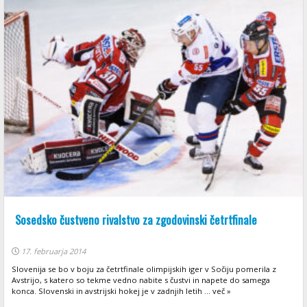
Sosedsko čustveno rivalstvo za zgodovinski četrtfinale
17. februarja 2014
Slovenija se bo v boju za četrtfinale olimpijskih iger v Sočiju pomerila z
Avstrijo, s katero so tekme vedno nabite s čustvi in napete do samega
konca. Slovenski in avstrijski hokej je v zadnjih letih ... več »