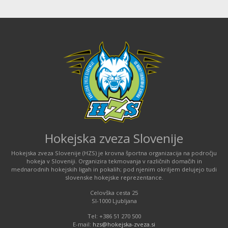
Hokejska zveza Slovenije
Hokejska zveza Slovenije (HZS) je krovna športna organizacija na področju
hokeja v Sloveniji. Organizira tekmovanja v različnih domačih in
mednarodnih hokejskih ligah in pokalih; pod njenim okriljem delujejo tudi
slovenske hokejske reprezentance.
Celovška cesta 25
SI-1000 Ljubljana
Tel: +386 51 270 500
E-mail:
hzs@hokejska-zveza.si