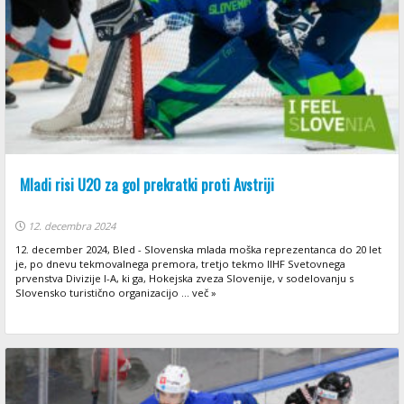
Mladi risi U20 za gol prekratki proti Avstriji
12. decembra 2024
12. december 2024, Bled - Slovenska mlada moška reprezentanca do 20 let
je, po dnevu tekmovalnega premora, tretjo tekmo IIHF Svetovnega
prvenstva Divizije I-A, ki ga, Hokejska zveza Slovenije, v sodelovanju s
Slovensko turistično organizacijo ... več »