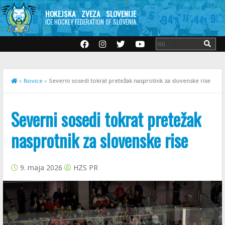
HOKEJSKA ZVEZA SLOVENIJE
ICE HOCKEY FEDERATION OF SLOVENIA
»
Novice
»
Severni sosedi tokrat pretežak nasprotnik za slovenske rise
Severni sosedi tokrat pretežak
nasprotnik za slovenske rise
9. maja 2026
HZS PR