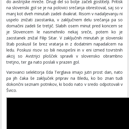
do avstrijske mreže. Drugi del so bolje začeli gostitelji. Pritisk
na slovenski gol se je na polovici srečanja obrestoval, saj so v
manj kot dveh minutah zadeli dvakrat. Risom v nadaljevanju ni
uspelo znižati zaostanka, v zaključnem delu srečanja pa so
domačini zadeli še tretjič. Slabih osem minut pred koncem se
je Slovencem le nasmehnilo nekaj sreče, potem ko je
zaostanek znižal Filip Sitar. V zaključnih minutah je slovenski
štab poskusil še brez vratarja in z dodatnim napadalcem na
ledu. Poskusi risov so bili neuspešni in v eni izmed tovrstnih
akcij so Avstrijci plošček spravili v slovensko obrambno
tretjno, ter ga nato poslali v prazen gol.
Varovanci selektorja Eda Terglava imajo jutri prost dan, nato
pa jih čaka še zaključek priprav na Bledu, ko bo znan tudi
dokončni seznam potnikov, ki bodo nato v sredo odpotovali v
Švico.