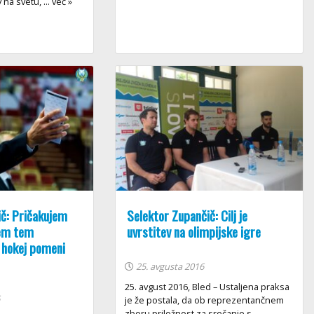
na svetu, ... več »
ič: Pričakujem
Selektor Zupančič: Cilj je
sem tem
uvrstitev na olimpijske igre
hokej pomeni
25. avgusta 2016
25. avgust 2016, Bled – Ustaljena praksa
6
je že postala, da ob reprezentančnem
zboru priložnost za srečanje s