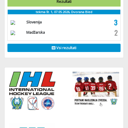
Rezultati
tekma št. 1, 07.05.2026, Dvorana Bled
3
Slovenija
2
Madžarska
Vsi rezultati