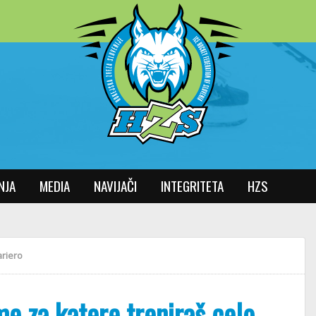
NJA
MEDIA
NAVIJAČI
INTEGRITETA
HZS
ariero
me za katere treniraš celo