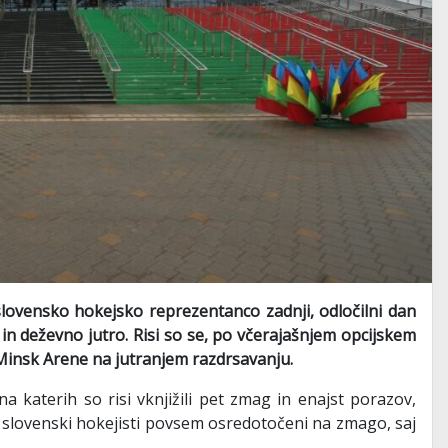
lovensko hokejsko reprezentanco zadnji, odločilni dan
o in deževno jutro. Risi so se, po včerajašnjem opcijskem
i Minsk Arene na jutranjem razdrsavanju.
 katerih so risi vknjižili pet zmag in enajst porazov,
slovenski hokejisti povsem osredotočeni na zmago, saj