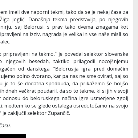
em imeli dve naporni tekmi, tako da se je nekaj časa za
Žiga Jeglič. Današnja tekma predstavlja, po njegovih
rnirju, saj Belorusi, s prav tako dvema zmagama kot
avljeni na izziv, nagrada je velika in vse naše misli so
alec.
 pripravljeni na tekmo,” je povedal selektor slovenske
 njegovih besedah, taktiko prilagodil nocojšnjemu
rugačen od danskega. “Belorusija igra pred domačim
akujemo polno dvorano, kar pa nas ne sme ovirati, saj so
tvu je to še dodatna spodbuda, da prikažemo še boljšo
h dneh večkrat poudaril, da so to tekme, ki si jih v svoji
o v odnosu do beloruskega načina igre usmerjene zgolj
ti; medtem ko se glede ostalega osredotočamo na svojo
je zaključil selektor Zupančič.
času.