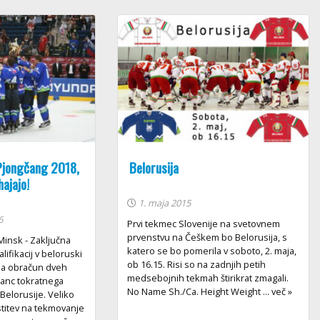
 Pjongčang 2018,
Belorusija
hajajo!
1. maja 2015
6
Prvi tekmec Slovenije na svetovnem
prvenstvu na Češkem bo Belorusija, s
Minsk - Zaključna
katero se bo pomerila v soboto, 2. maja,
lifikacij v beloruski
ob 16.15. Risi so na zadnjih petih
sla obračun dveh
medsebojnih tekmah štirikrat zmagali.
tanc tokratnega
No Name Sh./Ca. Height Weight ... več »
n Belorusije. Veliko
rstitev na tekmovanje