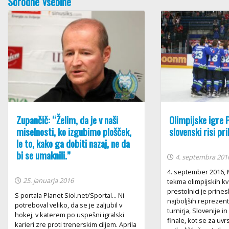
Sorodne Vsebine
Zupančič: “Želim, da je v naši
Olimpijske igre
miselnosti, ko izgubimo plošček,
slovenski risi pri
le to, kako ga dobiti nazaj, ne da
bi se umaknili.”
4. septembra 201
4. september 2016, 
25. januarja 2016
tekma olimpijskih kva
prestolnici je prine
S portala Planet Siol.net/Sportal... Ni
najboljših reprezen
potreboval veliko, da se je zaljubil v
turnirja, Slovenije i
hokej, v katerem po uspešni igralski
finale, kot se za uv
karieri zre proti trenerskim ciljem. Aprila