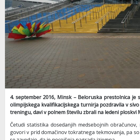
4. september 2016, Minsk – Beloruska prestolnica je s
olimpijskega kvalifikacijskega turnirja pozdravila v siv
treningu, davi v polnem številu zbrali na ledeni ploskv
Četudi statistika dosedanjih medsebojnih obračunov, na
govori v prid domačinov tokratnega tekmovanja, pa so 
se zavedajo, da je nocojšnja nagrada izjemna.