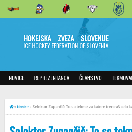
HOKEJSKA ZVEZA SLOVENIJE
ICE HOCKEY FEDERATION OF SLOVENIA
NOVICE
REPREZENTANCA
ČLANSTVO
TEKMOVA
»
Novice
»
Selektor Zupančič: To so tekme za katere treniraš celo k
Selektor Zupančič: To so tek