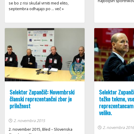
najboljših športnikov 
se bo z risi skušal vrniti med elito,
septembra odhajajo po ... več »
Selektor Zupančič: Novembrski
Selektor Zupanč
članski reprezentančni zbor je
težke tekme, v
priložnost
reprezentancam 
veliko.
2. novembra 2015
2. novembra 201
2. november 2015, Bled – Slovenska