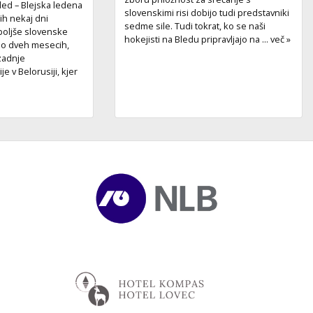
led – Blejska ledena
slovenskimi risi dobijo tudi predstavniki
ih nekaj dni
sedme sile. Tudi tokrat, ko se naši
boljše slovenske
hokejisti na Bledu pripravljajo na ... več »
 po dveh mesecih,
 zadnje
e v Belorusiji, kjer