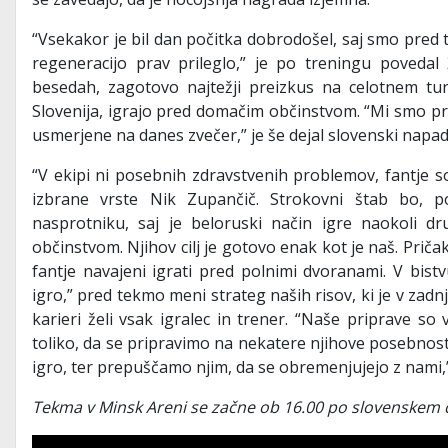
“Vsekakor je bil dan počitka dobrodošel, saj smo pred t
regeneracijo prav prileglo,” je po treningu povedal 
besedah, zagotovo najtežji preizkus na celotnem tu
Slovenija, igrajo pred domačim občinstvom. “Mi smo pripr
usmerjene na danes zvečer,” je še dejal slovenski napad
“V ekipi ni posebnih zdravstvenih problemov, fantje so
izbrane vrste Nik Zupančič. Strokovni štab bo, po
nasprotniku, saj je beloruski način igre naokoli d
občinstvom. Njihov cilj je gotovo enak kot je naš. Prič
fantje navajeni igrati pred polnimi dvoranami. V bis
igro,” pred tekmo meni strateg naših risov, ki je v zadnji
karieri želi vsak igralec in trener. “Naše priprave s
toliko, da se pripravimo na nekatere njihove posebnos
igro, ter prepuščamo njim, da se obremenjujejo z nami,” 
Tekma v Minsk Areni se začne ob 16.00 po slovenskem 