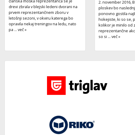
članska moška reprezentanca se je
2. november 2016, B
drevi zbrala v blejski ledeni dvorani na
ploskev bo naslednj
prvem reprezentančnem zboru v
ponovno gostila naj
letošnji sezoni, v okviru katerega bo
hokejiste, ki so se,
opravila nekaj treningov na ledu, nato
kolikor je minilo od
pa ... več »
reprezentančne akcij
so si ... več »