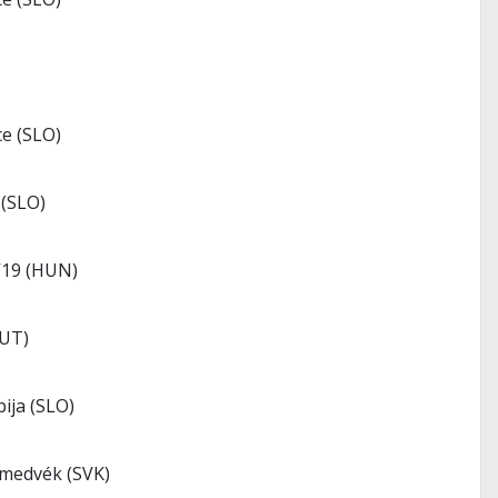
e (SLO)
 (SLO)
V19 (HUN)
AUT)
ija (SLO)
medvék (SVK)