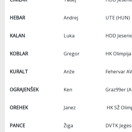
HEBAR
Andrej
UTE (HUN)
KALAN
Luka
HDD Jesenic
KOBLAR
Gregor
HK Olimpija
KURALT
Anže
Fehervar A
OGRAJENŠEK
Ken
Graz99er (
OREHEK
Janez
HK SŽ Olimp
PANCE
Žiga
DVTK Jeges