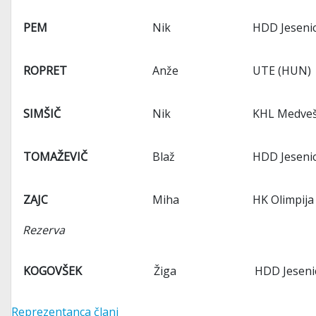
PEM
Nik
HDD Jesenic
ROPRET
Anže
UTE (HUN)
SIMŠIČ
Nik
KHL Medveš
TOMAŽEVIČ
Blaž
HDD Jesenic
ZAJC
Miha
HK Olimpija
Rezerva
KOGOVŠEK
Žiga
HDD Jeseni
Reprezentanca člani