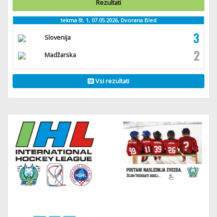
Rezultati
tekma št. 1, 07.05.2026, Dvorana Bled
3
Slovenija
2
Madžarska
Vsi rezultati