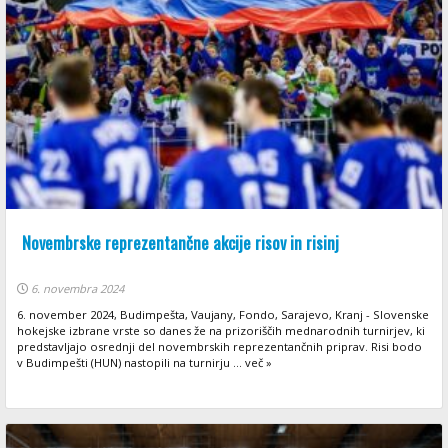
Novembrske reprezentančne akcije risov in risinj
6. novembra 2024
6. november 2024, Budimpešta, Vaujany, Fondo, Sarajevo, Kranj - Slovenske
hokejske izbrane vrste so danes že na prizoriščih mednarodnih turnirjev, ki
predstavljajo osrednji del novembrskih reprezentančnih priprav. Risi bodo
v Budimpešti (HUN) nastopili na turnirju ... več »