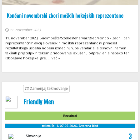
Končani novembrski zbori moških hokejskih reprezentanc
11. novembra 2023
11. november 2023, Budimpešta/Szekesfehervar/Bled/Fondo - Zadnji dan
reprezentančnih akcij slovenskih moških reprezentanc ni prinesel
rezultatskega uspeha nobeni izmed njih, pa vendarle je osnovni namen
takšnih prijateljskih tekem pridobivanje izkušenj, odpravljanje napako ter
izboljšave hokejske igre. ... več »
Zamenjaj tekmovanje
Friendly Men
Rezultati
tekma št. 1, 07.05.2026, Dvorana Bled
3
Slovenija