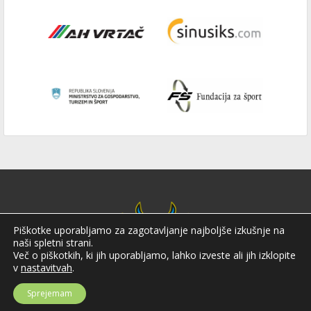
Piškotke uporabljamo za zagotavljanje najboljše izkušnje na
naši spletni strani.
Več o piškotkih, ki jih uporabljamo, lahko izveste ali jih izklopite
v
nastavitvah
.
Sprejemam