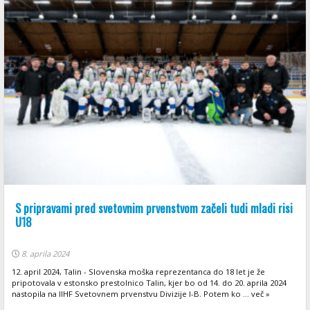
S pripravami pred svetovnim prvenstvom začeli tudi mladi risi
U18
8. aprila 2024
12. april 2024, Talin - Slovenska moška reprezentanca do 18 let je že
pripotovala v estonsko prestolnico Talin, kjer bo od 14. do 20. aprila 2024
nastopila na IIHF Svetovnem prvenstvu Divizije I-B. Potem ko ... več »