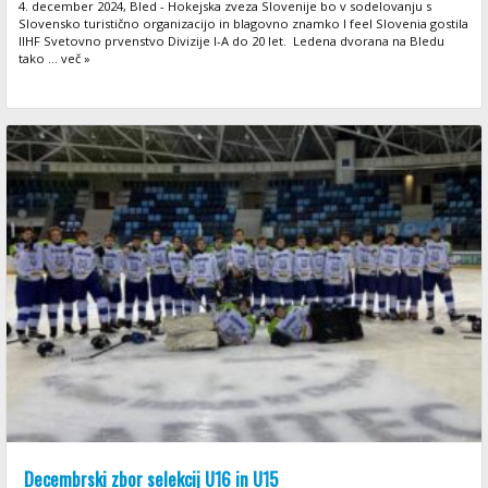
4. december 2024, Bled - Hokejska zveza Slovenije bo v sodelovanju s
Slovensko turistično organizacijo in blagovno znamko I feel Slovenia gostila
IIHF Svetovno prvenstvo Divizije I-A do 20 let. Ledena dvorana na Bledu
tako ... več »
Decembrski zbor selekcij U16 in U15