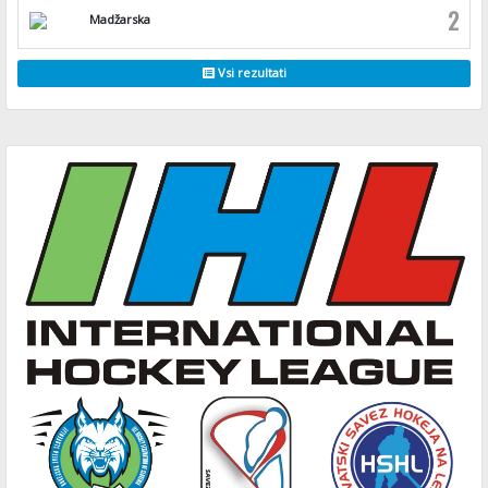
2
Madžarska
Vsi rezultati