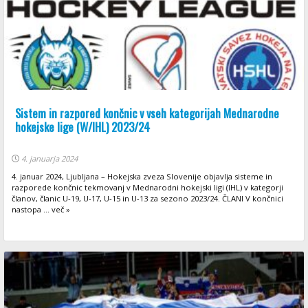
Sistem in razpored končnic v vseh kategorijah Mednarodne
hokejske lige (W/IHL) 2023/24
4. januarja 2024
4. januar 2024, Ljubljana – Hokejska zveza Slovenije objavlja sisteme in
razporede končnic tekmovanj v Mednarodni hokejski ligi (IHL) v kategorji
članov, članic U-19, U-17, U-15 in U-13 za sezono 2023/24. ČLANI V končnici
nastopa ... več »