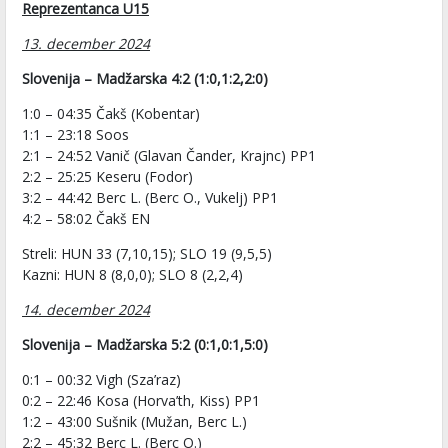
Reprezentanca U15
13. december 2024
Slovenija – Madžarska 4:2 (1:0,1:2,2:0)
1:0 – 04:35 Čakš (Kobentar)
1:1 – 23:18 Soos
2:1 – 24:52 Vanič (Glavan Čander, Krajnc) PP1
2:2 – 25:25 Keseru (Fodor)
3:2 – 44:42 Berc L. (Berc O., Vukelj) PP1
4:2 – 58:02 Čakš EN
Streli: HUN 33 (7,10,15); SLO 19 (9,5,5)
Kazni: HUN 8 (8,0,0); SLO 8 (2,2,4)
14. december 2024
Slovenija – Madžarska 5:2 (0:1,0:1,5:0)
0:1 – 00:32 Vigh (Sza’raz)
0:2 – 22:46 Kosa (Horva’th, Kiss) PP1
1:2 – 43:00 Sušnik (Mužan, Berc L.)
2:2 – 45:32 Berc L. (Berc O.)