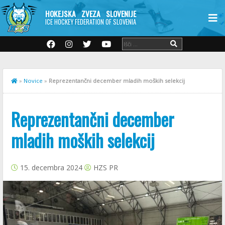
HOKEJSKA ZVEZA SLOVENIJE
ICE HOCKEY FEDERATION OF SLOVENIA
»
Novice
»
Reprezentančni december mladih moških selekcij
Reprezentančni december
mladih moških selekcij
15. decembra 2024
HZS PR