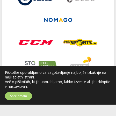
Piškotke uporabljamo za zagotavljanje najboljše izkušnje na
naši spletni strani.
Več o piškotkih, ki jih uporabljamo, lahko izveste ali jih izklopite
v
nastavitvah
.
Sprejemam