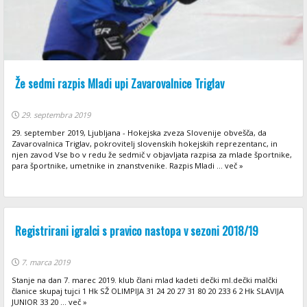
Že sedmi razpis Mladi upi Zavarovalnice Triglav
29. septembra 2019
29. september 2019, Ljubljana - Hokejska zveza Slovenije obvešča, da
Zavarovalnica Triglav, pokrovitelj slovenskih hokejskih reprezentanc, in
njen zavod Vse bo v redu že sedmič v objavljata razpisa za mlade športnike,
para športnike, umetnike in znanstvenike. Razpis Mladi ... več »
Registrirani igralci s pravico nastopa v sezoni 2018/19
7. marca 2019
Stanje na dan 7. marec 2019. klub člani mlad kadeti dečki ml.dečki malčki
članice skupaj tujci 1 Hk SŽ OLIMPIJA 31 24 20 27 31 80 20 233 6 2 Hk SLAVIJA
JUNIOR 33 20 ... več »