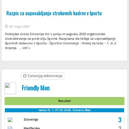
Razpis za usposabljanje strokovnih kadrov v športu
30. maja 2020
Hokejska zveza Slovenije bo v juniju in avgustu 2020 organizirala
izobraževanja na področju športa. Razpisana sta tečaja za usposabljanje
športnih delavcev v športu - Športno treniranje - Hokej na ledu – 1. in 2.
stopnja. ... več »
Zamenjaj tekmovanje
Friendly Men
Rezultati
tekma št. 1, 07.05.2026, Dvorana Bled
3
Slovenija
2
Madžarska