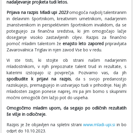
nadaljevanje projketa tudi letos.
Prijava na razpis Mladi upi
2023
omogoča najbolj talentiranim
in delavnim športnikom, kreativnim umetnikom, nadarjenim
znanstvenikom in perspektivnim športnikom invalidom, da se
potegujejo za finančna sredstva, ki jim omogočajo lažje
doseganje visoko zastavljenih ciljev. Razpis za finančno
pomoč mladim talentom že
enajsto leto zapored
pripravljata
Zavarovalnica Triglav in njen zavod Vse bo v redu.
Vi ste tisti, ki stojite ob strani našim nadarjenim
mladostnikom, v njih prepoznate talent trud in rezultate, s
katerimi izstopajo iz povprečja. Pozivamo vas, da jih
spodbudite k prijavi na razpis
, da s svojo predanostjo
raziskujejo, premagujejo in ustvarjajo tudi v prihodnje. Naj jih
mladosten zagon ponese naprej, mi pa jim bomo s skupnimi
močmi omogočili čim lažjo pot do uspeha.
Omogočimo mladim upom, da segajo po odličnih rezultatih
še višje in odločneje.
Razpis je že objavljen na spletni strani
www.mladi-upi.si
in bo
odprt do 10.10.2023.