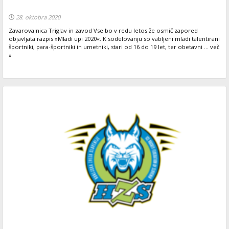
28. oktobra 2020
Zavarovalnica Triglav in zavod Vse bo v redu letos že osmič zapored
objavljata razpis »Mladi upi 2020«. K sodelovanju so vabljeni mladi talentirani
športniki, para-športniki in umetniki, stari od 16 do 19 let, ter obetavni ... več
»