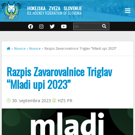
HOKEJSKA ZVEZA SLOVENIJE
ICE HOCKEY FEDERATION OF SLOVENIA
»
Novice
»
Novice
»
Razpis Zavarovalnice Triglav “Mladi upi 2023”
Razpis Zavarovalnice Triglav
“Mladi upi 2023”
30. septembra 2023
HZS PR