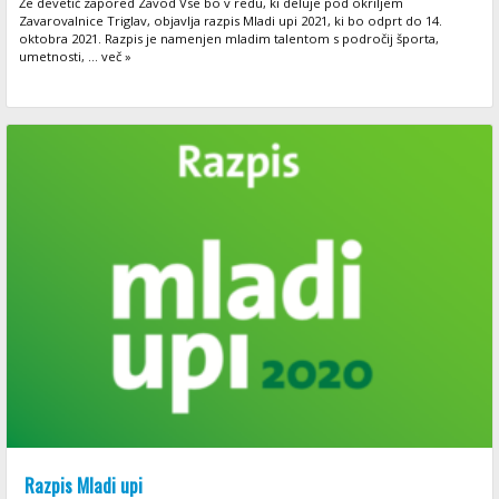
Že devetič zapored Zavod Vse bo v redu, ki deluje pod okriljem
Zavarovalnice Triglav, objavlja razpis Mladi upi 2021, ki bo odprt do 14.
oktobra 2021. Razpis je namenjen mladim talentom s področij športa,
umetnosti, ... več »
Razpis Mladi upi